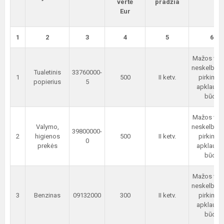
vertė
pradžia
Eur
1
2
3
4
5
6
Mažos ver
neskelbia
Tualetinis
33760000-
1
500
II ketv.
pirkimas
popierius
5
apklauso
būdu
Mažos ver
Valymo,
neskelbia
39800000-
2
higienos
500
II ketv.
pirkimas
0
prekės
apklauso
būdu
Mažos ver
neskelbia
3
Benzinas
09132000
300
II ketv.
pirkimas
apklauso
būdu