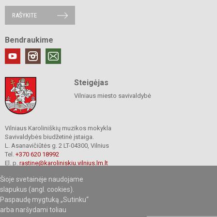
RAŠYKITE
Bendraukime
Steigėjas
Vilniaus miesto savivaldybė
Vilniaus Karoliniškių muzikos mokykla
Savivaldybės biudžetinė įstaiga.
L. Asanavičiūtės g. 2 LT-04300, Vilnius
Tel.
+370 620 18992
El. p.
rastine@karoliniskiu.vilnius.lm.lt
Duomenys kaupiami ir saugomi
Šioje svetainėje naudojame
Juridinių asmenų registre
slapukus (angl. cookies).
Įmonės kodas 191662566
Paspaudę mygtuką „Sutinku“
arba naršydami toliau