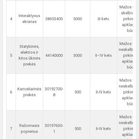
Mažos ver
skelbiam
Interaktyvus
4
38653400
5000
III ketv.
pirkimas
ekranas
apklauso
būdu
Mažos ver
Statybinės,
neskelbia
elektros ir
5
44140000
3000
II–IV ketv.
pirkimas
kitos ūkinės
apklauso
prekės
būdu
Mažos ver
neskelbia
Kanceliarinės
30192700-
6
500
II-IV ketv.
pirkimas
prekės
8
apklauso
būdu
Mažos ver
neskelbia
Rašomasis
30197630-
7
500
II-IV ketv.
pirkimas
popierius
1
apklauso