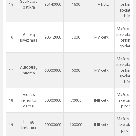
Sveikatos
15
85140000
1500
II-IV ketv.
pirkimas
patikra
apklauso
būdu
Mažos ver
Atliekų
neskelbia
16
90512000
3000
I-IV ketv.
išvežimas
pirkimas
apklauso
Mažos ver
neskelbia
Autobusų
17
60000000
5000
I-IV ketv.
pirkimas
nuoma
apklauso
būdu
Vidaus
Mažos ver
18
remonto
50000000
70000
II-III ketv.
skelbiam
darbai
pirkima
Mažos ver
Langų
19
50000000
100000
II-III ketv.
skelbiam
keitimas
pirkima