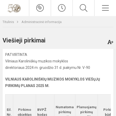
Titulinis
Administracinė informacija
Viešieji pirkimai
PATVIRTINTA
Vilniaus Karoliniškių muzikos mokyklos
direktoriaus 2024 m. gruodžio 31 d. įsakymu Nr. V-90
VILNIAUS KAROLINIŠKIŲ MUZIKOS MOKYKLOS VIEŠŲJŲ
PIRKIMŲ PLANAS 2025 M.
Numatoma
Planuojamų
Eil.
Pirkimo
BVPŽ
Pirkim
pirkimų
pirkimų
Nr.
objektas
kodas
būdas