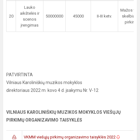
Lauko
Mažos ver
aikštelės ir
20
50000000
45000
II-III ketv.
skelbiam
scenos
pirkima
įrengimas
PATVIRTINTA
Vilniaus Karoliniškių muzikos mokyklos
direktoriaus 2022 m. kovo 4 d. įsakymu Nr. V-12
VILNIAUS KAROLINIŠKIŲ MUZIKOS MOKYKLOS VIEŠŲJŲ
PIRKIMŲ ORGANIZAVIMO TAISYKLĖS
VKMM viešųjų pirkimų organizavimo taisyklės 2022