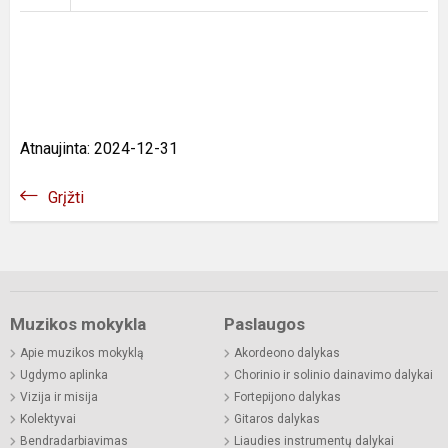
Atnaujinta: 2024-12-31
Grįžti
Muzikos mokykla
Paslaugos
Apie muzikos mokyklą
Akordeono dalykas
Ugdymo aplinka
Chorinio ir solinio dainavimo dalykai
Vizija ir misija
Fortepijono dalykas
Kolektyvai
Gitaros dalykas
Bendradarbiavimas
Liaudies instrumentų dalykai