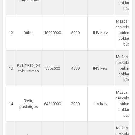
apklauso
būdu
Mažos ver
neskelbia
12
Rūbai
18000000
5000
II-IV ketv.
pirkimas
apklauso
būdu
Mažos ver
neskelbia
Kvalifikacijos
13
8052000
4000
II-IV ketv.
pirkimas
tobulinimas
apklauso
būdu
Mažos ver
neskelbia
Ryšių
14
64210000
2000
I-IV ketv.
pirkimas
paslaugos
apklauso
būdu
Mažos ver
neskelbia