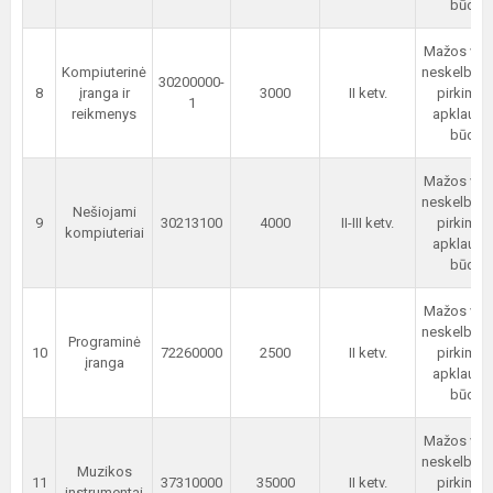
būdu
Mažos ver
Kompiuterinė
neskelbia
30200000-
8
įranga ir
3000
II ketv.
pirkimas
1
reikmenys
apklauso
būdu
Mažos ver
neskelbia
Nešiojami
9
30213100
4000
II-III ketv.
pirkimas
kompiuteriai
apklauso
būdu
Mažos ver
neskelbia
Programinė
10
72260000
2500
II ketv.
pirkimas
įranga
apklauso
būdu
Mažos ver
neskelbia
Muzikos
11
37310000
35000
II ketv.
pirkimas
instrumentai