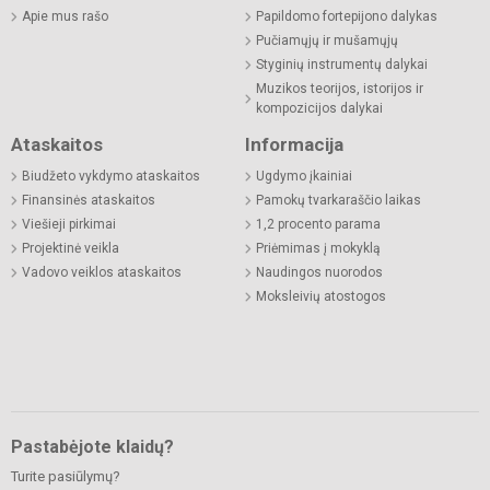
Apie mus rašo
Papildomo fortepijono dalykas
Pučiamųjų ir mušamųjų
Styginių instrumentų dalykai
Muzikos teorijos, istorijos ir
kompozicijos dalykai
Ataskaitos
Informacija
Biudžeto vykdymo ataskaitos
Ugdymo įkainiai
Finansinės ataskaitos
Pamokų tvarkaraščio laikas
Viešieji pirkimai
1,2 procento parama
Projektinė veikla
Priėmimas į mokyklą
Vadovo veiklos ataskaitos
Naudingos nuorodos
Moksleivių atostogos
Pastabėjote klaidų?
Turite pasiūlymų?