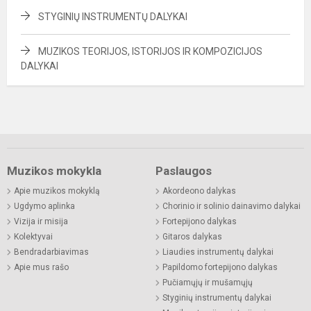
STYGINIŲ INSTRUMENTŲ DALYKAI
MUZIKOS TEORIJOS, ISTORIJOS IR KOMPOZICIJOS
DALYKAI
Muzikos mokykla
Paslaugos
Apie muzikos mokyklą
Akordeono dalykas
Ugdymo aplinka
Chorinio ir solinio dainavimo dalykai
Vizija ir misija
Fortepijono dalykas
Kolektyvai
Gitaros dalykas
Bendradarbiavimas
Liaudies instrumentų dalykai
Apie mus rašo
Papildomo fortepijono dalykas
Pučiamųjų ir mušamųjų
Styginių instrumentų dalykai