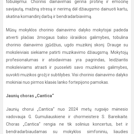
tobulėjimui. Chorinis dainavimas gerina protinę ir emocinę
savijautą, mažiną stresą ir nerimą dėl džiaugsmo dainuoti kartu,
skatina komandinį darbą ir bendradarbiavimą.
Mūsų mokyklos chorinio dainavimo dalyko mokytojai padeda
atverti plačias žmogaus balso išraiškos galimybes, tobulina
chorinio dainavimo įgūdžius, ugdo muzikinį skonį. Drauge su
moksleiviais siekiame patirti muzikavimo džiaugsmą. Mokytojų
profesionalumas ir atsidavimas yra pagrindas, leidžiantis
moksleiviams atrasti ir puoselėti savo muzikines galimybes,
suvokti muzikos grožį ir subtilybes. Visi chorinio dainavimo dalyko
mokiniai nuo pirmos klasės lanko fortepijono pamokas.
Jaunių choras „Cantica“
Jaunių chorui „Cantica“ nuo 2024 metų rugsėjo mėnesio
vadovauja G. Gumuliauskienė ir chormeisterė S. Bareikaitė.
Choras „Cantica“ rengia ne tik solinius koncertus, bet ir
bendradarbiaudamas su mokyklos simfoniniu, liaudies