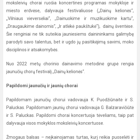
moksleivių chorai ruošia koncertines programas mokykloje ir
miesto erdvėse, dalyvauja festivaliuose („Dainų kelionės“,
„Vilniaus vieversėliai“, ,,Dainuokime ir muzikuokime kartu“,
„Draugaukime dainomis“, „Ir atlėkė paukštukė“), dainų šventėse.
Šie renginiai ne tik suteikia jauniesiems dainininkams galimybę
parodyti savo talentus, bet ir ugdo jų pasitikėjimą savimi, moko
disciplinos ir atsakomybės.
Nuo 2022 metų chorinio dainavimo metodinė grupė rengia
jaunučių chorų festivalį ,,Dainų kelionės“.
Papildomi jaunučių ir jaunių chorai
Papildomam jaunučių chorui vadovauja K. Puodžiūnaitė ir S.
Paluckas. Papildomam jaunių chorui vadovauja G. Balzaravičiūtė
ir S. Paluckas. Papildomi chorai koncertuoja tėveliams, taip pat
dalyvauja visos mokyklos moksleivių koncertuose.
Žmogaus balsas – neįkainojamas turtas, kurį reikia puoselėti ir