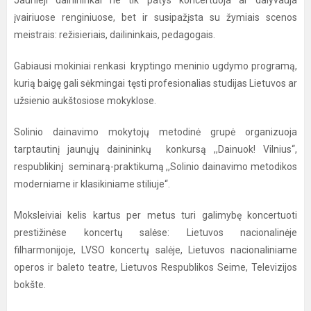
Jaunieji dainininkai ne tik patys koncertuoja ar dalyvauja
įvairiuose renginiuose, bet ir susipažįsta su žymiais scenos
meistrais: režisieriais, dailininkais, pedagogais.
Gabiausi mokiniai renkasi kryptingo meninio ugdymo programą,
kurią baigę gali sėkmingai tęsti profesionalias studijas Lietuvos ar
užsienio aukštosiose mokyklose.
Solinio dainavimo mokytojų metodinė grupė organizuoja
tarptautinį jaunųjų dainininkų konkursą ,,Dainuok! Vilnius“,
respublikinį seminarą-praktikumą ,,Solinio dainavimo metodikos
moderniame ir klasikiniame stiliuje“.
Moksleiviai kelis kartus per metus turi galimybę koncertuoti
prestižinėse koncertų salėse: Lietuvos nacionalinėje
filharmonijoje, LVSO koncertų salėje, Lietuvos nacionaliniame
operos ir baleto teatre, Lietuvos Respublikos Seime, Televizijos
bokšte.