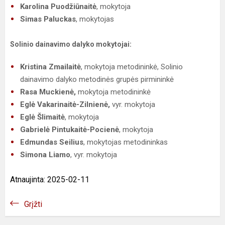
Karolina Puodžiūnaitė
, mokytoja
Simas Paluckas
, mokytojas
Solinio dainavimo dalyko mokytojai:
Kristina Zmailaitė
, mokytoja metodininkė, Solinio
dainavimo dalyko metodinės grupės pirmininkė
Rasa Muckienė,
mokytoja metodininkė
Eglė Vakarinaitė-Zilnienė,
vyr. mokytoja
Eglė Šlimaitė
, mokytoja
Gabrielė Pintukaitė-Pocienė
, mokytoja
Edmundas Seilius
, mokytojas metodininkas
Simona Liamo
, vyr. mokytoja
Atnaujinta: 2025-02-11
Grįžti