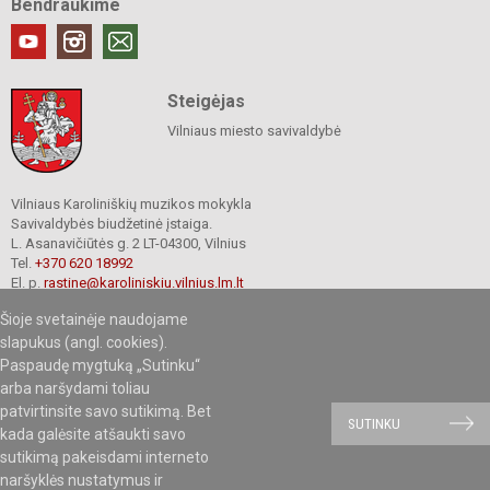
Bendraukime
Steigėjas
Vilniaus miesto savivaldybė
Vilniaus Karoliniškių muzikos mokykla
Savivaldybės biudžetinė įstaiga.
L. Asanavičiūtės g. 2 LT-04300, Vilnius
Tel.
+370 620 18992
El. p.
rastine@karoliniskiu.vilnius.lm.lt
Duomenys kaupiami ir saugomi
Šioje svetainėje naudojame
Juridinių asmenų registre
slapukus (angl. cookies).
Įmonės kodas 191662566
Paspaudę mygtuką „Sutinku“
arba naršydami toliau
patvirtinsite savo sutikimą. Bet
© 2019.Vilniaus Karoliniškių muzikos mokykla. Visos teisės saugomos.
SUTINKU
kada galėsite atšaukti savo
Kopijuoti turinį be raštiško mokyklos sutikimo griežtai draudžiama.
sutikimą pakeisdami interneto
naršyklės nustatymus ir