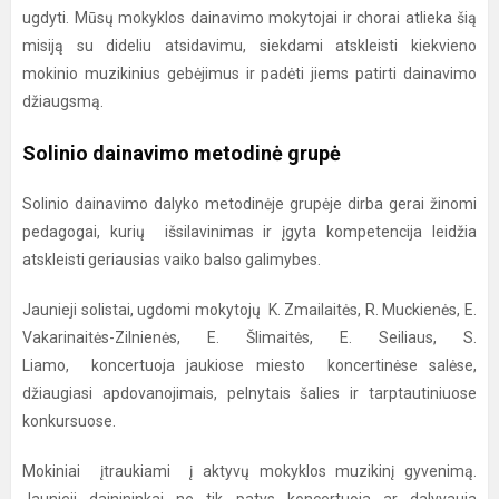
ugdyti. Mūsų mokyklos dainavimo mokytojai ir chorai atlieka šią
misiją su dideliu atsidavimu, siekdami atskleisti kiekvieno
mokinio muzikinius gebėjimus ir padėti jiems patirti dainavimo
džiaugsmą.
Solinio dainavimo metodinė grupė
Solinio dainavimo dalyko metodinėje grupėje dirba gerai žinomi
pedagogai, kurių išsilavinimas ir įgyta kompetencija leidžia
atskleisti geriausias vaiko balso galimybes.
Jaunieji solistai, ugdomi mokytojų K. Zmailaitės, R. Muckienės, E.
Vakarinaitės-Zilnienės, E. Šlimaitės, E. Seiliaus, S.
Liamo, koncertuoja jaukiose miesto koncertinėse salėse,
džiaugiasi apdovanojimais, pelnytais šalies ir tarptautiniuose
konkursuose.
Mokiniai įtraukiami į aktyvų mokyklos muzikinį gyvenimą.