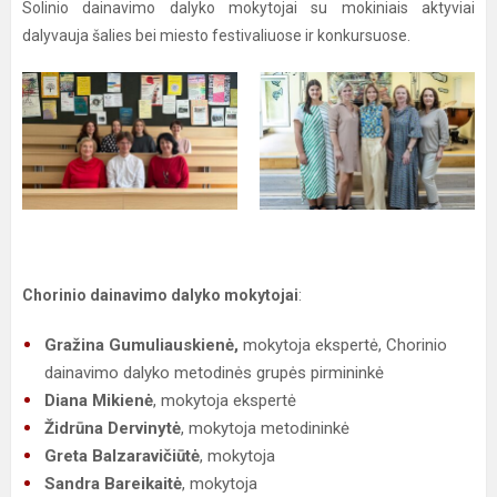
Solinio dainavimo dalyko mokytojai su mokiniais aktyviai
dalyvauja šalies bei miesto festivaliuose ir konkursuose.
Chorinio dainavimo dalyko mokytojai
:
Gražina Gumuliauskienė,
mokytoja ekspertė, Chorinio
dainavimo dalyko metodinės grupės pirmininkė
Diana Mikienė
,
mokytoja ekspertė
Židrūna Dervinytė
, mokytoja metodininkė
Greta Balz
aravičiūtė
, mokytoja
Sandra Bareikaitė
, mokytoja