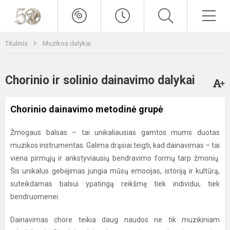
Titulinis
Muzikos dalykai
Chorinio ir solinio dainavimo dalykai
Chorinio dainavimo metodinė grupė
Žmogaus balsas – tai unikaliausias gamtos mums duotas
muzikos instrumentas. Galima drąsiai teigti, kad dainavimas – tai
viena pirmųjų ir ankstyviausių bendravimo formų tarp žmonių.
Šis unikalus gebėjimas jungia mūsų emocijas, istoriją ir kultūrą,
suteikdamas balsui ypatingą reikšmę tiek individui, tiek
bendruomenei.
Dainavimas chore teikia daug naudos ne tik muzikiniam