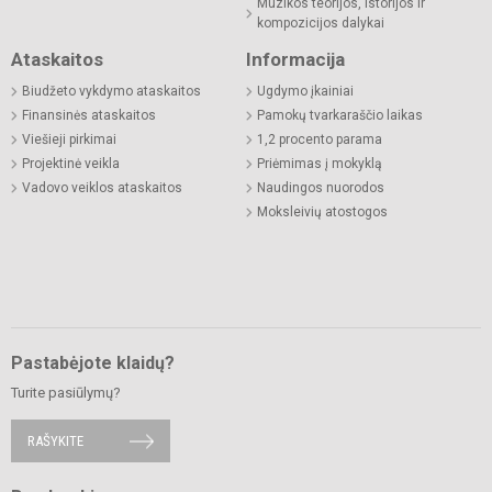
Muzikos teorijos, istorijos ir
kompozicijos dalykai
Ataskaitos
Informacija
Biudžeto vykdymo ataskaitos
Ugdymo įkainiai
Finansinės ataskaitos
Pamokų tvarkaraščio laikas
Viešieji pirkimai
1,2 procento parama
Projektinė veikla
Priėmimas į mokyklą
Vadovo veiklos ataskaitos
Naudingos nuorodos
Moksleivių atostogos
Pastabėjote klaidų?
Turite pasiūlymų?
RAŠYKITE