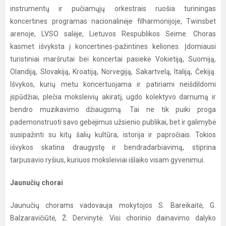
instrumentų ir pučiamųjų orkestrais ruošia turiningas
koncertines programas nacionalinėje filharmonijoje, Twinsbet
arenoje, LVSO salėje, Lietuvos Respublikos Seime. Choras
kasmet išvyksta į koncertines-pažintines keliones. Įdomiausi
turistiniai maršrutai bei koncertai pasiekė Vokietiją, Suomiją,
Olandiją, Slovakiją, Kroatiją, Norvegiją, Sakartvelą, Italiją, Čekiją.
Išvykos, kurių metu koncertuojama ir patiriami neišdildomi
įspūdžiai, plečia moksleivių akiratį, ugdo kolektyvo darnumą ir
bendro muzikavimo džiaugsmą. Tai ne tik puiki proga
pademonstruoti savo gebėjimus užsienio publikai, bet ir galimybė
susipažinti su kitų šalių kultūra, istorija ir papročiais. Tokios
išvykos skatina draugystę ir bendradarbiavimą, stiprina
tarpusavio ryšius, kuriuos moksleiviai išlaiko visam gyvenimui.
Jaunučių chorai
Jaunučių chorams vadovauja mokytojos S. Bareikaitė, G.
Balzaravičiūtė, Ž. Dervinytė. Visi chorinio dainavimo dalyko