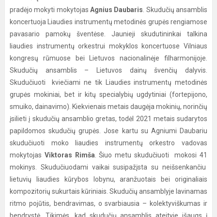
pradėjo mokyti mokytojas
Agnius Daubaris
. Skudučių ansamblis
koncertuoja Liaudies instrumentų metodinės grupės rengiamose
pavasario pamokų šventėse. Jaunieji skudutininkai talkina
liaudies instrumentų orkestrui mokyklos koncertuose Vilniaus
kongresų rūmuose bei Lietuvos nacionalinėje filharmonijoje.
Skudučių ansamblis – Lietuvos dainų švenčių dalyvis.
Skudučiuoti kviečiami ne tik Liaudies instrumentų metodinės
grupės mokiniai, bet ir kitų specialybių ugdytiniai (fortepijono,
smuiko, dainavimo). Kiekvienais metais daugėja mokinių, norinčių
įsilieti į skudučių ansamblio gretas, todėl 2021 metais sudarytos
papildomos skudučių grupės. Jose kartu su Agniumi Daubariu
skudučiuoti moko liaudies instrumentų orkestro vadovas
mokytojas
Viktoras Rimša
. Šiuo metu skudučiuoti mokosi 41
mokinys. Skudučiuodami vaikai susipažįsta su neišsenkančiu
lietuvių liaudies kūrybos lobynu, aranžuotais bei originaliais
kompozitorių sukurtais kūriniais. Skudučių ansamblyje lavinamas
ritmo pojūtis, bendravimas, o svarbiausia – kolektyviškumas ir
bendrystė. Tikimės, kad skudučių ansamblis ateityje išaugs į