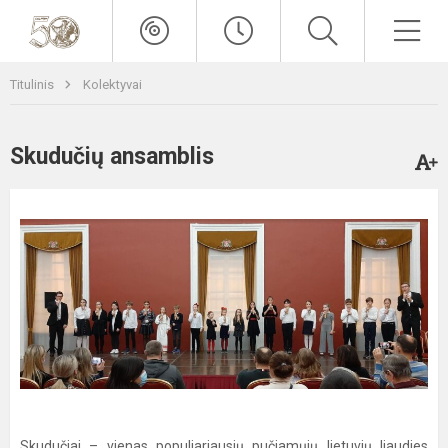
Titulinis
Kolektyvai
Skudučių ansamblis
Skudučiai – vienas populiariausių pučiamųjų lietuvių liaudies