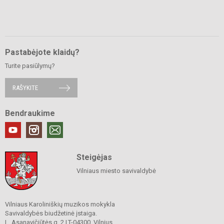
Pastabėjote klaidų?
Turite pasiūlymų?
RAŠYKITE
Bendraukime
Steigėjas
Vilniaus miesto savivaldybė
Vilniaus Karoliniškių muzikos mokykla
Savivaldybės biudžetinė įstaiga.
L. Asanavičiūtės g. 2 LT-04300, Vilnius