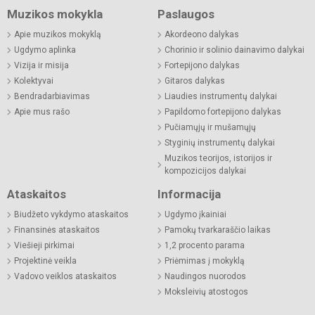
Muzikos mokykla
Paslaugos
Apie muzikos mokyklą
Akordeono dalykas
Ugdymo aplinka
Chorinio ir solinio dainavimo dalykai
Vizija ir misija
Fortepijono dalykas
Kolektyvai
Gitaros dalykas
Bendradarbiavimas
Liaudies instrumentų dalykai
Apie mus rašo
Papildomo fortepijono dalykas
Pučiamųjų ir mušamųjų
Styginių instrumentų dalykai
Muzikos teorijos, istorijos ir
kompozicijos dalykai
Ataskaitos
Informacija
Biudžeto vykdymo ataskaitos
Ugdymo įkainiai
Finansinės ataskaitos
Pamokų tvarkaraščio laikas
Viešieji pirkimai
1,2 procento parama
Projektinė veikla
Priėmimas į mokyklą
Vadovo veiklos ataskaitos
Naudingos nuorodos
Moksleivių atostogos