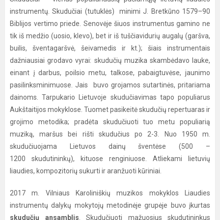
instrumentų. Skudučiai (tutuklės) minimi J. Bretkūno 1579–90
Biblijos vertimo priede. Senovėje šiuos instrumentus gamino ne
tik iš medžio (uosio, klevo), bet ir iš tuščiavidurių augalų (garšva,
builis, šventagaršvė, šeivamedis ir kt.); šiais instrumentais
dažniausiai grodavo vyrai: skudučių muzika skambėdavo lauke,
einant į darbus, poilsio metu, talkose, pabaigtuvėse, jaunimo
pasilinksminimuose. Jais buvo grojamos sutartinės, pritariama
dainoms. Tarpukario Lietuvoje skudučiavimas tapo populiarus
Aukštaitijos mokyklose. Tuomet pasikeitė skudučių repertuaras ir
grojimo metodika; pradėta skudučiuoti tuo metu populiarią
muziką, maršus bei rišti skudučius po 2-3. Nuo 1950 m.
skudučiuojama Lietuvos dainų šventėse (500 –
1200 skudutininkų), kituose renginiuose. Atliekami lietuvių
liaudies, kompozitorių sukurti ir aranžuoti kūriniai.
2017 m. Vilniaus Karoliniškių muzikos mokyklos Liaudies
instrumentų dalykų mokytojų metodinėje grupėje buvo įkurtas
skudučių ansamblis
. Skudučiuoti mažuosius skudutininkus