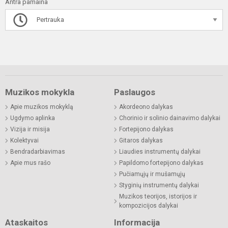
Antra pamaina
Pertrauka
Muzikos mokykla
Paslaugos
Apie muzikos mokyklą
Akordeono dalykas
Ugdymo aplinka
Chorinio ir solinio dainavimo dalykai
Vizija ir misija
Fortepijono dalykas
Kolektyvai
Gitaros dalykas
Bendradarbiavimas
Liaudies instrumentų dalykai
Apie mus rašo
Papildomo fortepijono dalykas
Pučiamųjų ir mušamųjų
Styginių instrumentų dalykai
Muzikos teorijos, istorijos ir
kompozicijos dalykai
Ataskaitos
Informacija