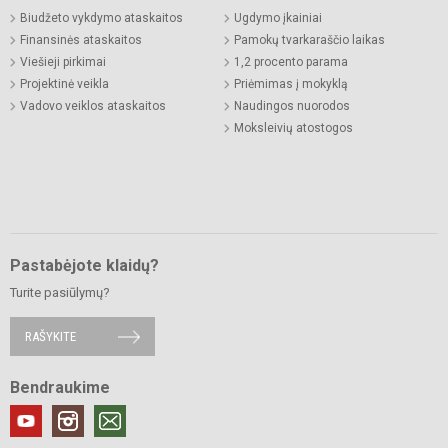
Biudžeto vykdymo ataskaitos
Ugdymo įkainiai
Finansinės ataskaitos
Pamokų tvarkaraščio laikas
Viešieji pirkimai
1,2 procento parama
Projektinė veikla
Priėmimas į mokyklą
Vadovo veiklos ataskaitos
Naudingos nuorodos
Moksleivių atostogos
Pastabėjote klaidų?
Turite pasiūlymų?
RAŠYKITE
Bendraukime