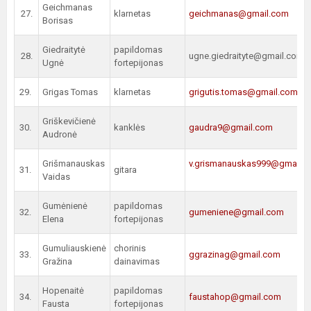
Geichmanas
27.
klarnetas
geichmanas@gmail.com
Borisas
Giedraitytė
papildomas
28.
ugne.giedraityte@gmail.com
Ugnė
fortepijonas
29.
Grigas Tomas
klarnetas
grigutis.tomas@gmail.com
Griškevičienė
30.
kanklės
gaudra9@gmail.com
Audronė
Grišmanauskas
v.grismanauskas999@gmail.
31.
gitara
Vaidas
Gumėnienė
papildomas
32.
gumeniene@gmail.com
Elena
fortepijonas
Gumuliauskienė
chorinis
33.
ggrazinag@gmail.com
Gražina
dainavimas
Hopenaitė
papildomas
34.
faustahop@gmail.com
Fausta
fortepijonas