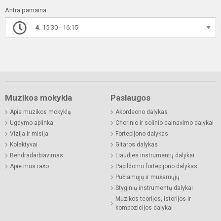
Antra pamaina
4.
15:30 - 16:15
Muzikos mokykla
Paslaugos
Apie muzikos mokyklą
Akordeono dalykas
Ugdymo aplinka
Chorinio ir solinio dainavimo dalykai
Vizija ir misija
Fortepijono dalykas
Kolektyvai
Gitaros dalykas
Bendradarbiavimas
Liaudies instrumentų dalykai
Apie mus rašo
Papildomo fortepijono dalykas
Pučiamųjų ir mušamųjų
Styginių instrumentų dalykai
Muzikos teorijos, istorijos ir
kompozicijos dalykai