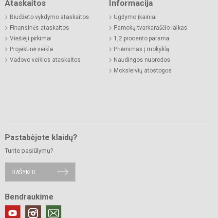
Ataskaitos
Informacija
Biudžeto vykdymo ataskaitos
Ugdymo įkainiai
Finansinės ataskaitos
Pamokų tvarkaraščio laikas
Viešieji pirkimai
1,2 procento parama
Projektinė veikla
Priėmimas į mokyklą
Vadovo veiklos ataskaitos
Naudingos nuorodos
Moksleivių atostogos
Pastabėjote klaidų?
Turite pasiūlymų?
RAŠYKITE
Bendraukime