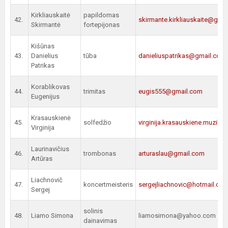
Kirkliauskaitė
papildomas
42.
skirmante.kirkliauskaite@gma
Skirmantė
fortepijonas
Kišūnas
43.
Danielius
tūba
danieliuspatrikas@gmail.com
Patrikas
Korablikovas
44.
trimitas
eugis555@gmail.com
Eugenijus
Krasauskienė
45.
solfedžio
virginija.krasauskiene.muzik
Virginija
Laurinavičius
46.
trombonas
arturaslau@gmail.com
Artūras
Liachnovič
47.
koncertmeisteris
sergejliachnovic@hotmail.co
Sergej
solinis
48.
Liamo Simona
liamosimona@yahoo.com
dainavimas