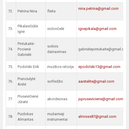
nina.petrina@gmail.com
72.
Petrina Nina
fleita
Pikalavičiūtė
73.
violončelė
ignepikala@gmail.com
Ignė
Pintukaitė-
solinis
74.
Pocienė
gabrielepintukaite@gmail.co
dainavimas
Gabrielė
75.
Podolski Erik
muzikos istorija
epodolski13@gmail.com
Pranciulytė
76.
solfedžio
aaistelite@gmail.com
Aistė
Prusevičienė
77.
akordeonas
jupruseviciene@gmail.com
Jūratė
Puidokas
mušamieji
78.
almisss87@gmail.com
Almantas
instrumentai