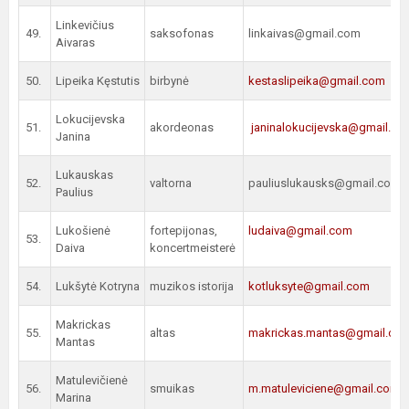
Linkevičius
49.
saksofonas
linkaivas@gmail.com
Aivaras
50.
Lipeika Kęstutis
birbynė
kestaslipeika@gmail.com
Lokucijevska
51.
akordeonas
janinalokucijevska@gmail.co
Janina
Lukauskas
52.
valtorna
pauliuslukausks@gmail.com
Paulius
Lukošienė
fortepijonas,
ludaiva@gmail.com
53.
Daiva
koncertmeisterė
54.
Lukšytė Kotryna
muzikos istorija
kotluksyte@gmail.com
Makrickas
55.
altas
makrickas.mantas@gmail.co
Mantas
Matulevičienė
56.
smuikas
m.matuleviciene@gmail.com
Marina