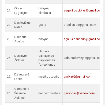
Čiplys
birbynė,
21.
eugenijus.ciplys@gmail.com
Eugenijus
skrabalai
Danilevičius
22.
gitara
bruolisnids@gmail.com
Nidas
Daubaris
23.
birbynė
agnius.daubaris@gmail.com
Agnius
chorinis
Dervinytė
dainavimas,
24.
zidrunadervinyte@gmail.com
Židrūna
papildomas
fortepijonas
Džiaugienė
25.
muzikos teorija
enrika66@gmail.com
Enrika
Garsonaitė-
26.
Šiškienė
koncertmeisterė
garsonau@yahoo.com
Aušrinė