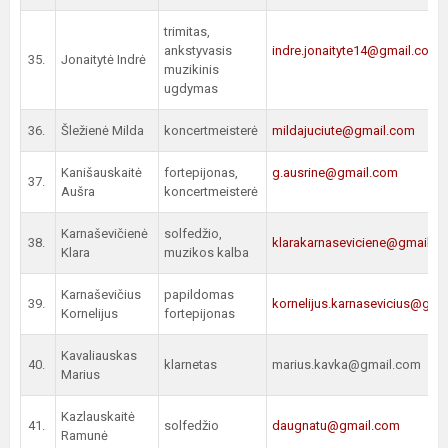
trimitas,
ankstyvasis
indre.jonaityte14@gmail.co
m
35.
Jonaitytė Indrė
muzikinis
ugdymas
36.
Šležienė Milda
koncertmeisterė
mildajuciute@gmail.com
Kanišauskaitė
fortepijonas,
g.ausrine@gmail.com
37.
Aušra
koncertmeisterė
Karnaševičienė
solfedžio,
38.
klarakarnaseviciene@gmail.c
Klara
muzikos kalba
Karnaševičius
papildomas
39.
kornelijus.karnasevicius@gma
Kornelijus
fortepijonas
Kavaliauskas
40.
klarnetas
marius.kavka@gmail.com
Marius
Kazlauskaitė
41.
solfedžio
daugnatu@gmail.com
Ramunė