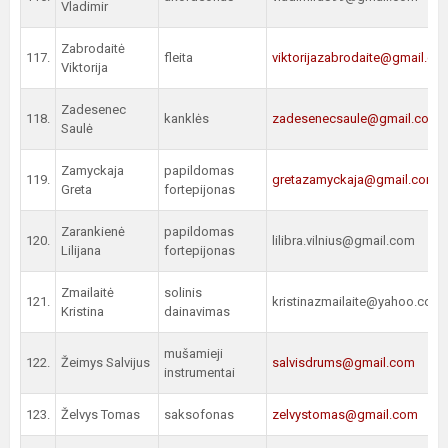
Vladimir
Zabrodaitė
117.
fleita
viktorijazabrodaite@gmail.co
Viktorija
Zadesenec
118.
kanklės
zadesenecsaule@gmail.com
Saulė
Zamyckaja
papildomas
119.
gretazamyckaja@gmail.com
Greta
fortepijonas
Zarankienė
papildomas
120.
lilibra.vilnius@gmail.com
Lilijana
fortepijonas
Zmailaitė
solinis
121.
kristinazmailaite@yahoo.com
Kristina
dainavimas
mušamieji
122.
Žeimys Salvijus
salvisdrums@gmail.com
instrumentai
123.
Želvys Tomas
saksofonas
zelvystomas@gmail.com