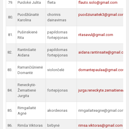
79.
Puidokė Julita
fleita
flauto.solo@gmail.com
Puodžiūnaitė
chorinis
puodziunaitek3@gmail.com
80.
Karolina
dainavimas
Pušinskienė
papildomas
81.
ritasavul@gmail.com
Rita
fortepijonas
Rantinšaitė
papildomas
82.
aidana.rantinsaite@gmail.com
Aidana
fortepijonas
Ramančiūnienė
83.
violončelė
domantepaulaa@gmail.com
Domantė
Reneckytė-
84.
Žemaitienė
fortepijonas
jurga.reneckyte.zemaitiene@
Jurgita
Rimgailaitė
85.
akordeonas
rimgailaiteagne@gmail.com
Agnė
86.
Rimša Viktoras
birbynė
rimsa.viktoras@gmail.com