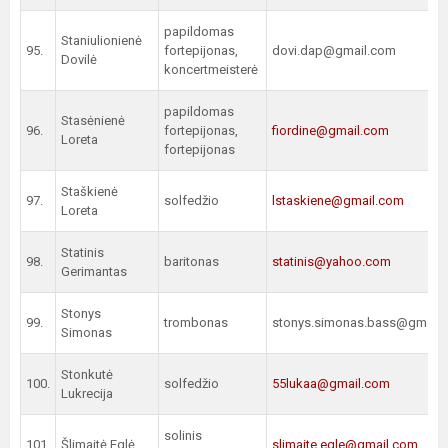
papildomas
Staniulionienė
95.
fortepijonas,
dovi.dap@gmail.com
Dovilė
koncertmeisterė
papildomas
Stasėnienė
96.
fortepijonas,
fiordine@gmail.com
Loreta
fortepijonas
Staškienė
97.
solfedžio
lstaskiene@gmail.com
Loreta
Statinis
98.
baritonas
statinis@yahoo.com
Gerimantas
Stonys
99.
trombonas
stonys.simonas.bass@gmail
Simonas
Stonkutė
100.
solfedžio
55lukaa@gmail.com
Lukrecija
solinis
101.
Šlimaitė Eglė
slimaite.egle@gmail.com