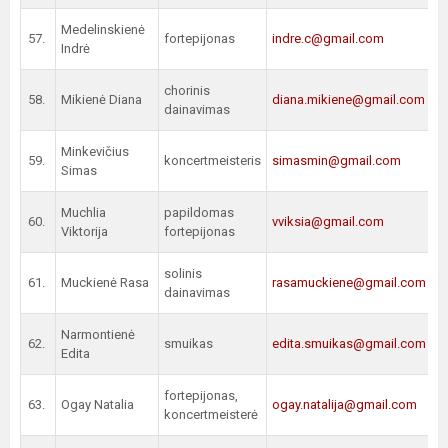
Medelinskienė
57.
fortepijonas
indre.c@gmail.com
Indrė
chorinis
58.
Mikienė Diana
diana.mikiene@gmail.com
dainavimas
Minkevičius
59.
koncertmeisteris
simasmin@gmail.com
Simas
Muchlia
papildomas
60.
vviksia@gmail.com
Viktorija
fortepijonas
solinis
61.
Muckienė Rasa
rasamuckiene@gmail.com
dainavimas
Narmontienė
62.
smuikas
edita.smuikas@gmail.com
Edita
fortepijonas,
63.
Ogay Natalia
ogay.natalija@gmail.com
koncertmeisterė