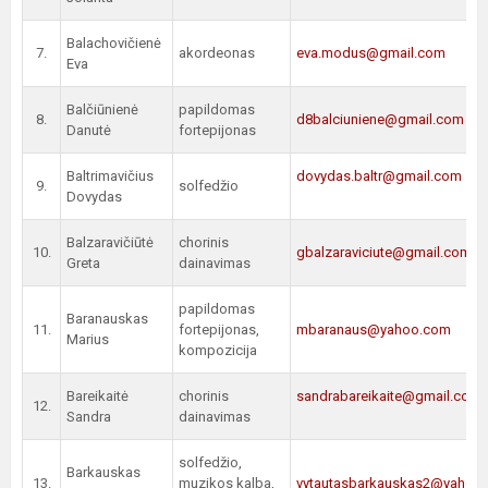
Balachovičienė
7.
akordeonas
eva.modus@gmail.com
Eva
Balčiūnienė
papildomas
8.
d8balciuniene@gmail.com
Danutė
fortepijonas
Baltrimavičius
dovydas.baltr@gmail.com
9.
solfedžio
Dovydas
Balzaravičiūtė
chorinis
10.
gbalzaraviciute@gmail.com
Greta
dainavimas
papildomas
Baranauskas
11.
fortepijonas,
mbaranaus@yahoo.com
Marius
kompozicija
Bareikaitė
chorinis
sandrabareikaite@gmail.com
12.
Sandra
dainavimas
solfedžio,
Barkauskas
13.
muzikos kalba,
vytautasbarkauskas2@yahoo