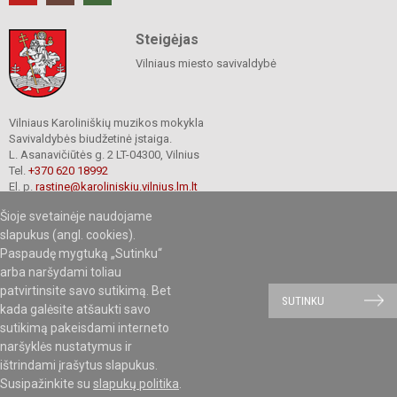
Steigėjas
Vilniaus miesto savivaldybė
Vilniaus Karoliniškių muzikos mokykla
Savivaldybės biudžetinė įstaiga.
L. Asanavičiūtės g. 2 LT-04300, Vilnius
Tel.
+370 620 18992
El. p.
rastine@karoliniskiu.vilnius.lm.lt
Duomenys kaupiami ir saugomi
Šioje svetainėje naudojame
Juridinių asmenų registre
Įmonės kodas 191662566
slapukus (angl. cookies).
Paspaudę mygtuką „Sutinku“
arba naršydami toliau
patvirtinsite savo sutikimą. Bet
© 2019.Vilniaus Karoliniškių muzikos mokykla. Visos teisės saugomos.
SUTINKU
kada galėsite atšaukti savo
Kopijuoti turinį be raštiško mokyklos sutikimo griežtai draudžiama.
sutikimą pakeisdami interneto
naršyklės nustatymus ir
ištrindami įrašytus slapukus.
Mes kuriame mokykloms
SVETAINESMOKYKLOMS.LT
Susipažinkite su
slapukų politika
.