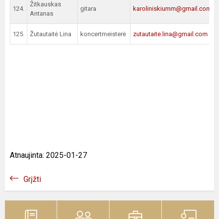
Žitkauskas
124.
gitara
karoliniskiumm@gmail.com
Antanas
125.
Žutautaitė Lina
koncertmeisterė
zutautaite.lina@gmail.com
Atnaujinta: 2025-01-27
Grįžti