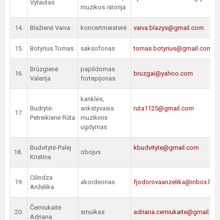
Vytautas
muzikos istorija
14.
Blažienė Vaiva
koncertmeisterė
vaiva.blazys@gmail.com
15.
Botyrius Tomas
saksofonas
tomas.botyrius@gmail.com
Brūzgienė
papildomas
16.
bruzgai@yahoo.com
Valerija
fortepijonas
kanklės,
Budrytė-
ankstyvasis
ruta1125@gmail.com
17.
Petreikienė Rūta
muzikinis
ugdymas
Budvitytė-Palej
kbudvityte@gmail.com
18.
obojus
Kristina
Cilindza
19.
akordeonas
fjodorovaanzelika@inbox.lv
Anželika
Černiukaitė
20.
smuikas
adriana.cerniukaite@gmail.co
Adriana