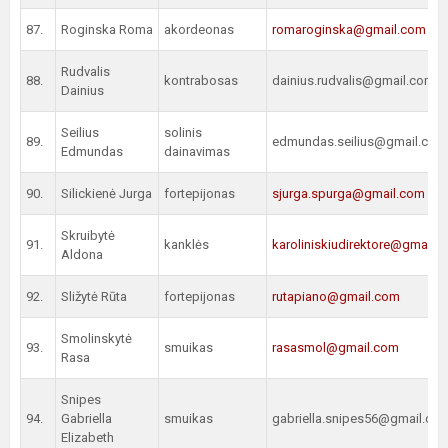
87.
Roginska Roma
akordeonas
romaroginska@gmail.com
Rudvalis
88.
kontrabosas
dainius.rudvalis@gmail.com
Dainius
Seilius
solinis
89.
edmundas.seilius@gmail.com
Edmundas
dainavimas
90.
Silickienė Jurga
fortepijonas
sjurga.spurga@gmail.com
Skruibytė
91.
kanklės
karoliniskiudirektore@gmail.
Aldona
92.
Sližytė Rūta
fortepijonas
rutapiano@gmail.com
Smolinskytė
93.
smuikas
rasasmol@gmail.com
Rasa
Snipes
94.
Gabriella
smuikas
gabriella.snipes56@gmail.co
Elizabeth