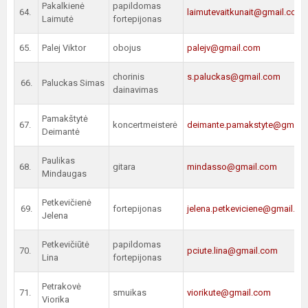
Pakalkienė
papildomas
64.
laimutevaitkunait@gmail.com
Laimutė
fortepijonas
65.
Palej Viktor
obojus
palejv@gmail.com
chorinis
s.paluckas@gmail.com
66.
Paluckas Simas
dainavimas
Pamakštytė
67.
koncertmeisterė
deimante.pamakstyte@gmail
Deimantė
Paulikas
68.
gitara
mindasso@gmail.com
Mindaugas
Petkevičienė
69.
fortepijonas
jelena.petkeviciene@gmail.c
Jelena
Petkevičiūtė
papildomas
70.
pciute.lina@gmail.com
Lina
fortepijonas
Petrakovė
71.
smuikas
viorikute@gmail.com
Viorika