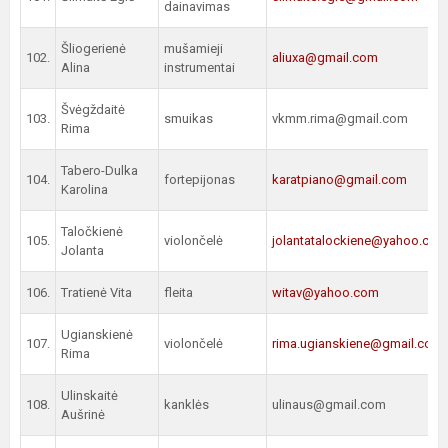
dainavimas
Šliogerienė
mušamieji
102.
aliuxa@gmail.com
Alina
instrumentai
Švėgždaitė
103.
smuikas
vkmm.rima@gmail.com
Rima
Tabero-Dulka
104.
fortepijonas
karatpiano@gmail.com
Karolina
Taločkienė
105.
violončelė
jolantatalockiene@yahoo.com
Jolanta
106.
Tratienė Vita
fleita
witav@yahoo.com
Ugianskienė
107.
violončelė
rima.ugianskiene@gmail.com
Rima
Ulinskaitė
108.
kanklės
ulinaus@gmail.com
Aušrinė