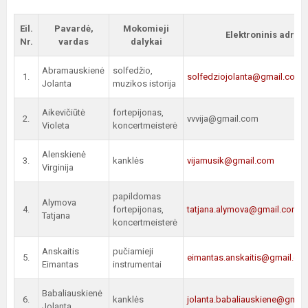
Eil.
Pavardė,
Mokomieji
Elektroninis adres
Nr.
vardas
dalykai
Abramauskienė
solfedžio,
1.
solfedziojolanta@gmail.com
Jolanta
muzikos istorija
Aikevičiūtė
fortepijonas,
2.
vvvija@gmail.com
Violeta
koncertmeisterė
Alenskienė
3.
kanklės
vijamusik@gmail.com
Virginija
papildomas
Alymova
4.
fortepijonas,
tatjana.alymova@gmail.com
Tatjana
koncertmeisterė
Anskaitis
pučiamieji
5.
eimantas.anskaitis@gmail.co
Eimantas
instrumentai
Babaliauskienė
6.
kanklės
jolanta.babaliauskiene@gmai
Jolanta