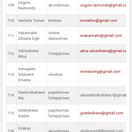
Ungurs
109.
akordeonas
ungurs.raimonds@gmail.com
Raimonds
110.
Vaičiulis Tomas
trimitas
tomaitisv@gmail.com
Vakarinaitė-
solinis
111.
evakarinaite@gmail.com
Zilnienė Eglė
dainavimas
Valčeckienė
alina.valceckiene@gmail.com
112.
fortepijonas
Alina
Vanagaitė-
ernestavng@gmail.com
113.
Sriubienė
smuikas
Ernesta
Vasilionkaitienė
papildomas
114.
alavasilionkaitiene1@gmail.c
Ala
fortepijonas
Vedeckienė
papildomas
115.
gvedeckiene@gmail.com
Giedrė
fortepijonas
Voskan
116.
akordeonas
vladimiras99@gmail.com