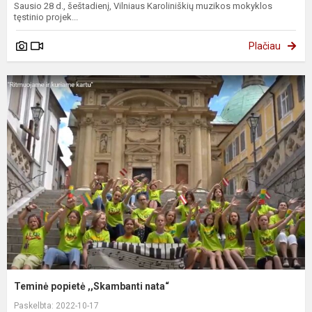
Sausio 28 d., šeštadienį, Vilniaus Karoliniškių muzikos mokyklos
tęstinio projek...
Plačiau
Teminė popietė ,,Skambanti nata“
Paskelbta: 2022-10-17