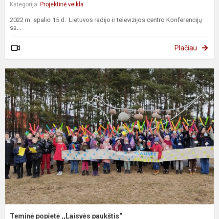
Kategorija:
Projektinė veikla
2022 m. spalio 15 d. Lietuvos radijo ir televizijos centro Konferencijų
sa...
Plačiau
Teminė popietė ,,Laisvės paukštis“