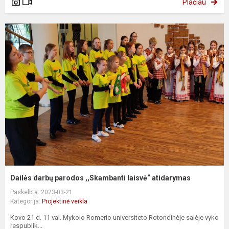
Plačiau
Dailės darbų parodos ,,Skambanti laisvė“ atidarymas
Paskelbta: 2023-03-21
Kategorija:
Projektinė veikla
Kovo 21 d. 11 val. Mykolo Romerio universiteto Rotondinėje salėje vyko
respublik...