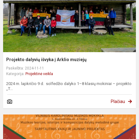
Projekto dalyvių išvyka į Arklio muziejų
Paskelbta: 2024-11-11
Kategorija:
Projektinė veikla
2024 m. lapkričio 9 d. solfedžio dalyko 1–8 klasių mokiniai – projekto
,,T...
Plačiau