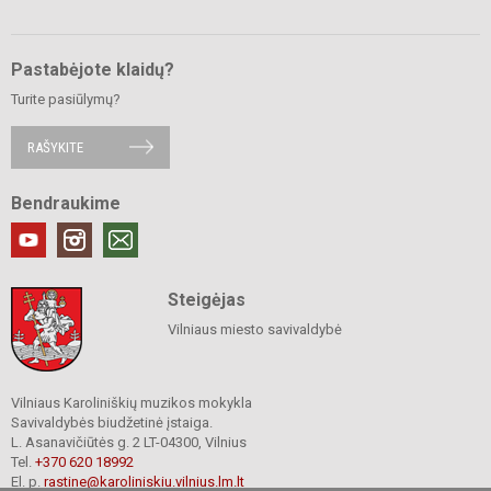
Pastabėjote klaidų?
Turite pasiūlymų?
RAŠYKITE
Bendraukime
Steigėjas
Vilniaus miesto savivaldybė
Vilniaus Karoliniškių muzikos mokykla
Savivaldybės biudžetinė įstaiga.
L. Asanavičiūtės g. 2 LT-04300, Vilnius
Tel.
+370 620 18992
El. p.
rastine@karoliniskiu.vilnius.lm.lt