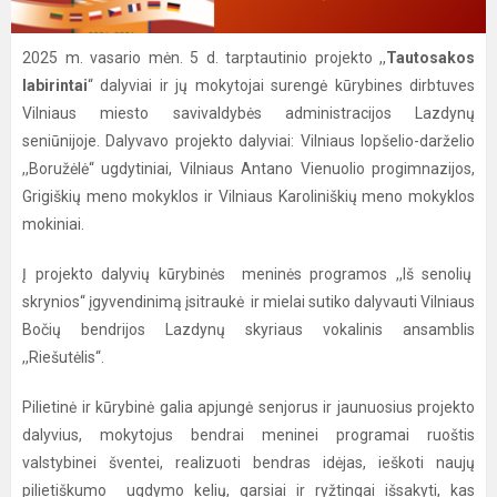
2025 m. vasario mėn. 5 d. tarptautinio projekto ,,
Tautosakos
labirintai
“ dalyviai ir jų mokytojai surengė kūrybines dirbtuves
Vilniaus miesto savivaldybės administracijos Lazdynų
seniūnijoje. Dalyvavo projekto dalyviai: Vilniaus lopšelio-darželio
,,Boružėlė“ ugdytiniai, Vilniaus Antano Vienuolio progimnazijos,
Grigiškių meno mokyklos ir Vilniaus Karoliniškių meno mokyklos
mokiniai.
Į projekto dalyvių kūrybinės meninės programos ,,Iš senolių
skrynios“ įgyvendinimą įsitraukė ir mielai sutiko dalyvauti Vilniaus
Bočių bendrijos Lazdynų skyriaus vokalinis ansamblis
,,Riešutėlis“.
Pilietinė ir kūrybinė galia apjungė senjorus ir jaunuosius projekto
dalyvius, mokytojus bendrai meninei programai ruoštis
valstybinei šventei, realizuoti bendras idėjas, ieškoti naujų
pilietiškumo ugdymo kelių, garsiai ir ryžtingai išsakyti, kas