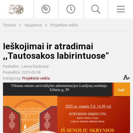
Titulinis
Naujienos
Projektinė veikla
Ieškojimai ir atradimai
,,Tautosakos labirintuose“
Paskelbė : Laima Raubienė
Paskelbta: 2025-02-06
Kategorija:
Projektinė veikla