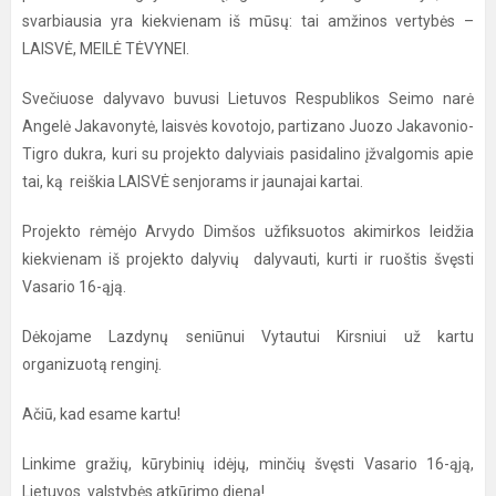
svarbiausia yra kiekvienam iš mūsų: tai amžinos vertybės –
LAISVĖ, MEILĖ TĖVYNEI.
Svečiuose dalyvavo buvusi Lietuvos Respublikos Seimo narė
Angelė Jakavonytė, laisvės kovotojo, partizano Juozo Jakavonio-
Tigro dukra, kuri su projekto dalyviais pasidalino įžvalgomis apie
tai, ką reiškia LAISVĖ senjorams ir jaunajai kartai.
Projekto rėmėjo Arvydo Dimšos užfiksuotos akimirkos leidžia
kiekvienam iš projekto dalyvių dalyvauti, kurti ir ruoštis švęsti
Vasario 16-ąją.
Dėkojame Lazdynų seniūnui Vytautui Kirsniui už kartu
organizuotą renginį.
Ačiū, kad esame kartu!
Linkime gražių, kūrybinių idėjų, minčių švęsti Vasario 16-ąją,
Lietuvos valstybės atkūrimo dieną!