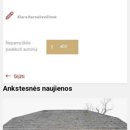
Klara Karnaševičienė
Nepamirškite
5
AČIŪ
padėkoti autoriui
Grįžti
Ankstesnės naujienos