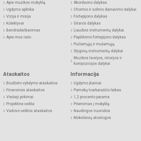
Apie muzikos mokyklą
Akordeono dalykas
Ugdymo aplinka
Chorinio ir solinio dainavimo dalykai
Vizija ir misija
Fortepijono dalykas
Kolektyvai
Gitaros dalykas
Bendradarbiavimas
Liaudies instrumentų dalykai
Apie mus rašo
Papildomo fortepijono dalykas
Pučiamųjų ir mušamųjų
Styginių instrumentų dalykai
Muzikos teorijos, istorijos ir
kompozicijos dalykai
Ataskaitos
Informacija
Biudžeto vykdymo ataskaitos
Ugdymo įkainiai
Finansinės ataskaitos
Pamokų tvarkaraščio laikas
Viešieji pirkimai
1,2 procento parama
Projektinė veikla
Priėmimas į mokyklą
Vadovo veiklos ataskaitos
Naudingos nuorodos
Moksleivių atostogos