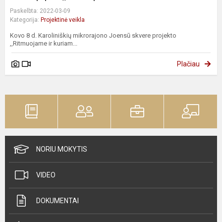
Paskelbta: 2022-03-09
Kategorija:
Projektinė veikla
Kovo 8 d. Karoliniškių mikrorajono Joensū skvere projekto
,,Ritmuojame ir kuriam...
Plačiau
NORIU MOKYTIS
VIDEO
DOKUMENTAI