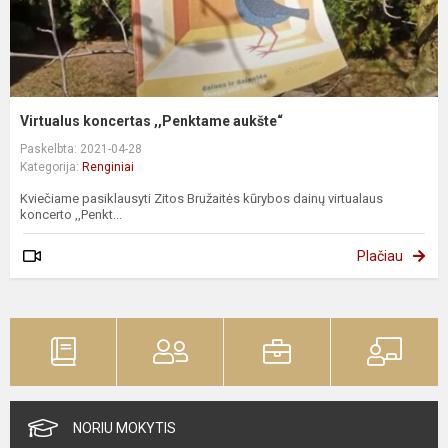
Virtualus koncertas ,,Penktame aukšte“
Paskelbta: 2021-04-28
Kategorija:
Renginiai
Kviečiame pasiklausyti Zitos Bružaitės kūrybos dainų virtualaus
koncerto ,,Penkt...
Plačiau
NORIU MOKYTIS