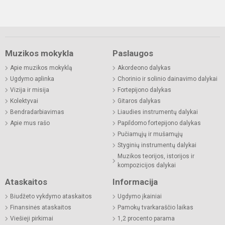
Muzikos mokykla
Paslaugos
Apie muzikos mokyklą
Akordeono dalykas
Ugdymo aplinka
Chorinio ir solinio dainavimo dalykai
Vizija ir misija
Fortepijono dalykas
Kolektyvai
Gitaros dalykas
Bendradarbiavimas
Liaudies instrumentų dalykai
Apie mus rašo
Papildomo fortepijono dalykas
Pučiamųjų ir mušamųjų
Styginių instrumentų dalykai
Muzikos teorijos, istorijos ir
kompozicijos dalykai
Ataskaitos
Informacija
Biudžeto vykdymo ataskaitos
Ugdymo įkainiai
Finansinės ataskaitos
Pamokų tvarkaraščio laikas
Viešieji pirkimai
1,2 procento parama