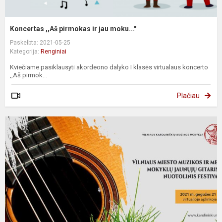
Koncertas ,,Aš pirmokas ir jau moku..."
Paskelbta: 2021-05-25
Kategorija:
Renginiai
Kviečiame pasiklausyti akordeono dalyko I klasės virtualaus koncerto
,,Aš pirmok...
Plačiau