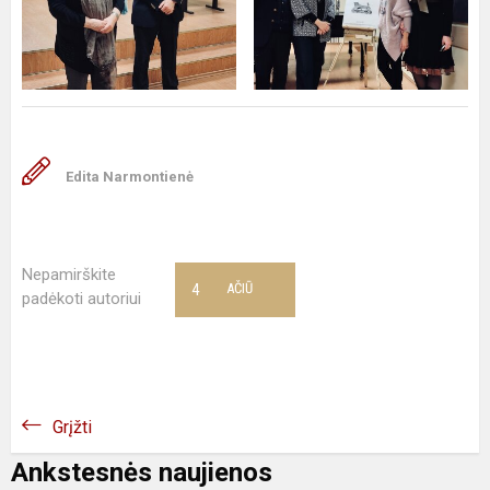
Edita Narmontienė
Nepamirškite
4
AČIŪ
padėkoti autoriui
Grįžti
Ankstesnės naujienos