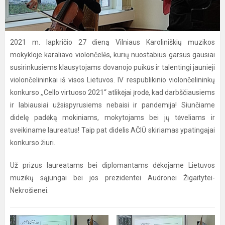
2021 m. lapkričio 27 dieną Vilniaus Karoliniškių muzikos
mokykloje karaliavo violončelės, kurių nuostabius garsus gausiai
susirinkusiems klausytojams dovanojo puikūs ir talentingi jaunieji
violončelininkai iš visos Lietuvos. IV respublikinio violončelininkų
konkurso ,,Cello virtuoso 2021“ atlikėjai įrodė, kad darbščiausiems
ir labiausiai užsispyrusiems nebaisi ir pandemija! Siunčiame
didelę padėką mokiniams, mokytojams bei jų tėveliams ir
sveikiname laureatus! Taip pat didelis AČIŪ skiriamas ypatingajai
konkurso žiuri.
Už prizus laureatams bei diplomantams dėkojame Lietuvos
muzikų sąjungai bei jos prezidentei Audronei Žigaitytei-
Nekrošienei.