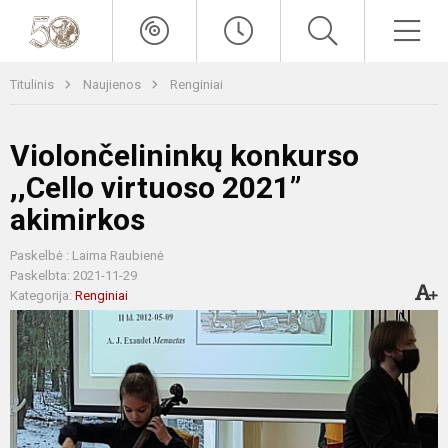
Titulinis
Naujienos
Renginiai
Violončelininkų konkurso
,,Cello virtuoso 2021”
akimirkos
Paskelbė : Laima Raubienė
Paskelbta: 2021-11-29
Kategorija:
Renginiai