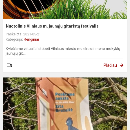
Nuotolinis Vilniaus m. jaunųjų gitaristų festivalis
Paskelbta: 2021-05-21
Kategorija:
Renginiai
Kviečiame virtualiai stebėti Vilniaus miesto muzikos ir meno mokyklų
jaunųjų git...
Plačiau