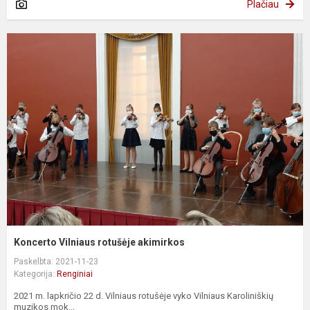
Plačiau
Koncerto Vilniaus rotušėje akimirkos
Paskelbta: 2021-11-23
Kategorija:
Renginiai
2021 m. lapkričio 22 d. Vilniaus rotušėje vyko Vilniaus Karoliniškių
muzikos mok...