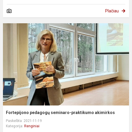
Plačiau
Fortepijono pedagogų seminaro-praktikumo akimirkos
Paskelbta: 2021-11-19
Kategorija:
Renginiai