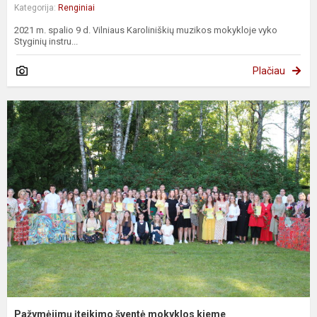
Kategorija:
Renginiai
2021 m. spalio 9 d. Vilniaus Karoliniškių muzikos mokykloje vyko
Styginių instru...
Plačiau
Pažymėjimų įteikimo šventė mokyklos kieme