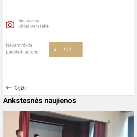
Nuotraukos:
Džoja Barysaitė
Nepamirškite
5
AČIŪ
padėkoti autoriui
Grįžti
Ankstesnės naujienos