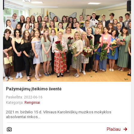
Pažymėjimų įteikimo šventė
Paskelbta: 2022-06-16
Kategorija:
Renginiai
2021 m. birželio 15 d. Vilniaus Karoliniškių muzikos mokyklos
absolventai rinkos...
Plačiau