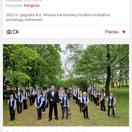
Paskelbta: 2022-05-13
Kategorija:
Renginiai
2022 m. gegužės 8 d. Vilniaus Karoliniškių muzikos mokyklos
pučiamųjų instrument...
Plačiau