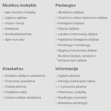
Muzikos mokykla
Paslaugos
Apie muzikos mokyklą
Akordeono dalykas
Ugdymo aplinka
Chorinio ir solinio dainavimo dalykai
Vizija ir misija
Fortepijono dalykas
Kolektyvai
Gitaros dalykas
Bendradarbiavimas
Liaudies instrumentų dalykai
Apie mus rašo
Papildomo fortepijono dalykas
Pučiamųjų ir mušamųjų
Styginių instrumentų dalykai
Muzikos teorijos, istorijos ir
kompozicijos dalykai
Ataskaitos
Informacija
Biudžeto vykdymo ataskaitos
Ugdymo įkainiai
Finansinės ataskaitos
Pamokų tvarkaraščio laikas
Viešieji pirkimai
1,2 procento parama
Projektinė veikla
Priėmimas į mokyklą
Vadovo veiklos ataskaitos
Naudingos nuorodos
Moksleivių atostogos