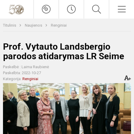
Titulinis
Naujienos
Renginiai
Prof. Vytauto Landsbergio
parodos atidarymas LR Seime
Paskelbė : Laima Raubienė
Paskelbta: 2022-10-27
Kategorija:
Renginiai