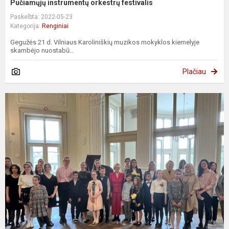
Pučiamųjų instrumentų orkestrų festivalis
Paskelbta: 2022-05-23
Kategorija:
Renginiai
Gegužės 21 d. Vilniaus Karoliniškių muzikos mokyklos kiemelyje
skambėjo nuostabū...
Plačiau