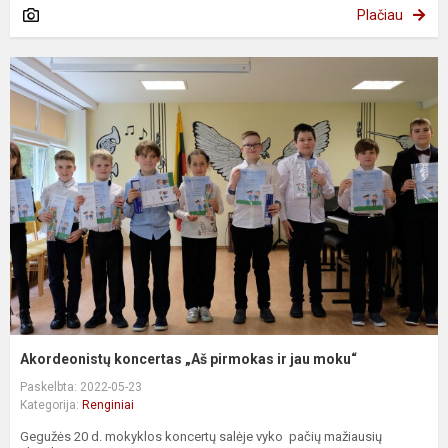
Plačiau
Akordeonistų koncertas „Aš pirmokas ir jau moku“
Paskelbta: 2022-05-23
Kategorija:
Renginiai
Gegužės 20 d. mokyklos koncertų salėje vyko pačių mažiausių