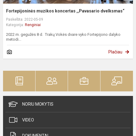
Fortepijoninės muzikos koncertas ,,Pavasario dvelksmas“
Paskelbta: 2022-05-09
Kategorija:
Renginiai
2022 m. gegužės 8 d. Trakų Vokės dvare vyko Fortepijono dalyko
metodi...
Plačiau
NORIU MOKYTIS
VIDEO
DOKUMENTAI