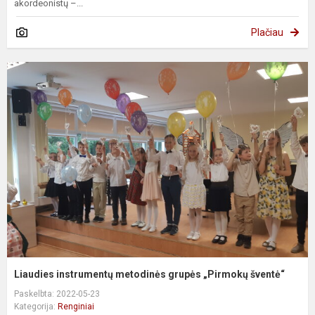
akordeonistų –...
Plačiau
Liaudies instrumentų metodinės grupės „Pirmokų šventė“
Paskelbta: 2022-05-23
Kategorija:
Renginiai