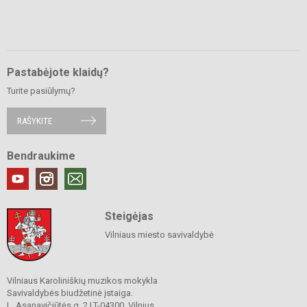
Pastabėjote klaidų?
Turite pasiūlymų?
RAŠYKITE
Bendraukime
Steigėjas
Vilniaus miesto savivaldybė
Vilniaus Karoliniškių muzikos mokykla
Savivaldybės biudžetinė įstaiga.
L. Asanavičiūtės g. 2 LT-04300, Vilnius