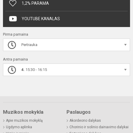
1,2% PARAMA
YOUTUBE KANALAS
Pirma pamaina
Pertrauka
Antra pamaina
4.
15:30 - 16:15
Muzikos mokykla
Paslaugos
Apie muzikos mokyklą
Akordeono dalykas
Ugdymo aplinka
Chorinio ir solinio dainavimo dalykai