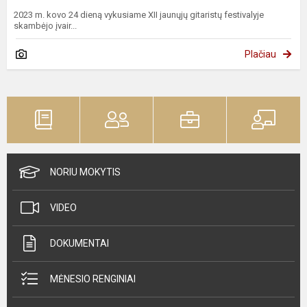
2023 m. kovo 24 dieną vykusiame XII jaunųjų gitaristų festivalyje
skambėjo įvair...
Plačiau
NORIU MOKYTIS
VIDEO
DOKUMENTAI
MĖNESIO RENGINIAI