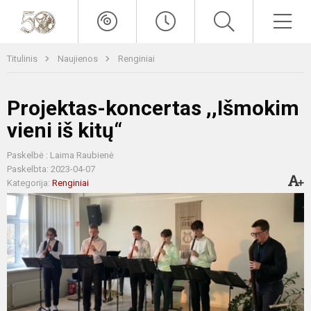
Titulinis
Naujienos
Renginiai
Projektas-koncertas ,,Išmokim
vieni iš kitų“
Paskelbė : Laima Raubienė
Paskelbta: 2023-04-07
Kategorija:
Renginiai