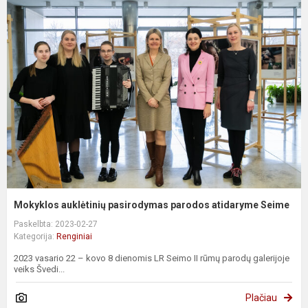
Mokyklos auklėtinių pasirodymas parodos atidaryme Seime
Paskelbta: 2023-02-27
Kategorija:
Renginiai
2023 vasario 22 – kovo 8 dienomis LR Seimo II rūmų parodų galerijoje
veiks Švedi...
Plačiau