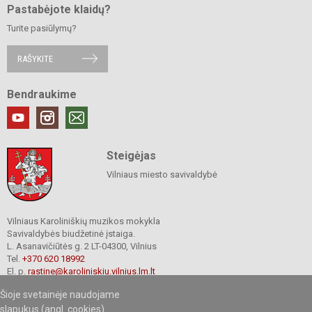
Pastabėjote klaidų?
Turite pasiūlymų?
RAŠYKITE
Bendraukime
Steigėjas
Vilniaus miesto savivaldybė
Vilniaus Karoliniškių muzikos mokykla
Savivaldybės biudžetinė įstaiga.
L. Asanavičiūtės g. 2 LT-04300, Vilnius
Tel.
+370 620 18992
El. p.
rastine@karoliniskiu.vilnius.lm.lt
Duomenys kaupiami ir saugomi
Šioje svetainėje naudojame
Juridinių asmenų registre
Įmonės kodas 191662566
slapukus (angl. cookies).