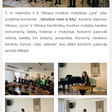
Š. m. balandžio 6 d. Vilniaus muzikos mokykloje ,,Lyra“ vyko
projektas-koncertas ,,
Išmokim vieni iš kitų
“, kuriame dalyvavo
Vilniaus ,,Lyros“ ir Vilniaus Karoliniškių muzikos mokyklų liaudies
instrumentų dalykų mokiniai ir mokytojai. Koncerte pasirodė
solistai, kanklių bei birbynių ansambliai. Koncertą vainikavo
bendras kūrinys ,,Vėjo valanda“, kurį atliko koncerte pasirodę
jaunieji atlikėjai.