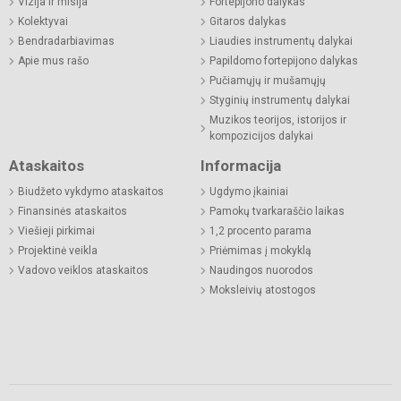
Vizija ir misija
Fortepijono dalykas
Kolektyvai
Gitaros dalykas
Bendradarbiavimas
Liaudies instrumentų dalykai
Apie mus rašo
Papildomo fortepijono dalykas
Pučiamųjų ir mušamųjų
Styginių instrumentų dalykai
Muzikos teorijos, istorijos ir
kompozicijos dalykai
Ataskaitos
Informacija
Biudžeto vykdymo ataskaitos
Ugdymo įkainiai
Finansinės ataskaitos
Pamokų tvarkaraščio laikas
Viešieji pirkimai
1,2 procento parama
Projektinė veikla
Priėmimas į mokyklą
Vadovo veiklos ataskaitos
Naudingos nuorodos
Moksleivių atostogos