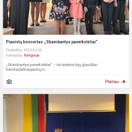
Pianistų koncertas ,,Skambantys paveikslėliai“
Paskelbta: 2023-03-30
Kategorija:
Renginiai
,,Skambantys paveikslėliai“ – tai tęstinis trijų glaudžiai
bendradarbiaujančių m...
Plačiau