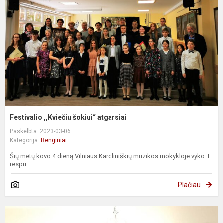
Festivalio ,,Kviečiu šokiui“ atgarsiai
Paskelbta: 2023-03-06
Kategorija:
Renginiai
Šių metų kovo 4 dieną Vilniaus Karoliniškių muzikos mokykloje vyko I
respu...
Plačiau