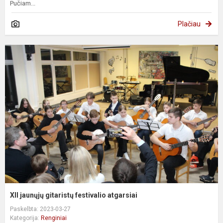
Pučiam...
Plačiau
XII jaunųjų gitaristų festivalio atgarsiai
Paskelbta: 2023-03-27
Kategorija:
Renginiai