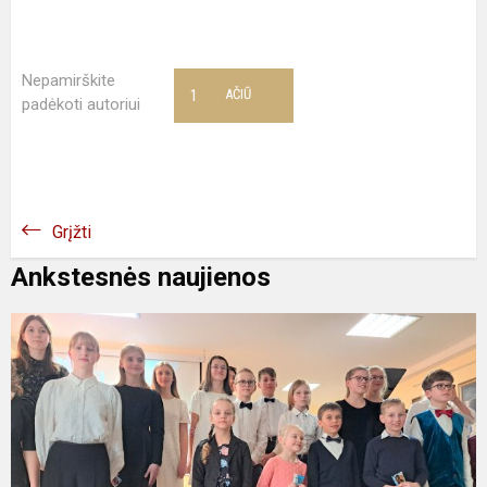
Nepamirškite
1
AČIŪ
padėkoti autoriui
Grįžti
Ankstesnės naujienos