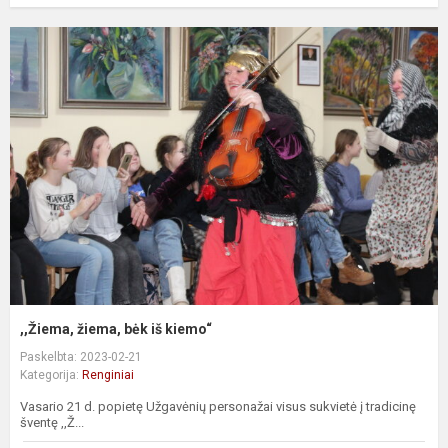
,,Žiema, žiema, bėk iš kiemo“
Paskelbta: 2023-02-21
Kategorija:
Renginiai
Vasario 21 d. popietę Užgavėnių personažai visus sukvietė į tradicinę
šventę ,,Ž...