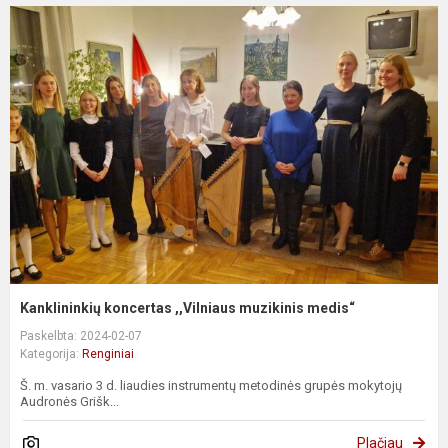
Kanklininkių koncertas ,,Vilniaus muzikinis medis“
Paskelbta: 2024-02-07
Kategorija:
Renginiai
Š. m. vasario 3 d. liaudies instrumentų metodinės grupės mokytojų
Audronės Grišk...
Plačiau