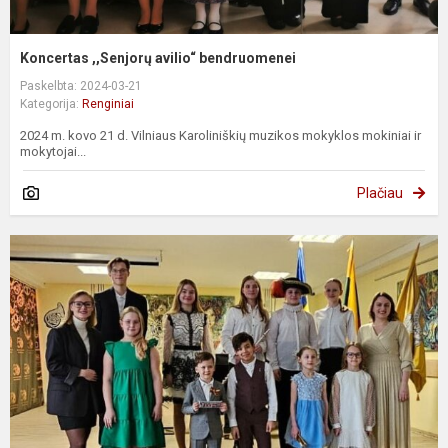
Koncertas ,,Senjorų avilio“ bendruomenei
Paskelbta: 2024-03-21
Kategorija:
Renginiai
2024 m. kovo 21 d. Vilniaus Karoliniškių muzikos mokyklos mokiniai ir
mokytojai...
Plačiau