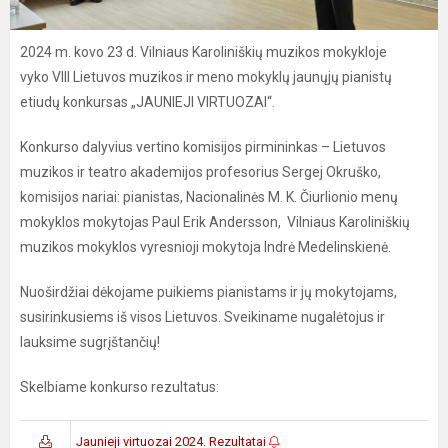
2024 m. kovo 23 d. Vilniaus Karoliniškių muzikos mokykloje
vyko VIII Lietuvos muzikos ir meno mokyklų jaunųjų pianistų
etiudų konkursas „JAUNIEJI VIRTUOZAI“.
Konkurso dalyvius vertino komisijos pirmininkas – Lietuvos
muzikos ir teatro akademijos profesorius Sergej Okruško,
komisijos nariai: pianistas, Nacionalinės M. K. Čiurlionio menų
mokyklos mokytojas Paul Erik Andersson, Vilniaus Karoliniškių
muzikos mokyklos vyresnioji mokytoja Indrė Medelinskienė.
Nuoširdžiai dėkojame puikiems pianistams ir jų mokytojams,
susirinkusiems iš visos Lietuvos. Sveikiname nugalėtojus ir
lauksime sugrįštančių!
Skelbiame konkurso rezultatus:
Jaunieji virtuozai 2024. Rezultatai