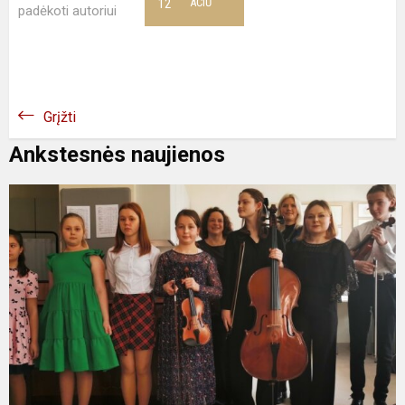
12
AČIŪ
padėkoti autoriui
Grįžti
Ankstesnės naujienos