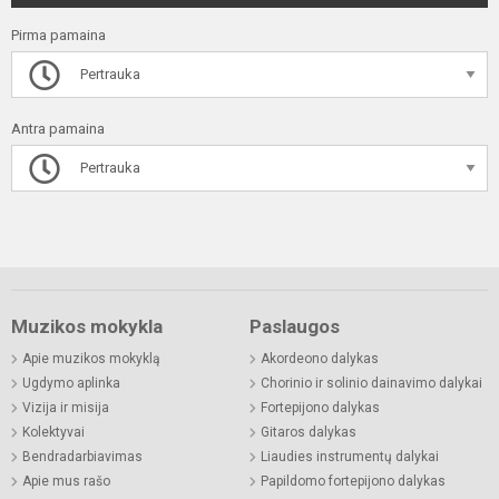
Pirma pamaina
Pertrauka
Antra pamaina
Pertrauka
Muzikos mokykla
Paslaugos
Apie muzikos mokyklą
Akordeono dalykas
Ugdymo aplinka
Chorinio ir solinio dainavimo dalykai
Vizija ir misija
Fortepijono dalykas
Kolektyvai
Gitaros dalykas
Bendradarbiavimas
Liaudies instrumentų dalykai
Apie mus rašo
Papildomo fortepijono dalykas