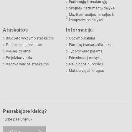
Pučiamųjų ir mušamųjų
Styginių instrumentų dalykai
Muzikos teorijos, istorijos ir
kompozicijos dalykai
Ataskaitos
Informacija
Biudžeto vykdymo ataskaitos
Ugdymo įkainiai
Finansinės ataskaitos
Pamokų tvarkaraščio laikas
Viešieji pirkimai
1,2 procento parama
Projektinė veikla
Priėmimas į mokyklą
Vadovo veiklos ataskaitos
Naudingos nuorodos
Moksleivių atostogos
Pastabėjote klaidų?
Turite pasiūlymų?