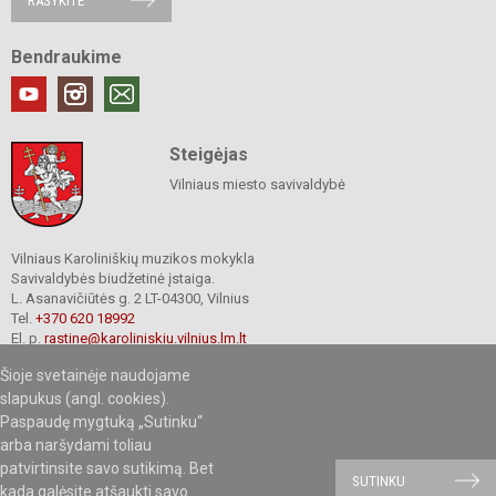
RAŠYKITE
Bendraukime
Steigėjas
Vilniaus miesto savivaldybė
Vilniaus Karoliniškių muzikos mokykla
Savivaldybės biudžetinė įstaiga.
L. Asanavičiūtės g. 2 LT-04300, Vilnius
Tel.
+370 620 18992
El. p.
rastine@karoliniskiu.vilnius.lm.lt
Duomenys kaupiami ir saugomi
Šioje svetainėje naudojame
Juridinių asmenų registre
Įmonės kodas 191662566
slapukus (angl. cookies).
Paspaudę mygtuką „Sutinku“
arba naršydami toliau
patvirtinsite savo sutikimą. Bet
© 2019.Vilniaus Karoliniškių muzikos mokykla. Visos teisės saugomos.
SUTINKU
kada galėsite atšaukti savo
Kopijuoti turinį be raštiško mokyklos sutikimo griežtai draudžiama.