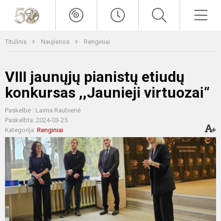
Titulinis
Naujienos
Renginiai
VIII jaunųjų pianistų etiudų
konkursas ,,Jaunieji virtuozai“
Paskelbė : Laima Raubienė
Paskelbta: 2024-03-25
Kategorija:
Renginiai