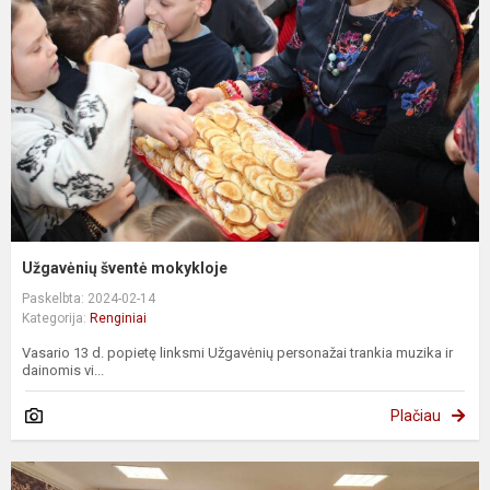
Užgavėnių šventė mokykloje
Paskelbta: 2024-02-14
Kategorija:
Renginiai
Vasario 13 d. popietę linksmi Užgavėnių personažai trankia muzika ir
dainomis vi...
Plačiau