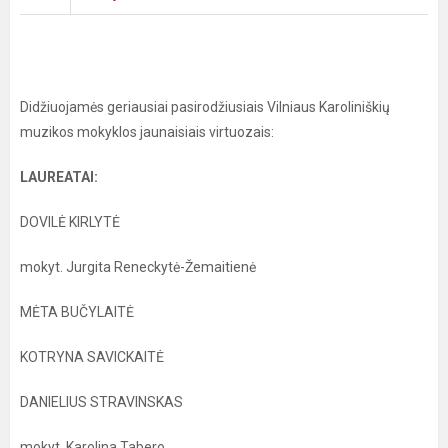
Didžiuojamės geriausiai pasirodžiusiais Vilniaus Karoliniškių
muzikos mokyklos jaunaisiais virtuozais:
LAUREATAI:
DOVILĖ KIRLYTĖ
mokyt. Jurgita Reneckytė-Žemaitienė
MĖTA BUČYLAITĖ
KOTRYNA SAVICKAITĖ
DANIELIUS STRAVINSKAS
mokyt. Karolina Tabero