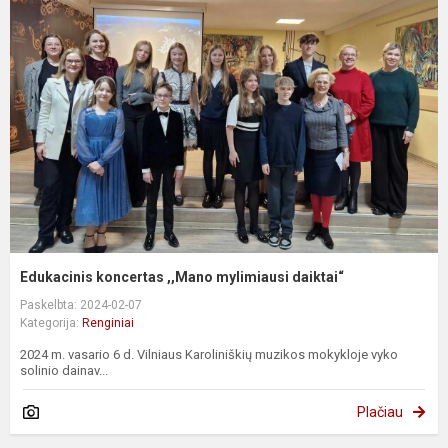
Edukacinis koncertas ,,Mano mylimiausi daiktai“
Paskelbta: 2024-02-07
Kategorija:
Renginiai
2024 m. vasario 6 d. Vilniaus Karoliniškių muzikos mokykloje vyko
solinio dainav...
Plačiau