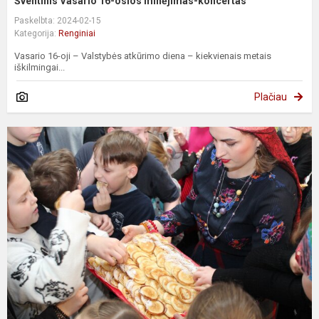
Šventinis Vasario 16-osios minėjimas-koncertas
Paskelbta: 2024-02-15
Kategorija:
Renginiai
Vasario 16-oji – Valstybės atkūrimo diena – kiekvienais metais
iškilmingai...
Plačiau