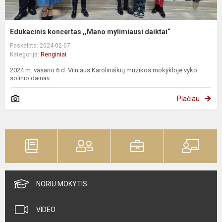
Edukacinis koncertas ,,Mano mylimiausi daiktai“
Paskelbta: 2024-02-07
Kategorija:
Renginiai
2024 m. vasario 6 d. Vilniaus Karoliniškių muzikos mokykloje vyko
solinio dainav...
Plačiau
NORIU MOKYTIS
VIDEO