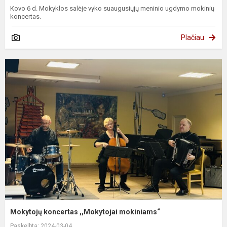
Kovo 6 d. Mokyklos salėje vyko suaugusiųjų meninio ugdymo mokinių
koncertas.
Plačiau
Mokytojų koncertas ,,Mokytojai mokiniams“
Paskelbta: 2024-03-04