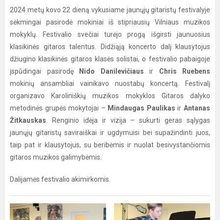
2024 metų kovo 22 dieną vykusiame jaunųjų gitaristų festivalyje
sėkmingai pasirodė mokiniai iš stipriausių Vilniaus muzikos
mokyklų. Festivalio svečiai turėjo progą išgirsti jaunuosius
klasikinės gitaros talentus. Didžiąją koncerto dalį klausytojus
džiugino klasikinės gitaros klasės solistai, o festivalio pabaigoje
įspūdingai pasirodę
Nido Danilevičiaus
ir
Chris Ruebens
mokinių ansambliai vainikavo nuostabų koncertą. Festivalį
organizavo Karoliniškių muzikos mokyklos Gitaros dalyko
metodinės grupės mokytojai –
Mindaugas Paulikas
ir
Antanas
Žitkauskas
. Renginio idėja ir vizija – sukurti geras sąlygas
jaunųjų gitaristų saviraiškai ir ugdymuisi bei supažindinti juos,
taip pat ir klausytojus, su beribėmis ir nuolat besivystančiomis
gitaros muzikos galimybėmis.
Dalijamės festivalio akimirkomis.