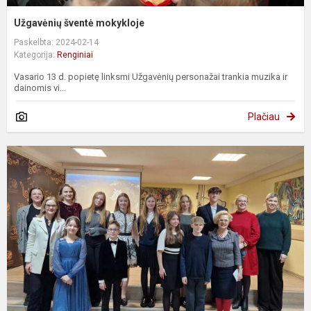
Užgavėnių šventė mokykloje
Paskelbta: 2024-02-14
Kategorija:
Renginiai
Vasario 13 d. popietę linksmi Užgavėnių personažai trankia muzika ir
dainomis vi...
Plačiau