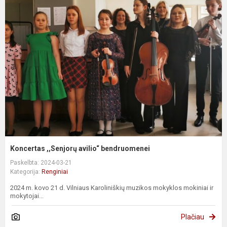
Koncertas ,,Senjorų avilio“ bendruomenei
Paskelbta: 2024-03-21
Kategorija:
Renginiai
2024 m. kovo 21 d. Vilniaus Karoliniškių muzikos mokyklos mokiniai ir
mokytojai...
Plačiau