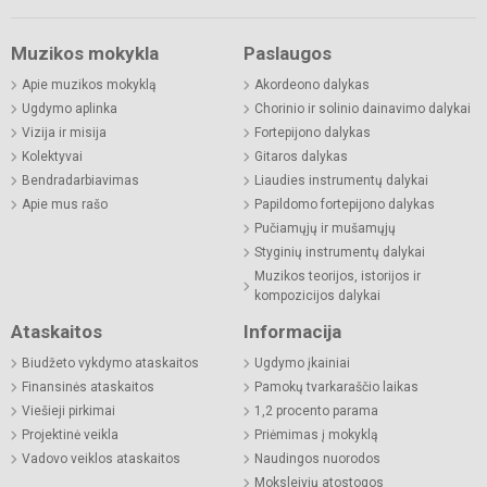
Muzikos mokykla
Paslaugos
Apie muzikos mokyklą
Akordeono dalykas
Ugdymo aplinka
Chorinio ir solinio dainavimo dalykai
Vizija ir misija
Fortepijono dalykas
Kolektyvai
Gitaros dalykas
Bendradarbiavimas
Liaudies instrumentų dalykai
Apie mus rašo
Papildomo fortepijono dalykas
Pučiamųjų ir mušamųjų
Styginių instrumentų dalykai
Muzikos teorijos, istorijos ir
kompozicijos dalykai
Ataskaitos
Informacija
Biudžeto vykdymo ataskaitos
Ugdymo įkainiai
Finansinės ataskaitos
Pamokų tvarkaraščio laikas
Viešieji pirkimai
1,2 procento parama
Projektinė veikla
Priėmimas į mokyklą
Vadovo veiklos ataskaitos
Naudingos nuorodos
Moksleivių atostogos