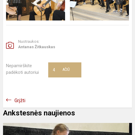
Nuotraukos:
Antanas Žitkauskas
Nepamirškite
4
AČIŪ
padėkoti autoriui
Grįžti
Ankstesnės naujienos