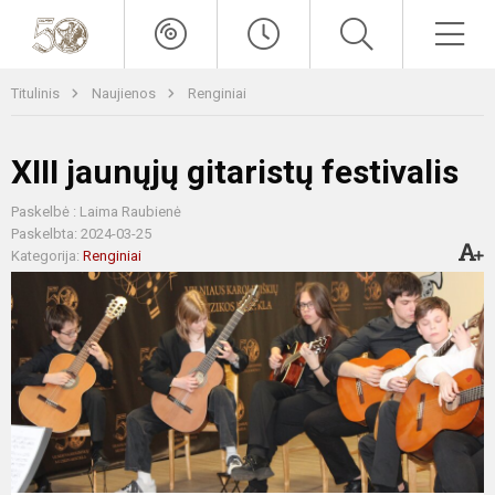
Titulinis
Naujienos
Renginiai
XIII jaunųjų gitaristų festivalis
Paskelbė : Laima Raubienė
Paskelbta: 2024-03-25
Kategorija:
Renginiai