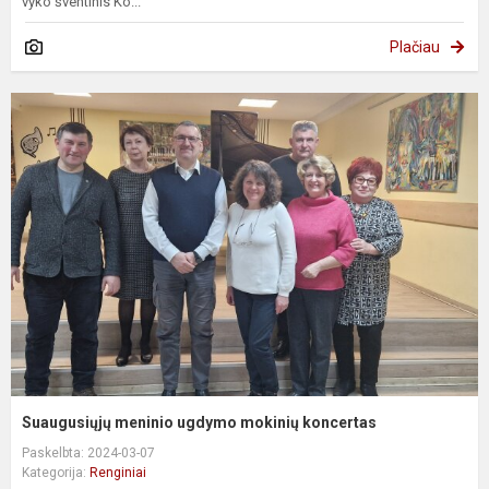
vyko šventinis Ko...
Plačiau
Suaugusiųjų meninio ugdymo mokinių koncertas
Paskelbta: 2024-03-07
Kategorija:
Renginiai