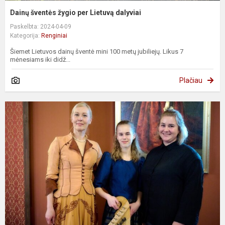
Dainų šventės žygio per Lietuvą dalyviai
Paskelbta: 2024-04-09
Kategorija:
Renginiai
Šiemet Lietuvos dainų šventė mini 100 metų jubiliejų. Likus 7
mėnesiams iki didž...
Plačiau