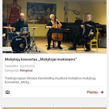
Mokytojų koncertas ,,Mokytojai mokiniams“
Paskelbta: 2024-03-04
Kategorija:
Renginiai
Tradicija tapęs Vilniaus Karoliniškių muzikos mokyklos mokytojų
koncertas ,,Moky...
Plačiau