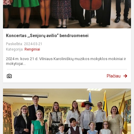
Koncertas ,,Senjorų avilio“ bendruomenei
Paskelbta: 2024-03-21
Kategorija:
Renginiai
2024 m. kovo 21 d. Vilniaus Karoliniškių muzikos mokyklos mokiniai ir
mokytojai...
Plačiau