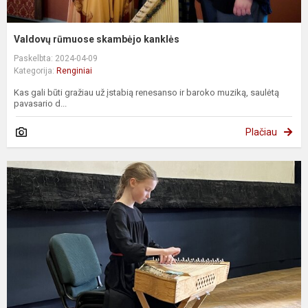
Valdovų rūmuose skambėjo kanklės
Paskelbta: 2024-04-09
Kategorija:
Renginiai
Kas gali būti gražiau už įstabią renesanso ir baroko muziką, saulėtą
pavasario d...
Plačiau