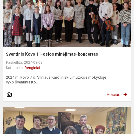
Šventinis Kovo 11-osios minėjimas-koncertas
Paskelbta: 2024-03-08
Kategorija:
Renginiai
2024 m. kovo 7 d. Vilniaus Karoliniškių muzikos mokykloje
vyko šventinis Ko...
Plačiau