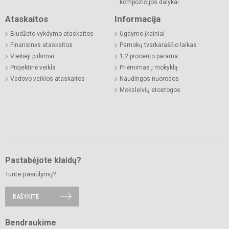
kompozicijos dalykai
Ataskaitos
Informacija
Biudžeto vykdymo ataskaitos
Ugdymo įkainiai
Finansinės ataskaitos
Pamokų tvarkaraščio laikas
Viešieji pirkimai
1,2 procento parama
Projektinė veikla
Priėmimas į mokyklą
Vadovo veiklos ataskaitos
Naudingos nuorodos
Moksleivių atostogos
Pastabėjote klaidų?
Turite pasiūlymų?
RAŠYKITE
Bendraukime