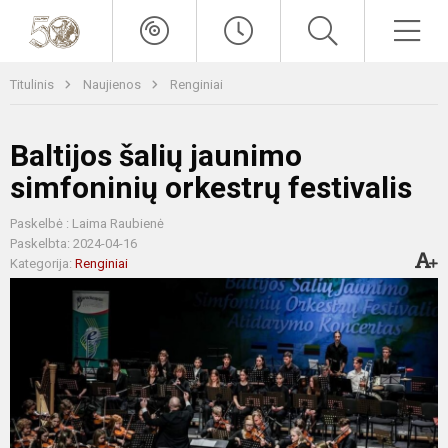
Titulinis
Naujienos
Renginiai
Baltijos šalių jaunimo
simfoninių orkestrų festivalis
Paskelbė : Laima Raubienė
Paskelbta: 2024-04-16
Kategorija:
Renginiai