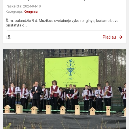
Paskelbta: 2024-04-10
Kategorija:
Renginiai
Š. m. balandžio 9 d. Muzikos svetainėje vyko renginys, kuriame buvo
pristatyta d...
Plačiau