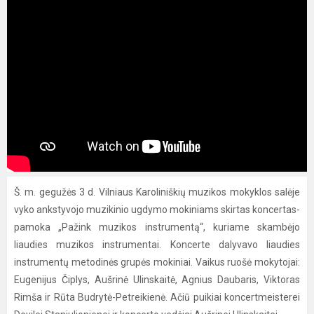
Š. m. gegužės 3 d. Vilniaus Karoliniškių muzikos mokyklos salėje
vyko ankstyvojo muzikinio ugdymo mokiniams skirtas koncertas-
pamoka „Pažink muzikos instrumentą“, kuriame skambėjo
liaudies muzikos instrumentai. Koncerte dalyvavo liaudies
instrumentų metodinės grupės mokiniai. Vaikus ruošė mokytojai:
Eugenijus Čiplys, Aušrinė Ulinskaitė, Agnius Daubaris, Viktoras
Rimša ir Rūta Budrytė-Petreikienė. Ačiū puikiai koncertmeisterei