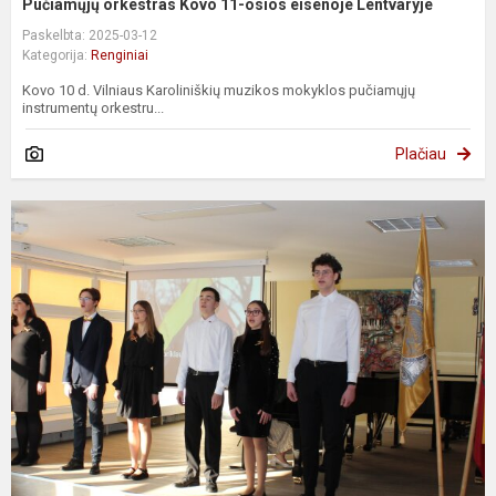
Pučiamųjų orkestras Kovo 11-osios eisenoje Lentvaryje
Paskelbta: 2025-03-12
Kategorija:
Renginiai
Kovo 10 d. Vilniaus Karoliniškių muzikos mokyklos pučiamųjų
instrumentų orkestru...
Plačiau