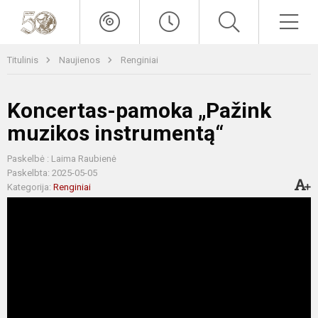
Titulinis
Naujienos
Renginiai
Koncertas-pamoka „Pažink
muzikos instrumentą“
Paskelbė : Laima Raubienė
Paskelbta: 2025-05-05
Kategorija:
Renginiai