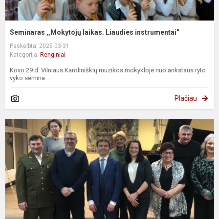
Seminaras ,,Mokytojų laikas. Liaudies instrumentai“
Paskelbta: 2025-03-31
Kategorija:
Renginiai
Kovo 29 d. Vilniaus Karoliniškių muzikos mokykloje nuo ankstaus ryto
vyko semina...
Plačiau