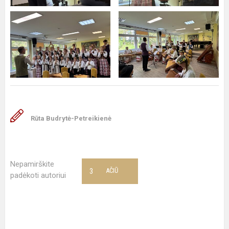
Rūta Budrytė-Petreikienė
Nepamirškite
3
AČIŪ
padėkoti autoriui