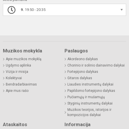
9.
19:50 - 20:35
Muzikos mokykla
Paslaugos
Apie muzikos mokyklą
Akordeono dalykas
Ugdymo aplinka
Chorinio ir solinio dainavimo dalykai
Vizija ir misija
Fortepijono dalykas
Kolektyvai
Gitaros dalykas
Bendradarbiavimas
Liaudies instrumentų dalykai
Apie mus rašo
Papildomo fortepijono dalykas
Pučiamųjų ir mušamųjų
Styginių instrumentų dalykai
Muzikos teorijos, istorijos ir
kompozicijos dalykai
Ataskaitos
Informacija