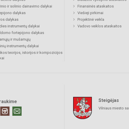
inio ir solinio dainavimo dalykai
Finansinės ataskaitos
epijono dalykas
Viešieji pirkimai
ros dalykas
Projektinė veikla
dies instrumentų dalykai
Vadovo veiklos ataskaitos
ldomo fortepijono dalykas
amųjų ir mušamųjų
inių instrumentų dalykai
kos teorijos, istorijos ir kompozicijos
kai
Steigėjas
raukime
Vilniaus miesto sa