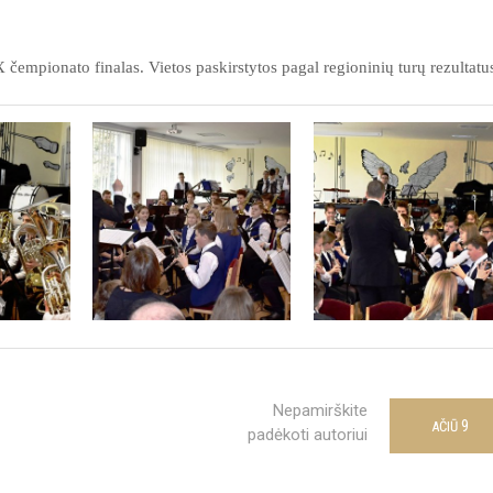
empionato finalas. Vietos paskirstytos pagal regioninių turų rezultatu
Nepamirškite
9
AČIŪ
padėkoti autoriui