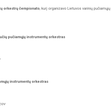
tų orkestrų čempionato
, kurį organizavo Lietuvos varinių pučiamųjų
učių pučiamųjų instrumentų orkestras
v
amųjų instrumentų orkestras
mcov