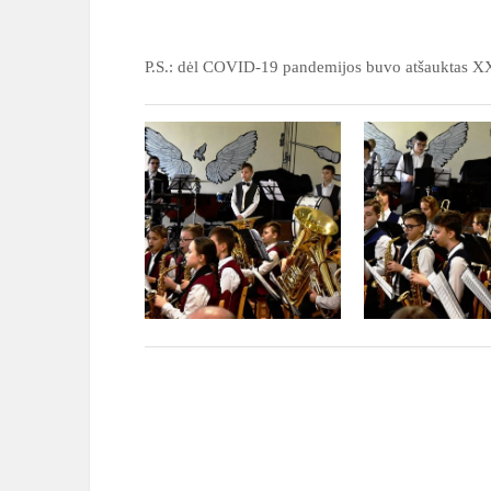
P.S.: dėl COVID-19 pandemijos buvo atšauktas XX č