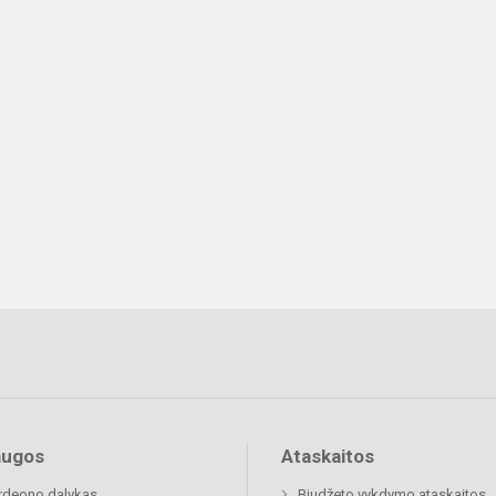
augos
Ataskaitos
rdeono dalykas
Biudžeto vykdymo ataskaitos