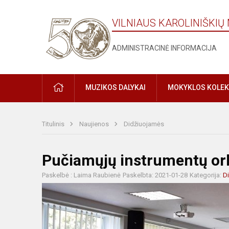
VILNIAUS KAROLINIŠKI
ADMINISTRACINĖ INFORMACIJA
MUZIKOS DALYKAI
MOKYKLOS KOLEK
Titulinis
Naujienos
Didžiuojamės
Pučiamųjų instrumentų ork
Paskelbė : Laima Raubienė
Paskelbta: 2021-01-28
Kategorija:
D