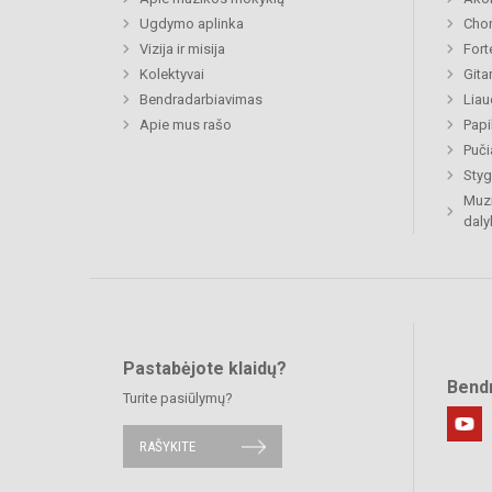
Ugdymo aplinka
Chor
Vizija ir misija
Fort
Kolektyvai
Gita
Bendradarbiavimas
Liau
Apie mus rašo
Papi
Puči
Styg
Muzi
daly
Pastabėjote klaidų?
Bend
Turite pasiūlymų?
RAŠYKITE