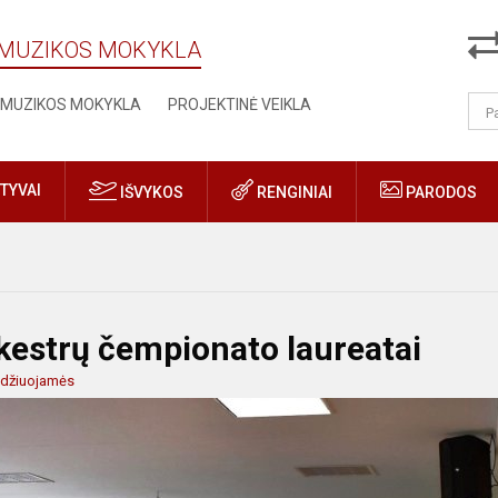
Ų MUZIKOS MOKYKLA
MUZIKOS MOKYKLA
PROJEKTINĖ VEIKLA
TYVAI
IŠVYKOS
RENGINIAI
PARODOS
estrų čempionato laureatai
idžiuojamės