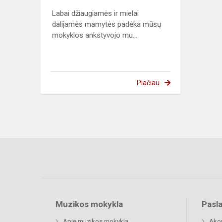
Labai džiaugiamės ir mielai
dalijamės mamytės padėka mūsų
mokyklos ankstyvojo mu...
Plačiau
Muzikos mokykla
Pasl
Apie muzikos mokyklą
Ako