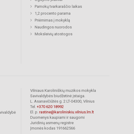
Pamokų tvarkaraščio laikas
1,2 procento parama
Priėmimas į mokyklą
Naudingos nuorodos
Moksleivių atostogos
Vilniaus Karoliniškių muzikos mokykla
Savivaldybės biudžetinė įstaiga.
L. Asanavičiūtės g. 2 LT-04300, Vilnius
Tel.
+370 620 18992
El. p.
rastine@karoliniskiu.vilnius.lm.lt
vivaldybė
Duomenys kaupiami ir saugomi
Juridinių asmenų registre
Įmonės kodas 191662566