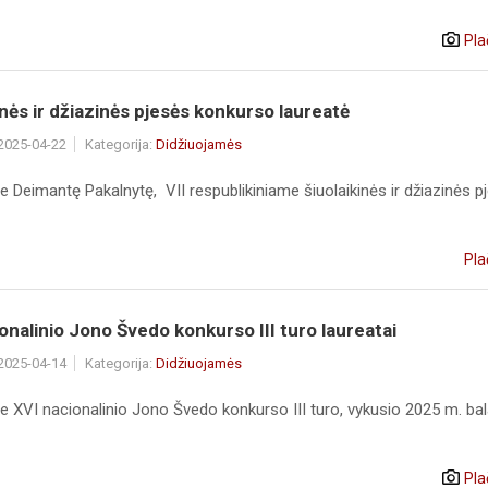
Pla
inės ir džiazinės pjesės konkurso laureatė
 2025-04-22
Kategorija:
Didžiuojamės
 Deimantę Pakalnytę, VII respublikiniame šiuolaikinės ir džiazinės pj
Pla
onalinio Jono Švedo konkurso III turo laureatai
 2025-04-14
Kategorija:
Didžiuojamės
e XVI nacionalinio Jono Švedo konkurso III turo, vykusio 2025 m. ba
Pla