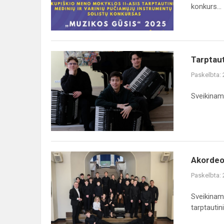
konkurs...
Tarptaut
Paskelbta:
Sveikiname
Akordeon
Paskelbta:
Sveikinam
tarptautin