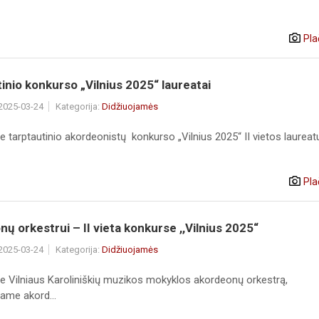
Pla
inio konkurso „Vilnius 2025“ laureatai
 2025-03-24
Kategorija:
Didžiuojamės
 tarptautinio akordeonistų konkurso „Vilnius 2025“ II vietos laureatus
Pla
ų orkestrui – II vieta konkurse ,,Vilnius 2025“
 2025-03-24
Kategorija:
Didžiuojamės
e Vilniaus Karoliniškių muzikos mokyklos akordeonų orkestrą,
iame akord...