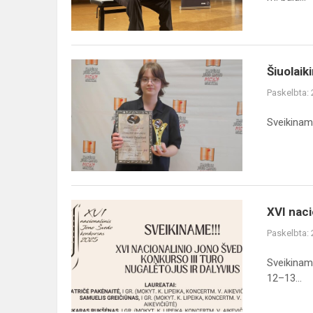
Šiuolaik
Paskelbta:
Sveikiname
XVI naci
Paskelbta:
Sveikinam
12–13...