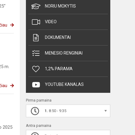
025“
NORIU MOKYTIS
VIDEO
čiau
DOKUMENTAI
MĖNESIO RENGINIAI
25 m.
1,2% PARAMA
YOUTUBE KANALAS
čiau
Pirma pamaina
1.
8:50 - 9:35
Antra pamaina
io 2025