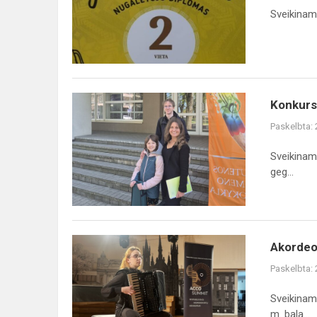
Sveikiname
Konkurso
Paskelbta:
Sveikiname
geg...
Akordeo
Paskelbta:
Sveikinam
m. bala...