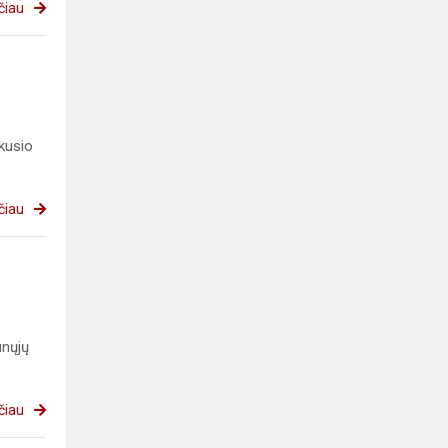
čiau
kusio
čiau
unųjų
čiau