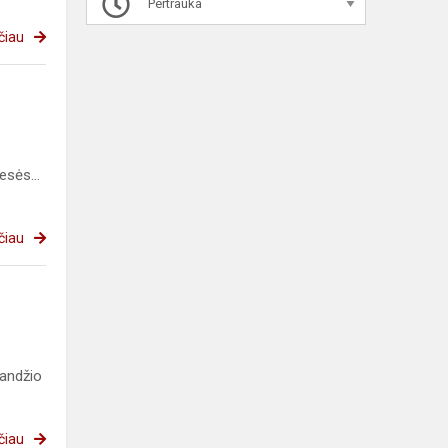
Pertrauka
čiau
esės...
čiau
landžio
čiau