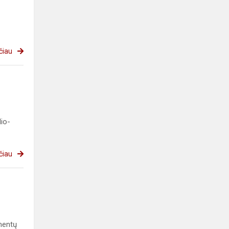
čiau
lio-
čiau
mentų