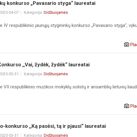
kų konkurso „Pavasario styga“ laureatai
 2025-04-07
Kategorija:
Didžiuojamės
 IV respublikinio jaunųjų stygininkų konkurso „Pavasario styga“, vyk
Pla
Konkurso ,,Vai, žydėk, žydėk“ laureatai
 2025-03-31
Kategorija:
Didžiuojamės
 VII respublikinio muzikos mokyklų solistų ir ansamblių lietuvių liaud
Pla
io-konkurso ,,Ką pasėsi, tą ir pjausi“ laureatai
 2025-03-31
Kategorija:
Didžiuojamės