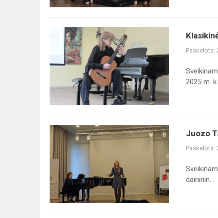
Klasiki
Paskelbta:
Sveikinam
2025 m. k..
Juozo Ta
Paskelbta:
Sveikinam
daininin...