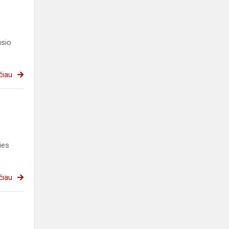
usio
čiau
ies
čiau