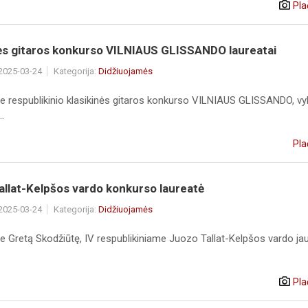
Pla
nės gitaros konkurso VILNIAUS GLISSANDO laureatai
 2025-03-24
Kategorija:
Didžiuojamės
e respublikinio klasikinės gitaros konkurso VILNIAUS GLISSANDO, vy
.
Pla
llat-Kelpšos vardo konkurso laureatė
 2025-03-24
Kategorija:
Didžiuojamės
e Gretą Skodžiūtę, IV respublikiniame Juozo Tallat-Kelpšos vardo ja
Pla