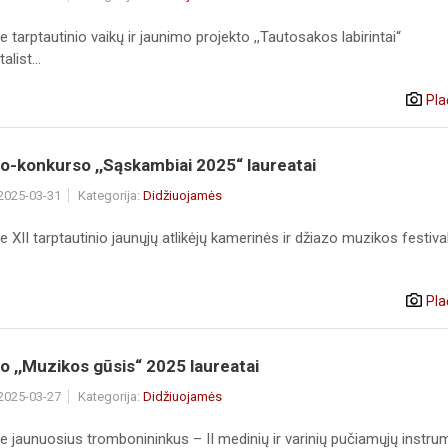
 tarptautinio vaikų ir jaunimo projekto ,,Tautosakos labirintai“
list...
Pla
io-konkurso ,,Sąskambiai 2025“ laureatai
 2025-03-31
Kategorija:
Didžiuojamės
 XII tarptautinio jaunųjų atlikėjų kamerinės ir džiazo muzikos festiva
Pla
 ,,Muzikos gūsis“ 2025 laureatai
 2025-03-27
Kategorija:
Didžiuojamės
e jaunuosius trombonininkus – II medinių ir varinių pučiamųjų instru