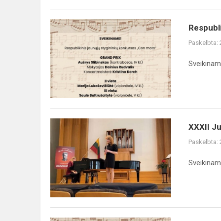
Respubli
Paskelbta:
Sveikiname
XXXII Ju
Paskelbta:
Sveikiname