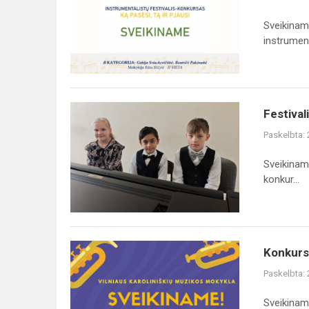
Sveikiname
instrumenta
Festival
Paskelbta:
Sveikiname
konkur...
Konkurso
Paskelbta:
Sveikinam