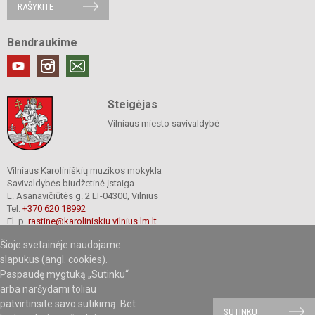
RAŠYKITE
Bendraukime
Steigėjas
Vilniaus miesto savivaldybė
Vilniaus Karoliniškių muzikos mokykla
Savivaldybės biudžetinė įstaiga.
L. Asanavičiūtės g. 2 LT-04300, Vilnius
Tel.
+370 620 18992
El. p.
rastine@karoliniskiu.vilnius.lm.lt
Duomenys kaupiami ir saugomi
Šioje svetainėje naudojame
Juridinių asmenų registre
Įmonės kodas 191662566
slapukus (angl. cookies).
Paspaudę mygtuką „Sutinku“
arba naršydami toliau
patvirtinsite savo sutikimą. Bet
© 2019.Vilniaus Karoliniškių muzikos mokykla. Visos teisės saugomos.
SUTINKU