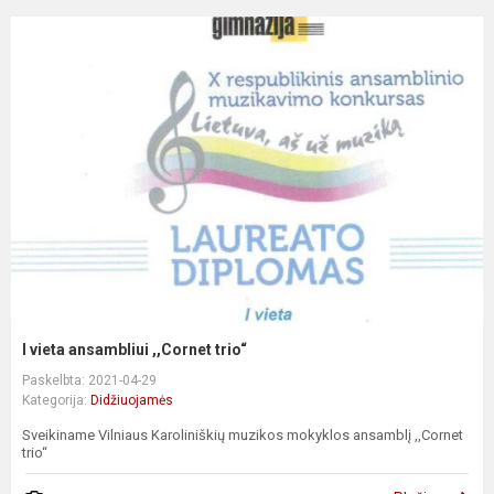
I vieta ansambliui ,,Cornet trio“
Paskelbta: 2021-04-29
Kategorija:
Didžiuojamės
Sveikiname Vilniaus Karoliniškių muzikos mokyklos ansamblį ,,Cornet
trio“