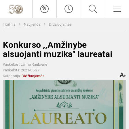
Titulinis
Naujienos
Didžiuojamės
Konkurso ,,Amžinybe
alsuojanti muzika" laureatai
Paskelbė : Laima Raubienė
Paskelbta: 2021-05-27
Kategorija:
Didžiuojamės