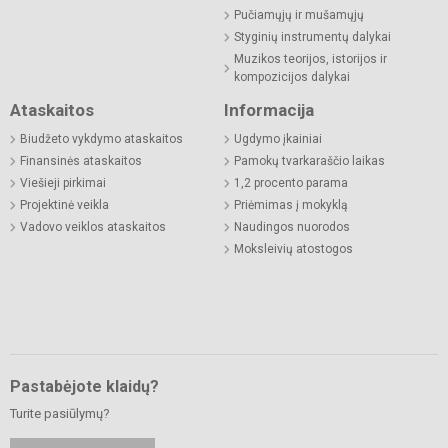
Pučiamųjų ir mušamųjų
Styginių instrumentų dalykai
Muzikos teorijos, istorijos ir
kompozicijos dalykai
Ataskaitos
Informacija
Biudžeto vykdymo ataskaitos
Ugdymo įkainiai
Finansinės ataskaitos
Pamokų tvarkaraščio laikas
Viešieji pirkimai
1,2 procento parama
Projektinė veikla
Priėmimas į mokyklą
Vadovo veiklos ataskaitos
Naudingos nuorodos
Moksleivių atostogos
Pastabėjote klaidų?
Turite pasiūlymų?