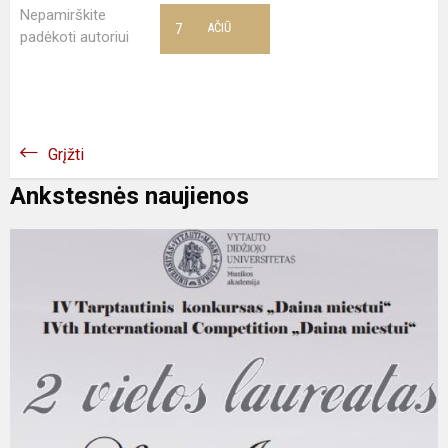
Nepamirškite
7
AČIŪ
padėkoti autoriui
Grįžti
Ankstesnės naujienos