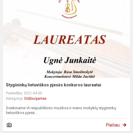
Stygininkų lietuviškos pjesės konkurso laureatai
Paskelbta: 2021-04-30
Kategorija:
Didžiuojamės
Sveikiname VI respublikinio muzikos ir meno mokyklų stygininkų
lietuviškos pjesė...
Plačiau