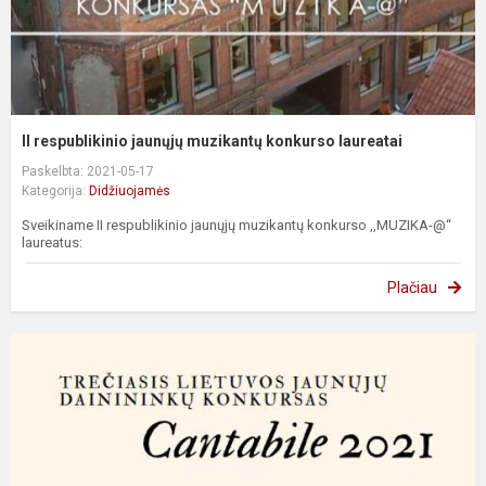
II respublikinio jaunųjų muzikantų konkurso laureatai
Paskelbta: 2021-05-17
Kategorija:
Didžiuojamės
Sveikiname II respublikinio jaunųjų muzikantų konkurso ,,MUZIKA-@“
laureatus:
Plačiau