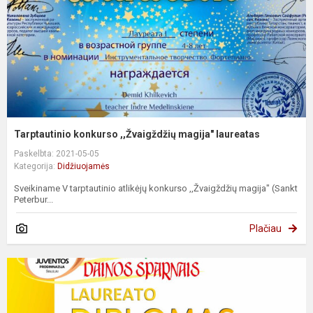
Tarptautinio konkurso ,,Žvaigždžių magija" laureatas
Paskelbta: 2021-05-05
Kategorija:
Didžiuojamės
Sveikiname V tarptautinio atlikėjų konkurso ,,Žvaigždžių magija" (Sankt
Peterbur...
Plačiau