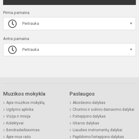
Pirma pamaina
Pertrauka
Antra pamaina
Pertrauka
Muzikos mokykla
Paslaugos
Apie muzikos mokyklą
Akordeono dalykas
Ugdymo aplinka
Chorinio ir solinio dainavimo dalykai
Vizija ir misija
Fortepijono dalykas
Kolektyvai
Gitaros dalykas
Bendradarbiavimas
Liaudies instrumentų dalykai
Apie mus rašo
Papildomo fortepijono dalykas