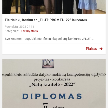
Fleitininkų konkurso „FLUT’PROMTU-22” laureatės
Paskelbta: 2022-04-11
Kategorija:
Didžiuojamės
Sveikiname I respublikinio fleitininkų solistų konkurso „FLUT’...
Plačiau