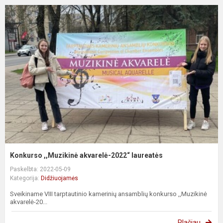
Konkurso ,,Muzikinė akvarelė-2022“ laureatės
Paskelbta: 2022-05-09
Kategorija:
Didžiuojamės
Sveikiname VIII tarptautinio kamerinių ansamblių konkurso ,,Muzikinė
akvarelė-20...
Plačiau