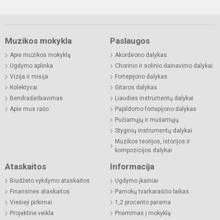
Muzikos mokykla
Paslaugos
Apie muzikos mokyklą
Akordeono dalykas
Ugdymo aplinka
Chorinio ir solinio dainavimo dalykai
Vizija ir misija
Fortepijono dalykas
Kolektyvai
Gitaros dalykas
Bendradarbiavimas
Liaudies instrumentų dalykai
Apie mus rašo
Papildomo fortepijono dalykas
Pučiamųjų ir mušamųjų
Styginių instrumentų dalykai
Muzikos teorijos, istorijos ir
kompozicijos dalykai
Ataskaitos
Informacija
Biudžeto vykdymo ataskaitos
Ugdymo įkainiai
Finansinės ataskaitos
Pamokų tvarkaraščio laikas
Viešieji pirkimai
1,2 procento parama
Projektinė veikla
Priėmimas į mokyklą