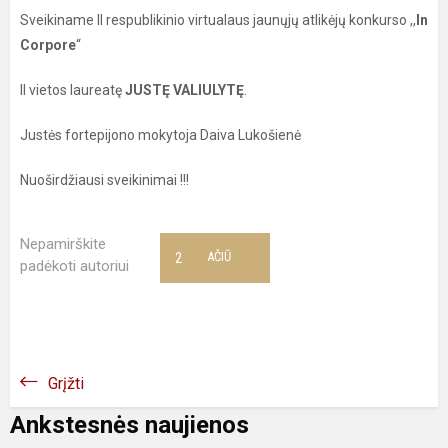
Sveikiname II respublikinio virtualaus jaunųjų atlikėjų konkurso ,,
In
Corpore
“
II vietos laureatę
JUSTĘ VALIULYTĘ
.
Justės fortepijono mokytoja Daiva Lukošienė
Nuoširdžiausi sveikinimai !!!
Nepamirškite
2
AČIŪ
padėkoti autoriui
Grįžti
Ankstesnės naujienos