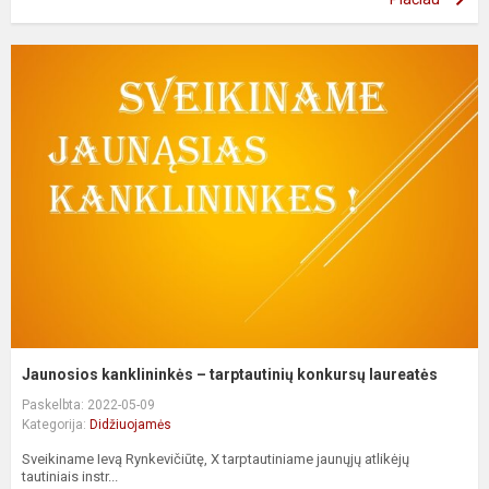
Jaunosios kanklininkės – tarptautinių konkursų laureatės
Paskelbta: 2022-05-09
Kategorija:
Didžiuojamės
Sveikiname Ievą Rynkevičiūtę, X tarptautiniame jaunųjų atlikėjų
tautiniais instr...