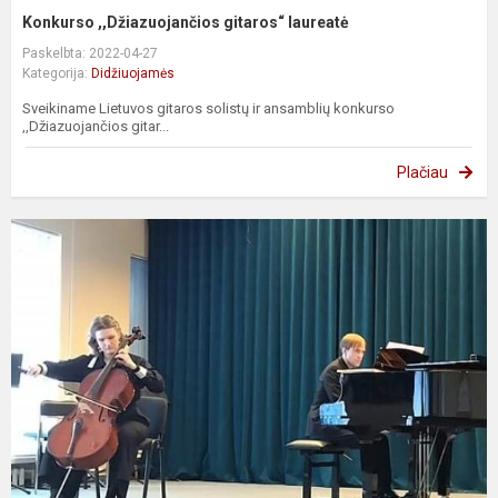
Konkurso ,,Džiazuojančios gitaros“ laureatė
Paskelbta: 2022-04-27
Kategorija:
Didžiuojamės
Sveikiname Lietuvos gitaros solistų ir ansamblių konkurso
,,Džiazuojančios gitar...
Plačiau