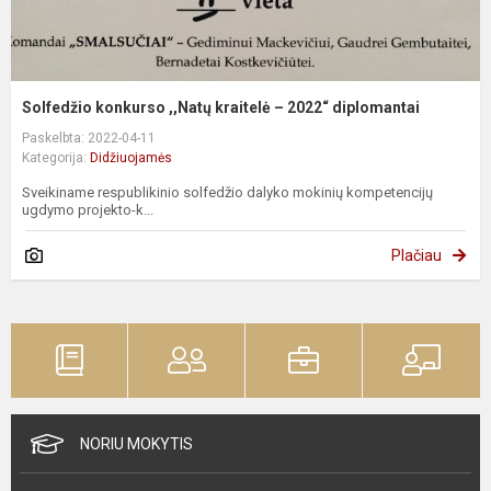
Solfedžio konkurso ,,Natų kraitelė – 2022“ diplomantai
Paskelbta: 2022-04-11
Kategorija:
Didžiuojamės
Sveikiname respublikinio solfedžio dalyko mokinių kompetencijų
ugdymo projekto-k...
Plačiau
NORIU MOKYTIS