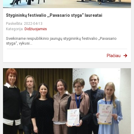
Stygininkų festivalio ,,Pavasario styga“ laureatai
Paskelbta: 2022-04-13
Kategorija:
Didžiuojamės
Sveikiname respublikinio jaunųjų stygininkų festivalio „Pavasario
styga“, vykusi...
Plačiau