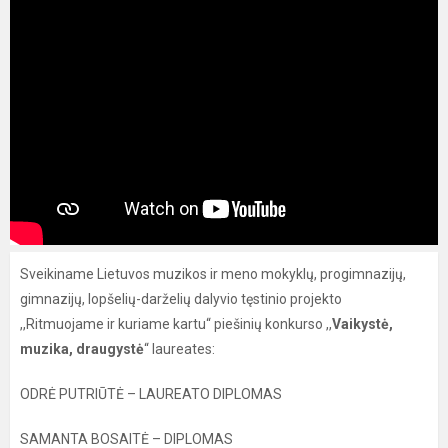
Sveikiname Lietuvos muzikos ir meno mokyklų, progimnazijų,
gimnazijų, lopšelių-darželių dalyvio tęstinio projekto
,,Ritmuojame ir kuriame kartu“ piešinių konkurso ,,
Vaikystė,
muzika, draugystė
“ laureates:
ODRĖ PUTRIŪTĖ – LAUREATO DIPLOMAS
SAMANTA BOSAITĖ – DIPLOMAS