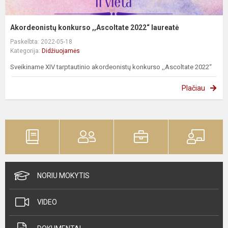
Akordeonistų konkurso ,,Ascoltate 2022“ laureatė
Paskelbta: 2022-05-18
Kategorija:
Didžiuojamės
Sveikiname XIV tarptautinio akordeonistų konkurso ,,Ascoltate 2022“
Plačiau
NORIU MOKYTIS
VIDEO