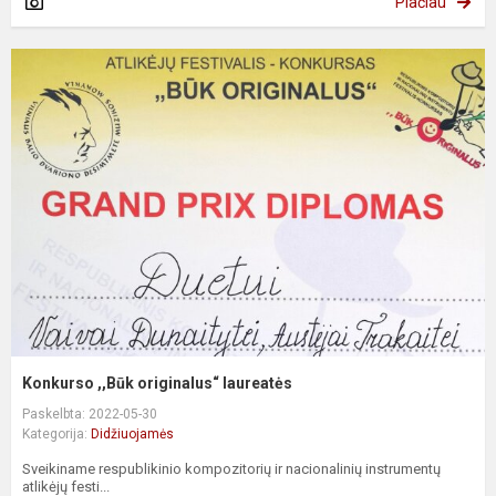
Plačiau
Konkurso ,,Būk originalus“ laureatės
Paskelbta: 2022-05-30
Kategorija:
Didžiuojamės
Sveikiname respublikinio kompozitorių ir nacionalinių instrumentų
atlikėjų festi...