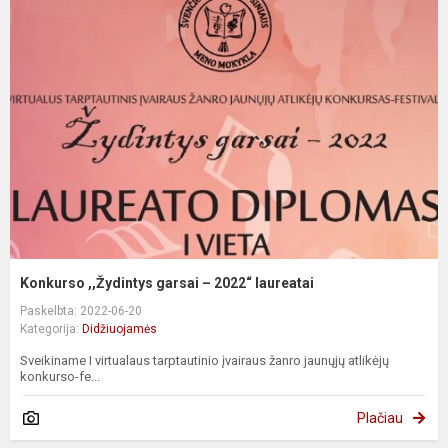
Konkurso ,,Žydintys garsai – 2022“ laureatai
Paskelbta: 2022-06-20
Kategorija:
Didžiuojamės
Sveikiname I virtualaus tarptautinio įvairaus žanro jaunųjų atlikėjų
konkurso-fe...
Plačiau