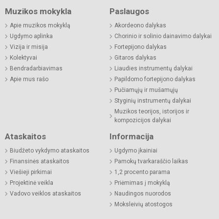
Muzikos mokykla
Paslaugos
Apie muzikos mokyklą
Akordeono dalykas
Ugdymo aplinka
Chorinio ir solinio dainavimo dalykai
Vizija ir misija
Fortepijono dalykas
Kolektyvai
Gitaros dalykas
Bendradarbiavimas
Liaudies instrumentų dalykai
Apie mus rašo
Papildomo fortepijono dalykas
Pučiamųjų ir mušamųjų
Styginių instrumentų dalykai
Muzikos teorijos, istorijos ir
kompozicijos dalykai
Ataskaitos
Informacija
Biudžeto vykdymo ataskaitos
Ugdymo įkainiai
Finansinės ataskaitos
Pamokų tvarkaraščio laikas
Viešieji pirkimai
1,2 procento parama
Projektinė veikla
Priėmimas į mokyklą
Vadovo veiklos ataskaitos
Naudingos nuorodos
Moksleivių atostogos