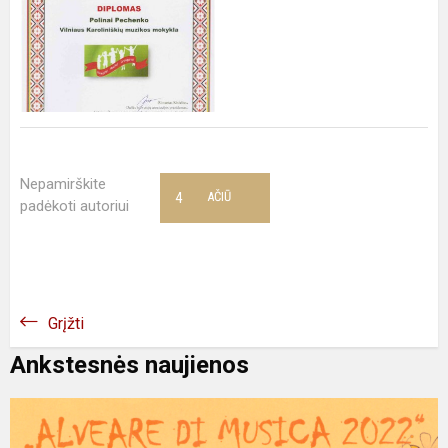
Nepamirškite
4
AČIŪ
padėkoti autoriui
Grįžti
Ankstesnės naujienos