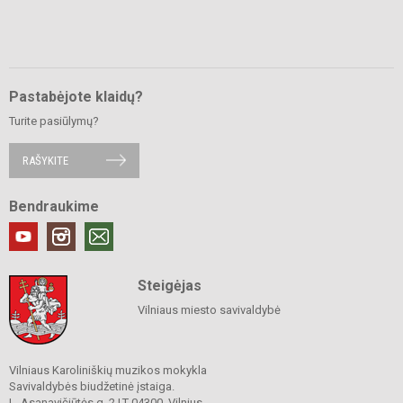
Pastabėjote klaidų?
Turite pasiūlymų?
RAŠYKITE
Bendraukime
Steigėjas
Vilniaus miesto savivaldybė
Vilniaus Karoliniškių muzikos mokykla
Savivaldybės biudžetinė įstaiga.
L. Asanavičiūtės g. 2 LT-04300, Vilnius