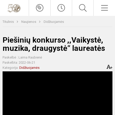
Titulinis
Naujienos
Didžiuojamės
Piešinių konkurso ,,Vaikystė,
muzika, draugystė“ laureatės
Paskelbė : Laima Raubienė
Paskelbta: 2022-06-21
Kategorija:
Didžiuojamės