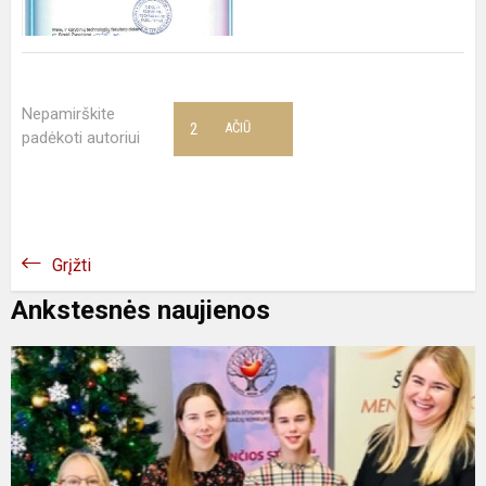
Nepamirškite
2
AČIŪ
padėkoti autoriui
Grįžti
Ankstesnės naujienos