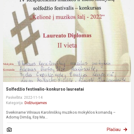
Solfedžio festivalio-konkurso laureatai
Paskelbta: 2022-11-14
Kategorija:
Didžiuojamės
Sveikiname Vilniaus Karoliniškių muzikos mokyklos komandą –
Adomą Dimšą, Ilzę Ma...
Plačiau