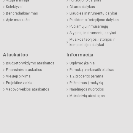
Vizija ir misija
Fortepijono dalykas
Kolektyvai
Gitaros dalykas
Bendradarbiavimas
Liaudies instrumentų dalykai
Apie mus rašo
Papildomo fortepijono dalykas
Pučiamųjų ir mušamųjų
Styginių instrumentų dalykai
Muzikos teorijos, istorijos ir
kompozicijos dalykai
Ataskaitos
Informacija
Biudžeto vykdymo ataskaitos
Ugdymo įkainiai
Finansinės ataskaitos
Pamokų tvarkaraščio laikas
Viešieji pirkimai
1,2 procento parama
Projektinė veikla
Priėmimas į mokyklą
Vadovo veiklos ataskaitos
Naudingos nuorodos
Moksleivių atostogos