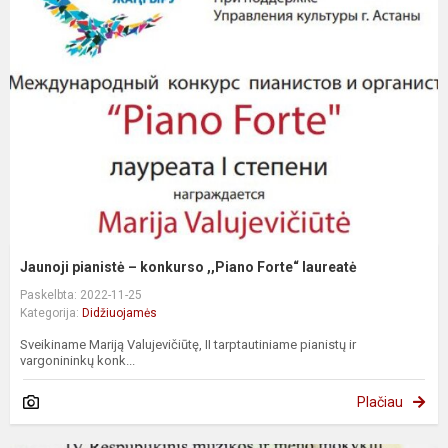
Jaunoji pianistė – konkurso ,,Piano Forte“ laureatė
Paskelbta: 2022-11-25
Kategorija:
Didžiuojamės
Sveikiname Mariją Valujevičiūtę, II tarptautiniame pianistų ir
vargonininkų konk...
Plačiau