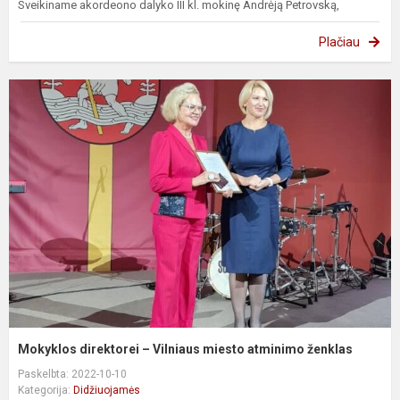
Sveikiname akordeono dalyko III kl. mokinę Andrėją Petrovską,
Plačiau
Mokyklos direktorei – Vilniaus miesto atminimo ženklas
Paskelbta: 2022-10-10
Kategorija:
Didžiuojamės