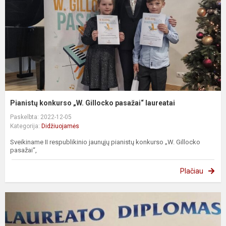
Pianistų konkurso „W. Gillocko pasažai“ laureatai
Paskelbta: 2022-12-05
Kategorija:
Didžiuojamės
Sveikiname II respublikinio jaunųjų pianistų konkurso „W. Gillocko
pasažai“,
Plačiau