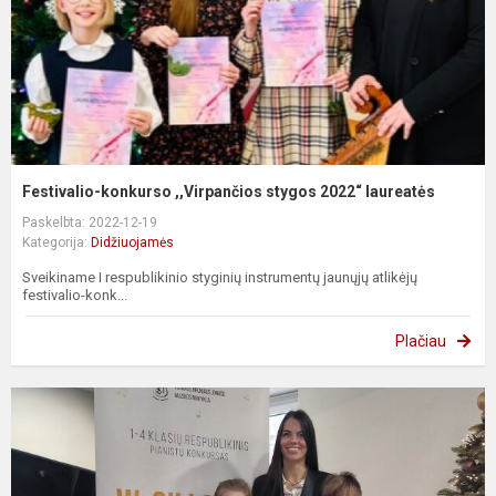
Festivalio-konkurso ,,Virpančios stygos 2022“ laureatės
Paskelbta: 2022-12-19
Kategorija:
Didžiuojamės
Sveikiname I respublikinio styginių instrumentų jaunųjų atlikėjų
festivalio-konk...
Plačiau