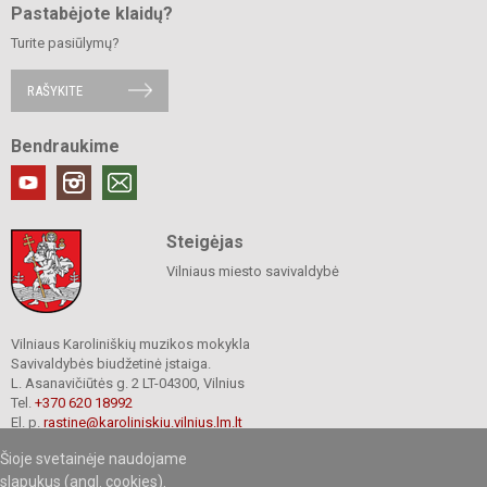
Pastabėjote klaidų?
Turite pasiūlymų?
RAŠYKITE
Bendraukime
Steigėjas
Vilniaus miesto savivaldybė
Vilniaus Karoliniškių muzikos mokykla
Savivaldybės biudžetinė įstaiga.
L. Asanavičiūtės g. 2 LT-04300, Vilnius
Tel.
+370 620 18992
El. p.
rastine@karoliniskiu.vilnius.lm.lt
Duomenys kaupiami ir saugomi
Šioje svetainėje naudojame
Juridinių asmenų registre
Įmonės kodas 191662566
slapukus (angl. cookies).