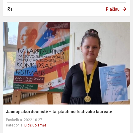
Plačiau
Jaunoji akordeonistė – tarptautinio festivalio laureatė
Paskelbta: 2022-10-27
Kategorija:
Didžiuojamės