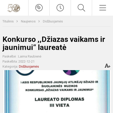
Titulinis
Naujienos
Didžiuojamės
Konkurso ,,Džiazas vaikams ir
jaunimui“ laureatė
Paskelbė : Laima Raubienė
Paskelbta: 2022-12-21
Kategorija:
Didžiuojamės