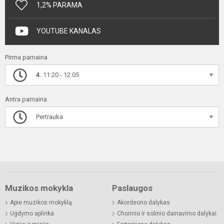
1,2% PARAMA
YOUTUBE KANALAS
Pirma pamaina
4.
11:20 - 12.05
Antra pamaina
Pertrauka
Muzikos mokykla
Paslaugos
Apie muzikos mokyklą
Akordeono dalykas
Ugdymo aplinka
Chorinio ir solinio dainavimo dalykai