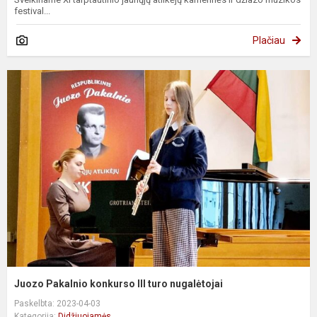
festival...
Plačiau
Juozo Pakalnio konkurso III turo nugalėtojai
Paskelbta: 2023-04-03
Kategorija:
Didžiuojamės