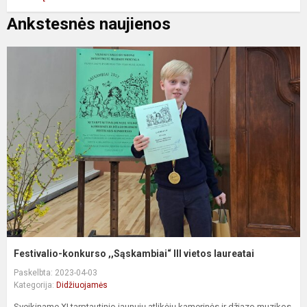
Ankstesnės naujienos
Festivalio-konkurso ,,Sąskambiai“ III vietos laureatai
Paskelbta: 2023-04-03
Kategorija:
Didžiuojamės
Sveikiname XI tarptautinio jaunųjų atlikėjų kamerinės ir džiazo muzikos