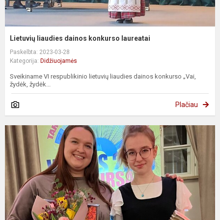
Lietuvių liaudies dainos konkurso laureatai
Paskelbta: 2023-03-28
Kategorija:
Didžiuojamės
Sveikiname VI respublikinio lietuvių liaudies dainos konkurso „Vai,
žydėk, žydėk...
Plačiau