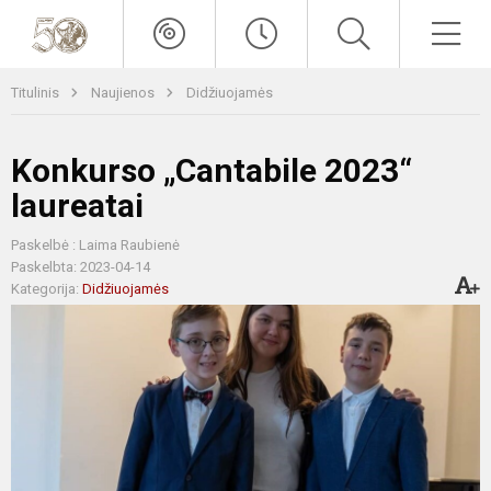
Titulinis
Naujienos
Didžiuojamės
Konkurso „Cantabile 2023“
laureatai
Paskelbė : Laima Raubienė
Paskelbta: 2023-04-14
Kategorija:
Didžiuojamės