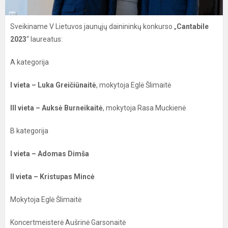
Sveikiname V Lietuvos jaunųjų dainininkų konkurso „
Cantabile
2023
“ laureatus:
A kategorija
I vieta – Luka Greičiūnaitė
, mokytoja Eglė Šlimaitė
III vieta – Auksė Burneikaitė
, mokytoja Rasa Muckienė
B kategorija
I vieta – Adomas Dimša
II vieta – Kristupas Mincė
Mokytoja Eglė Šlimaitė
Koncertmeisterė Aušrinė Garsonaitė