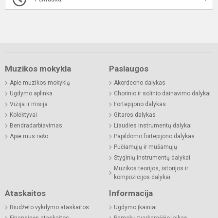
Muzikos mokykla
Paslaugos
Apie muzikos mokyklą
Akordeono dalykas
Ugdymo aplinka
Chorinio ir solinio dainavimo dalykai
Vizija ir misija
Fortepijono dalykas
Kolektyvai
Gitaros dalykas
Bendradarbiavimas
Liaudies instrumentų dalykai
Apie mus rašo
Papildomo fortepijono dalykas
Pučiamųjų ir mušamųjų
Styginių instrumentų dalykai
Muzikos teorijos, istorijos ir
kompozicijos dalykai
Ataskaitos
Informacija
Biudžeto vykdymo ataskaitos
Ugdymo įkainiai
Finansinės ataskaitos
Pamokų tvarkaraščio laikas