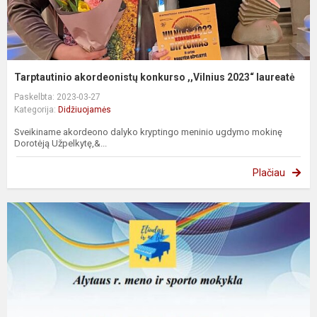
Tarptautinio akordeonistų konkurso ,,Vilnius 2023“ laureatė
Paskelbta: 2023-03-27
Kategorija:
Didžiuojamės
Sveikiname akordeono dalyko kryptingo meninio ugdymo mokinę
Dorotėją Užpelkytę,&...
Plačiau