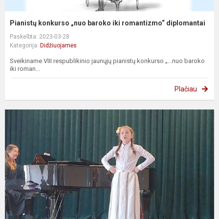
Pianistų konkurso „nuo baroko iki romantizmo“ diplomantai
Paskelbta: 2023-03-28
Kategorija:
Didžiuojamės
Sveikiname VIII respublikinio jaunųjų pianistų konkurso „...nuo baroko
iki roman...
Plačiau