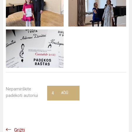
Nepamirškite
4
AČIŪ
padėkoti autoriui
Grįžti