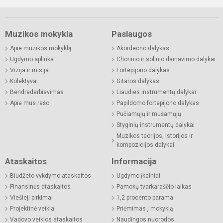
Muzikos mokykla
Paslaugos
Apie muzikos mokyklą
Akordeono dalykas
Ugdymo aplinka
Chorinio ir solinio dainavimo dalykai
Vizija ir misija
Fortepijono dalykas
Kolektyvai
Gitaros dalykas
Bendradarbiavimas
Liaudies instrumentų dalykai
Apie mus rašo
Papildomo fortepijono dalykas
Pučiamųjų ir mušamųjų
Styginių instrumentų dalykai
Muzikos teorijos, istorijos ir
kompozicijos dalykai
Ataskaitos
Informacija
Biudžeto vykdymo ataskaitos
Ugdymo įkainiai
Finansinės ataskaitos
Pamokų tvarkaraščio laikas
Viešieji pirkimai
1,2 procento parama
Projektinė veikla
Priėmimas į mokyklą
Vadovo veiklos ataskaitos
Naudingos nuorodos