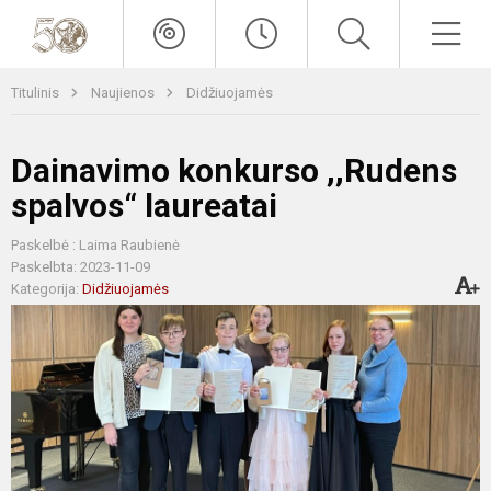
Titulinis
Naujienos
Didžiuojamės
Dainavimo konkurso ,,Rudens
spalvos“ laureatai
Paskelbė : Laima Raubienė
Paskelbta: 2023-11-09
Kategorija:
Didžiuojamės