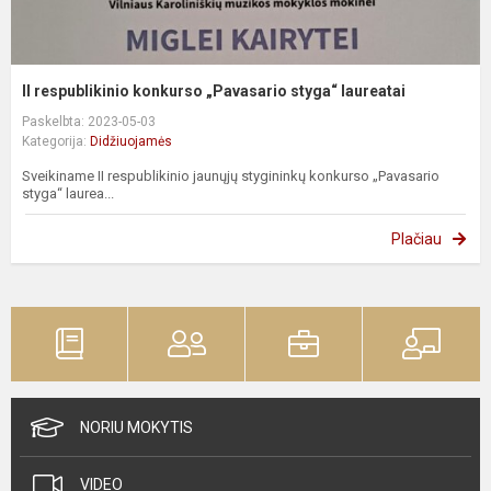
II respublikinio konkurso „Pavasario styga“ laureatai
Paskelbta: 2023-05-03
Kategorija:
Didžiuojamės
Sveikiname II respublikinio jaunųjų stygininkų konkurso „Pavasario
styga“ laurea...
Plačiau
NORIU MOKYTIS
VIDEO