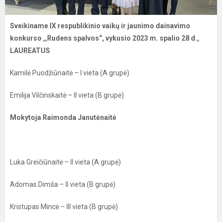
Sveikiname IX respublikinio vaikų ir jaunimo dainavimo
konkurso ,,Rudens spalvos“, vykusio 2023 m. spalio 28 d.,
LAUREATUS
Kamilė Puodžiūnaitė – I vieta (A grupė)
Emilija Vilčinskaitė – II vieta (B grupė)
Mokytoja Raimonda Janutėnaitė
Luka Greičiūnaitė – II vieta (A grupė)
Adomas Dimša – II vieta (B grupė)
Kristupas Mincė – III vieta (B grupė)