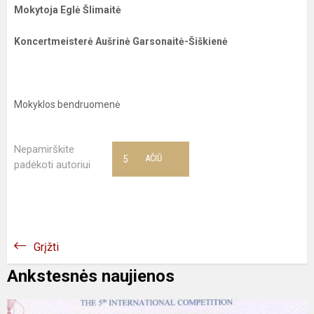
Mokytoja Eglė Šlimaitė
Koncertmeisterė Aušrinė Garsonaitė-Šiškienė
Mokyklos bendruomenė
Nepamirškite
5
AČIŪ
padėkoti autoriui
Grįžti
Ankstesnės naujienos