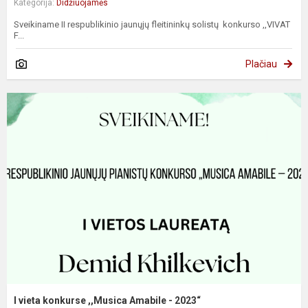
Kategorija:
Didžiuojamės
Sveikiname II respublikinio jaunųjų fleitininkų solistų konkurso ,,VIVAT
F...
Plačiau
I vieta konkurse ,,Musica Amabile - 2023“