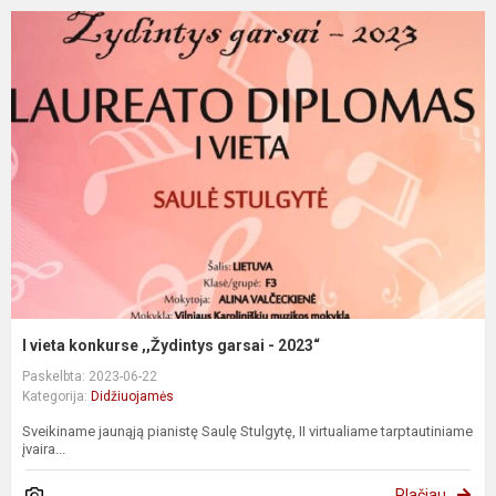
I vieta konkurse ,,Žydintys garsai - 2023“
Paskelbta: 2023-06-22
Kategorija:
Didžiuojamės
Sveikiname jaunąją pianistę Saulę Stulgytę, II virtualiame tarptautiniame
įvaira...
Plačiau