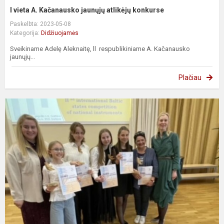
l vieta A. Kačanausko jaunųjų atlikėjų konkurse
Paskelbta: 2023-05-08
Kategorija:
Didžiuojamės
Sveikiname Adelę Aleknaitę, ll respublikiniame A. Kačanausko
jaunųjų...
Plačiau