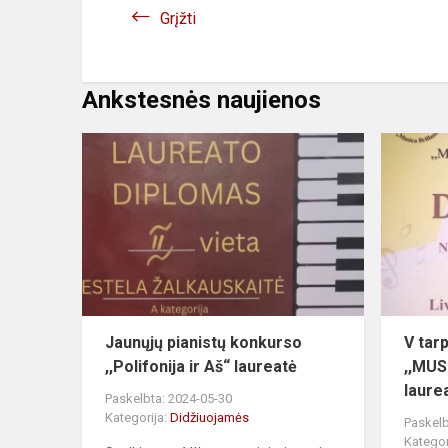
Grįžti
Ankstesnės naujienos
Jaunųjų pianistų konkurso
V tar
,,Polifonija ir Aš“ laureatė
,,MUS
laure
Paskelbta: 2024-05-30
Kategorija:
Didžiuojamės
Paskelb
Kategor