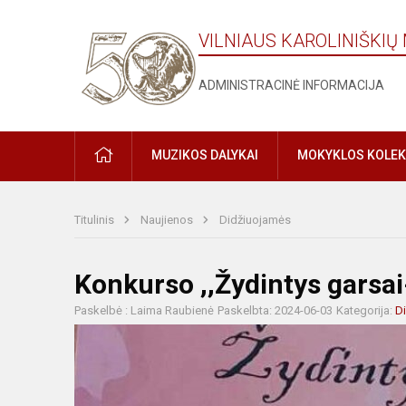
VILNIAUS KAROLINIŠKI
ADMINISTRACINĖ INFORMACIJA
MUZIKOS DALYKAI
MOKYKLOS KOLEK
Titulinis
Naujienos
Didžiuojamės
Konkurso ,,Žydintys garsai
Paskelbė : Laima Raubienė
Paskelbta: 2024-06-03
Kategorija:
D