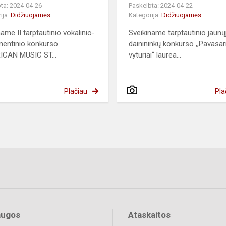
ta: 2024-04-26
Paskelbta: 2024-04-22
ija:
Didžiuojamės
Kategorija:
Didžiuojamės
name II tarptautinio vokalinio-
Sveikiname tarptautinio jaunų
mentinio konkurso
dainininkų konkurso ,,Pavasar
ICAN MUSIC ST...
vyturiai“ laurea...
Plačiau
Pla
augos
Ataskaitos