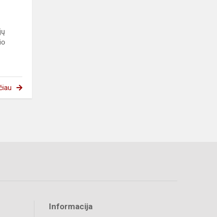
jų
io
čiau
Informacija