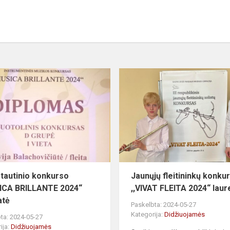
ptautinio konkurso
Jaunųjų fleitininkų konku
ICA BRILLANTE 2024“
,,VIVAT FLEITA 2024“ laur
atė
Paskelbta: 2024-05-27
Kategorija:
Didžiuojamės
ta: 2024-05-27
ija:
Didžiuojamės