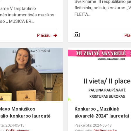
Sveikiname III respublikinio j
fleitininkų solistų konkurso ,
name V tarptautinio
FLEITA...
nės instrumentinės muzikos
so ,, MUSICA BR...
Plačiau
Pla
slavo Moniuškos
Konkurso ,,Muzikinė
valio-konkurso laureatė
akvarelė-2024“ laureatai
ta: 2024-05-15
Paskelbta: 2024-05-13
ija:
Didžiuojamės
Kategorija:
Didžiuojamės