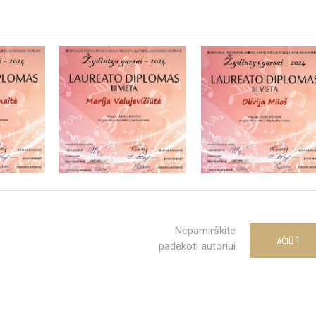
Nepamirškite
1
AČIŪ
padėkoti autoriui