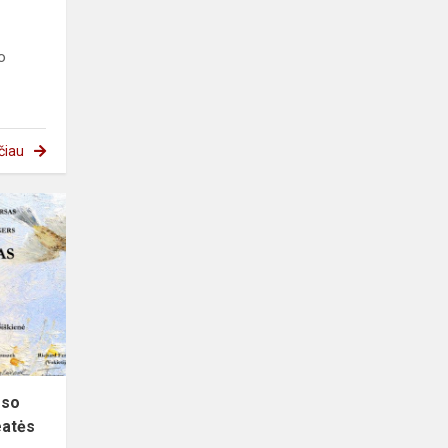
o
čiau
rso
eatės