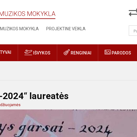
Ų MUZIKOS MOKYKLA
MUZIKOS MOKYKLA
PROJEKTINĖ VEIKLA
TYVAI
IŠVYKOS
RENGINIAI
PARODOS
-2024“ laureatės
idžiuojamės