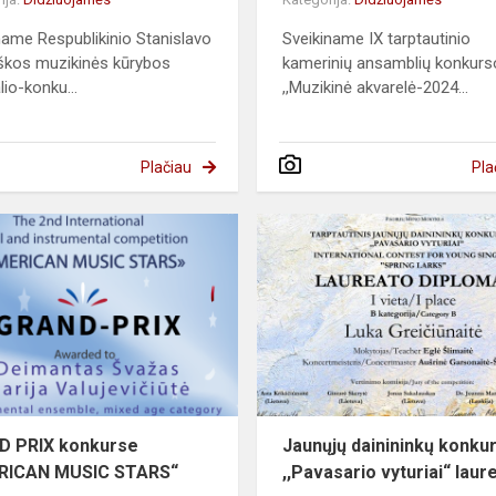
name Respublikinio Stanislavo
Sveikiname IX tarptautinio
škos muzikinės kūrybos
kamerinių ansamblių konkurs
lio-konku...
,,Muzikinė akvarelė-2024...
Plačiau
Pla
D PRIX konkurse
Jaunųjų dainininkų konku
ERICAN MUSIC STARS“
,,Pavasario vyturiai“ laur