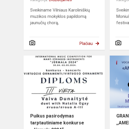
Sveikiname Vilniaus Karoliniškių
Sveiki
muzikos mokyklos papildomą
Moniu
jaunučių chorą,
festiva
Plačiau
Puikus pasirodymas
GRAN
tarptautiniame konkurse
,,AM