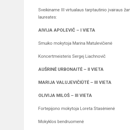
Sveikiname III virtualaus tarptautinio įvairaus žan
laureates:
AIVIJA APOLEVIČ – I VIETA
Smuiko mokytoja Marina Matulevičienė
Koncertmeisteris Sergej Liachnovič
AUŠRINĖ URBONAITĖ – II VIETA
MARIJA VALUJEVIČIŪTĖ – III VIETA
OLIVIJA MILOŠ – III VIETA
Fortepijono mokytoja Loreta Stasėnienė
Mokyklos bendruomenė