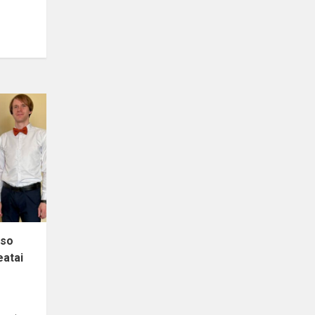
rso
eatai