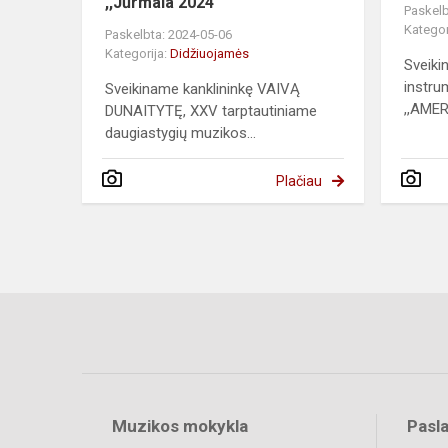
,,Jūrmala 2024“
Paskelb
Kategor
Paskelbta: 2024-05-06
Kategorija:
Didžiuojamės
Sveiki
instru
Sveikiname kanklininkę VAIVĄ
,,AMER
DUNAITYTĘ, XXV tarptautiniame
daugiastygių muzikos...
Plačiau
Muzikos mokykla
Pasl