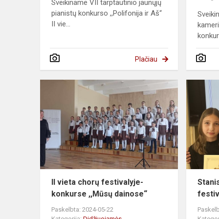
Sveikiname VII tarptautinio jaunųjų
pianistų konkurso ,,Polifonija ir Aš“
Sveiki
II vie...
kameri
konkur
Plačiau
II vieta chorų festivalyje-
Stani
konkurse ,,Mūsų dainose“
festi
Paskelbta: 2024-05-22
Paskelb
Kategorija:
Didžiuojamės
Kategor