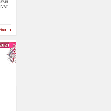
aunųjų
,VIVAT
čiau