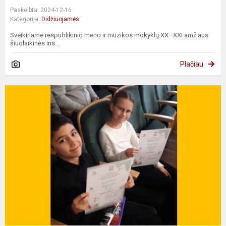
Paskelbta: 2024-12-16
Kategorija:
Didžiuojamės
Sveikiname respublikinio meno ir muzikos mokyklų XX–XXI amžiaus
šiuolaikinės ins...
Plačiau