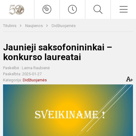
Titulinis
Naujienos
Didžiuojamės
Jaunieji saksofonininkai –
konkurso laureatai
Paskelbė : Laima Raubienė
Paskelbta: 2025-01-27
Kategorija:
Didžiuojamės