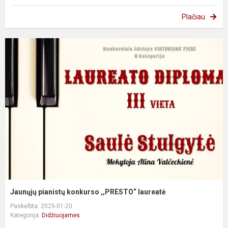
Plačiau
Jaunųjų pianistų konkurso ,,PRESTO“ laureatė
Paskelbta: 2025-01-20
Kategorija:
Didžiuojamės