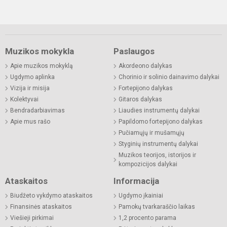
Muzikos mokykla
Paslaugos
Apie muzikos mokyklą
Akordeono dalykas
Ugdymo aplinka
Chorinio ir solinio dainavimo dalykai
Vizija ir misija
Fortepijono dalykas
Kolektyvai
Gitaros dalykas
Bendradarbiavimas
Liaudies instrumentų dalykai
Apie mus rašo
Papildomo fortepijono dalykas
Pučiamųjų ir mušamųjų
Styginių instrumentų dalykai
Muzikos teorijos, istorijos ir
kompozicijos dalykai
Ataskaitos
Informacija
Biudžeto vykdymo ataskaitos
Ugdymo įkainiai
Finansinės ataskaitos
Pamokų tvarkaraščio laikas
Viešieji pirkimai
1,2 procento parama