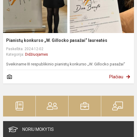
Pianistų konkurso „W. Gillocko pasažai“ laureatės
Paskelbta: 2024-12-02
Kategorija:
Didžiuojamės
Sveikiname III respublikinio pianistų konkurso „W. Gillocko pasažai“
Plačiau
NORIU MOKYTIS