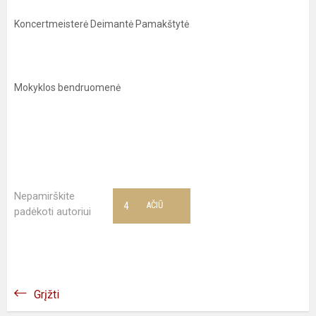
Koncertmeisterė Deimantė Pamakštytė
Mokyklos bendruomenė
Nepamirškite
4
AČIŪ
padėkoti autoriui
Grįžti