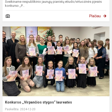
Sveikiname respublikinio jaunųjų pianistų etiudo/virtuozinės pjesės
konkurso ,,P...
Plačiau
Konkurso ,,Virpančios stygos“ laureatės
Paskelbta: 2024-12-20