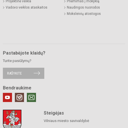
Projektinė veikla
Priėmimas į mokyklą
Vadovo veiklos ataskaitos
Naudingos nuorodos
Moksleivių atostogos
Pastabėjote klaidų?
Turite pasiūlymų?
RAŠYKITE
Bendraukime
Steigėjas
Vilniaus miesto savivaldybė