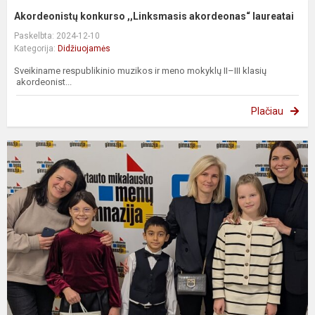
Akordeonistų konkurso ,,Linksmasis akordeonas“ laureatai
Paskelbta: 2024-12-10
Kategorija:
Didžiuojamės
Sveikiname respublikinio muzikos ir meno mokyklų II–III klasių
akordeonist...
Plačiau