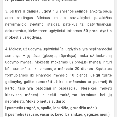
3. Jei
trys ir daugiau ugdytinių iš vienos šeimos
lanko tą pačią
arba skirtingas Vilniaus miesto savivaldybei pavaldžias
neformaliojo švietimo įstaigas, pateikus tai patvirtinančius
dokumentus, kiekvienam ugdytiniui taikomas
50 proc. dydžio
mokestis už ugdymą
.
4. Mokestį už ugdymą ugdytiniai (jei ugdytiniai yra nepilnamečiai
asmenys – jų tėvai (globėjai, rūpintojai) moka už kiekvieną
ugdymo mėnesį. Mokestis mokamas už praėjusį mėnesį ir turi
būti sumokėtas
iki einamojo mėnesio 20 dienos
. Sąskaitos
formuojamos iki einamojo mėnesio 10 dienos.
Jeigu turite
galimybę, galite sumokėti už kelis mėnesius ar pusmetį iš
karto, taip yra patogiau ir paprasčiau. Nereikės mokėti
kiekvieną mėnesį ir sekti mokėjimo terminus bei jų
nepraleisti. Mokslo metus sudaro:
I pusmetis (rugsėjo, spalio, lapkričio, gruodžio mėn.)
II pusmetis (sausio, vasario, kovo, balandžio, gegužės mėn.)