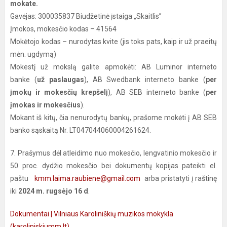
mokate.
Gavėjas: 300035837 Biudžetinė įstaiga „Skaitlis”
Įmokos, mokesčio kodas – 41564
Mokėtojo kodas – nurodytas kvite (jis toks pats, kaip ir už praeitų
mėn. ugdymą)
Mokestį už mokslą galite apmokėti: AB Luminor interneto
banke (
už paslaugas
), AB Swedbank interneto banke (
per
įmokų ir mokesčių krepšelį
), AB SEB interneto banke (
per
įmokas ir mokesčius
).
Mokant iš kitų, čia nenurodytų bankų, prašome mokėti į AB SEB
banko sąskaitą Nr. LT047044060004261624.
7. Prašymus dėl atleidimo nuo mokesčio, lengvatinio mokesčio ir
50 proc. dydžio mokesčio bei dokumentų kopijas pateikti el.
paštu
kmm.laima.raubiene@gmail.com
arba pristatyti į raštinę
iki
2024 m. rugsėjo 16 d
.
Dokumentai | Vilniaus Karoliniškių muzikos mokykla
(karoliniskiumm.lt)