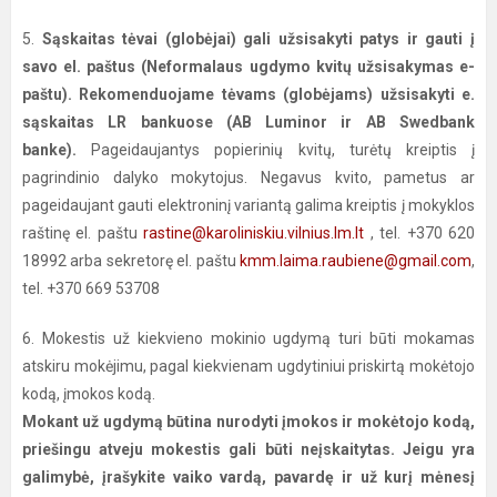
5.
Sąskaitas tėvai (globėjai) gali užsisakyti patys ir gauti į
savo el. paštus (Neformalaus ugdymo kvitų užsisakymas e-
paštu). Rekomenduojame tėvams (globėjams) užsisakyti e.
sąskaitas LR bankuose (AB Luminor ir AB Swedbank
banke).
Pageidaujantys popierinių kvitų, turėtų kreiptis į
pagrindinio dalyko mokytojus. Negavus kvito, pametus ar
pageidaujant gauti elektroninį variantą galima kreiptis į mokyklos
raštinę el. paštu
rastine@karoliniskiu.vilnius.lm.lt
, tel. +370 620
18992 arba sekretorę el. paštu
kmm.laima.raubiene@gmail.com
,
tel. +370 669 53708
6. Mokestis už kiekvieno mokinio ugdymą turi būti mokamas
atskiru mokėjimu, pagal kiekvienam ugdytiniui priskirtą mokėtojo
kodą, įmokos kodą.
Mokant už ugdymą būtina nurodyti įmokos ir mokėtojo kodą,
priešingu atveju mokestis gali būti neįskaitytas. Jeigu yra
galimybė, įrašykite vaiko vardą, pavardę ir už kurį mėnesį