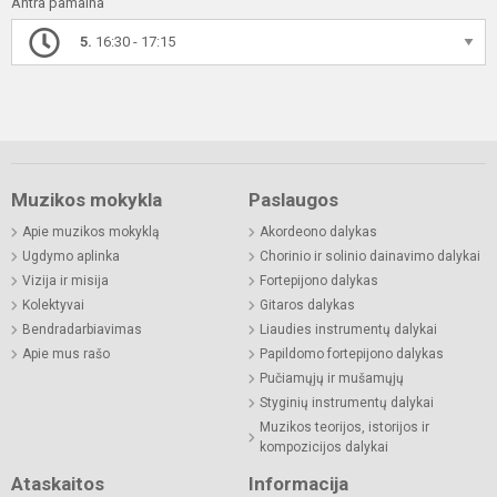
Antra pamaina
5.
16:30 - 17:15
Muzikos mokykla
Paslaugos
Apie muzikos mokyklą
Akordeono dalykas
Ugdymo aplinka
Chorinio ir solinio dainavimo dalykai
Vizija ir misija
Fortepijono dalykas
Kolektyvai
Gitaros dalykas
Bendradarbiavimas
Liaudies instrumentų dalykai
Apie mus rašo
Papildomo fortepijono dalykas
Pučiamųjų ir mušamųjų
Styginių instrumentų dalykai
Muzikos teorijos, istorijos ir
kompozicijos dalykai
Ataskaitos
Informacija