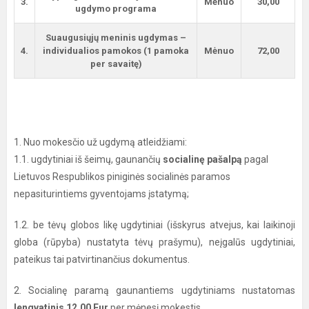
3.
Mėnuo
30,00
ugdymo programa
Suaugusiųjų meninis ugdymas –
4.
individualios pamokos (1 pamoka
Mėnuo
72,00
per savaitę)
1. Nuo mokesčio už ugdymą atleidžiami:
1.1. ugdytiniai iš šeimų, gaunančių
socialinę pašalpą
pagal
Lietuvos Respublikos piniginės socialinės paramos
nepasiturintiems gyventojams įstatymą;
1.2. be tėvų globos likę ugdytiniai (išskyrus atvejus, kai laikinoji
globa (rūpyba) nustatyta tėvų prašymu), neįgalūs ugdytiniai,
pateikus tai patvirtinančius dokumentus.
2. Socialinę paramą gaunantiems ugdytiniams nustatomas
lengvatinis 12,00 Eur
per mėnesį mokestis.