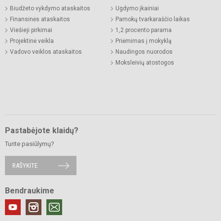
Biudžeto vykdymo ataskaitos
Ugdymo įkainiai
Finansinės ataskaitos
Pamokų tvarkaraščio laikas
Viešieji pirkimai
1,2 procento parama
Projektinė veikla
Priėmimas į mokyklą
Vadovo veiklos ataskaitos
Naudingos nuorodos
Moksleivių atostogos
Pastabėjote klaidų?
Turite pasiūlymų?
RAŠYKITE
Bendraukime