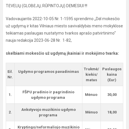
TĖVELIŲ (GLOBĖJŲ, RŪPINTOJŲ) DĖMESIUI !!!
Vadovaujantis 2022-10-05 Nr. 1-1595 sprendimo „Dėl mokesčio
už ugdymą ir kitas Vilniaus miesto savivaldybės meno mokyklose
teikiamas paslaugas nustatymo tvarkos aprašo patvirtinimo“
nauja redakcija 2023-06-28 Nr. 1-82,
skelbiami mokesčio už ugdymą įkainiai ir mokėjimo tvarka:
Trukmė/
Paslaugos
Eil.
Ugdymo programos pavadinimas
kiekis/
kaina
Nr.
matas
(Eur)
FŠPU pradinio ir pagrindinio
1.
Mėnuo
30,00
ugdymo programa
Ankstyvojo muzikinio ugdymo
2.
Mėnuo
18,00
programa
Kryptingo/neformaliojo muzikinio