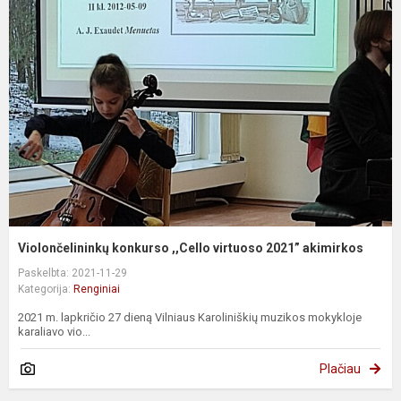
Violončelininkų konkurso ,,Cello virtuoso 2021” akimirkos
Paskelbta: 2021-11-29
Kategorija:
Renginiai
2021 m. lapkričio 27 dieną Vilniaus Karoliniškių muzikos mokykloje
karaliavo vio...
Plačiau