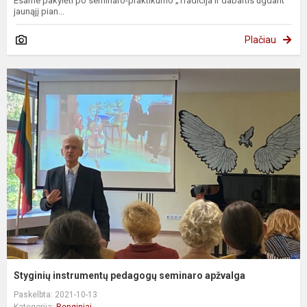
Esame pakylėti po seminaro-praktikumo „Tradicija ir dabartis ugdant
jaunąjį pian...
Plačiau
Styginių instrumentų pedagogų seminaro apžvalga
Paskelbta: 2021-10-13
Kategorija:
Renginiai