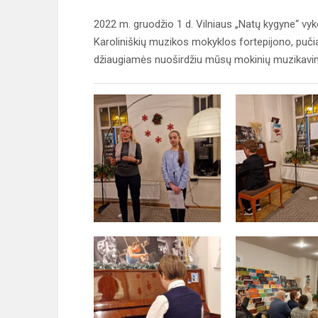
2022 m. gruodžio 1 d. Vilniaus „Natų kygyne“ vyk
Karoliniškių muzikos mokyklos fortepijono, puči
džiaugiamės nuoširdžiu mūsų mokinių muzikavi