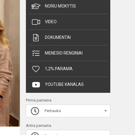
NORIU MOKYTIS
VIDEO
DOKUMENTAI
MĖNESIO RENGINIAI
1,2% PARAMA
YOUTUBE KANALAS
Pirma pamaina
Pertrauka
Antra pamaina