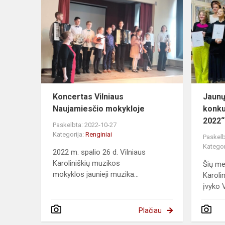
Koncertas Vilniaus
Jaunų
Naujamiesčio mokykloje
konku
2022“
Paskelbta: 2022-10-27
Kategorija:
Renginiai
Paskelb
Kategor
2022 m. spalio 26 d. Vilniaus
Karoliniškių muzikos
Šių me
mokyklos jaunieji muzika...
Karoli
įvyko V
Plačiau