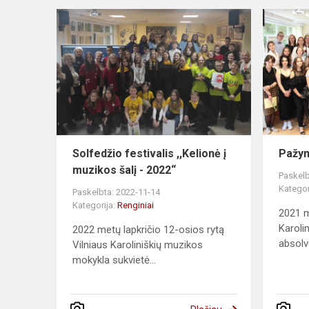
Solfedžio festivalis ,,Kelionė į
Pažym
muzikos šalį - 2022“
Paskelb
Kategor
Paskelbta: 2022-11-14
Kategorija:
Renginiai
2021 m.
Karoli
2022 metų lapkričio 12-osios rytą
absolve
Vilniaus Karoliniškių muzikos
mokykla sukvietė...