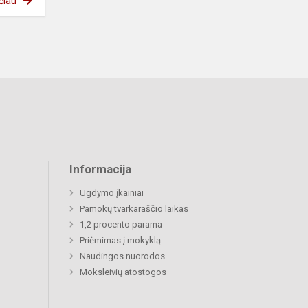
čiau
Informacija
Ugdymo įkainiai
Pamokų tvarkaraščio laikas
1,2 procento parama
Priėmimas į mokyklą
Naudingos nuorodos
Moksleivių atostogos