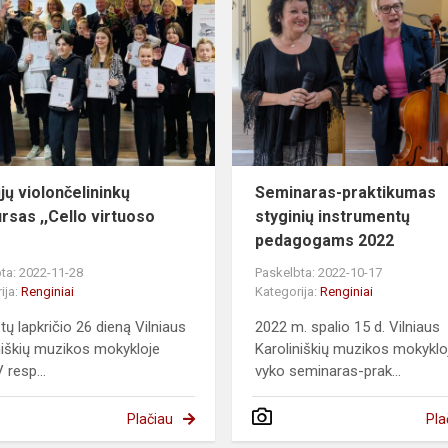
jų violončelininkų
Seminaras-praktikumas
rsas ,,Cello virtuoso
styginių instrumentų
pedagogams 2022
ta: 2022-11-28
Paskelbta: 2022-10-17
ija:
Renginiai
Kategorija:
Renginiai
tų lapkričio 26 dieną Vilniaus
2022 m. spalio 15 d. Vilniaus
niškių muzikos mokykloje
Karoliniškių muzikos mokyklo
 resp...
vyko seminaras-prak...
Plačiau
Pla