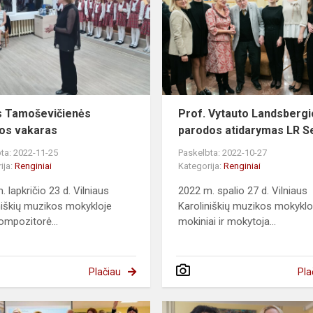
s Tamoševičienės
Prof. Vytauto Landsbergi
os vakaras
parodos atidarymas LR S
ta: 2022-11-25
Paskelbta: 2022-10-27
ija:
Renginiai
Kategorija:
Renginiai
 lapkričio 23 d. Vilniaus
2022 m. spalio 27 d. Vilniaus
niškių muzikos mokykloje
Karoliniškių muzikos mokykl
ompozitorė...
mokiniai ir mokytoja...
Plačiau
Pla