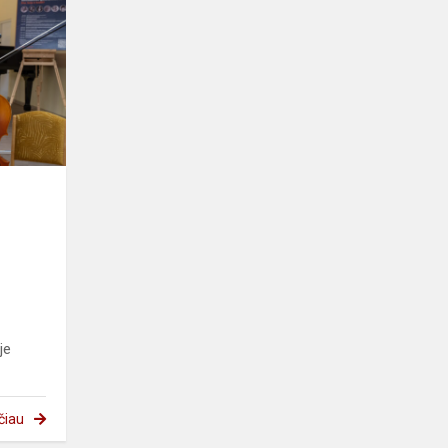
je
čiau