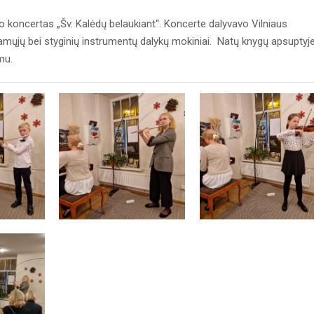
o koncertas „Šv. Kalėdų belaukiant“. Koncerte dalyvavo Vilniaus
amųjų bei styginių instrumentų dalykų mokiniai. Natų knygų apsuptyj
mu.