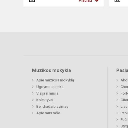
Plačiau
Muzikos mokykla
Pasl
Apie muzikos mokyklą
Ako
Ugdymo aplinka
Chor
Vizija ir misija
Fort
Kolektyvai
Gita
Bendradarbiavimas
Liau
Apie mus rašo
Papi
Puči
Styg