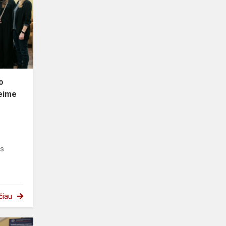
o
eime
os
čiau