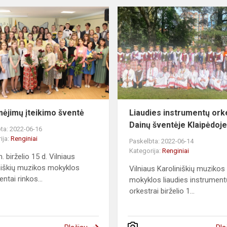
ėjimų įteikimo šventė
Liaudies instrumentų ork
Dainų šventėje Klaipėdoj
ta: 2022-06-16
ija:
Renginiai
Paskelbta: 2022-06-14
Kategorija:
Renginiai
 birželio 15 d. Vilniaus
niškių muzikos mokyklos
Vilniaus Karoliniškių muzikos
ntai rinkos...
mokyklos liaudies instrument
orkestrai birželio 1...