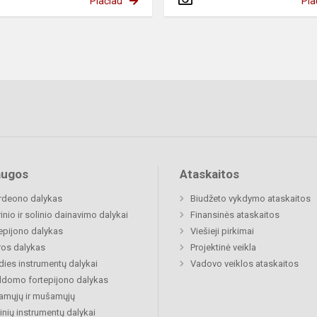
Plačiau
Pla
augos
Ataskaitos
rdeono dalykas
Biudžeto vykdymo ataskaitos
inio ir solinio dainavimo dalykai
Finansinės ataskaitos
epijono dalykas
Viešieji pirkimai
ros dalykas
Projektinė veikla
dies instrumentų dalykai
Vadovo veiklos ataskaitos
ldomo fortepijono dalykas
amųjų ir mušamųjų
inių instrumentų dalykai