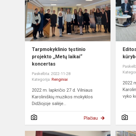
Tarpmokyklinio tęstinio
Edito
projekto ,,Metų laikai“
kūryb
koncertas
Paskelb
Kategor
Paskelbta: 2022-11-28
Kategorija:
Renginiai
2022 m.
Karoli
2022 m. lapkričio 27 d. Vilniaus
vyko k
Karoliniškių muzikos mokyklos
Didžiojoje salėje...
Plačiau