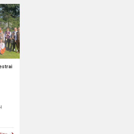
estrai
e
ų