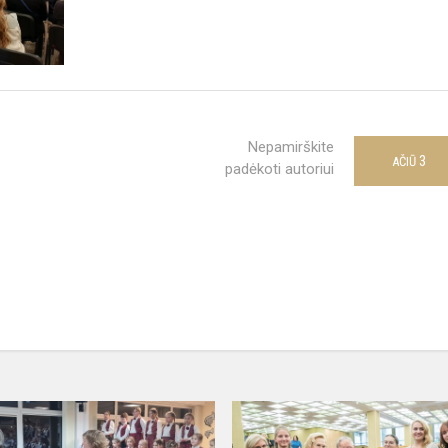
Nepamirškite
3
AČIŪ
padėkoti autoriui