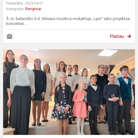
Paskelbta: 2023-04-07
Kategorija:
Renginiai
Š. m. balandžio 6 d. Vilniaus muzikos mokykloje ,,Lyra“ vyko projektas-
koncertas...
Plačiau