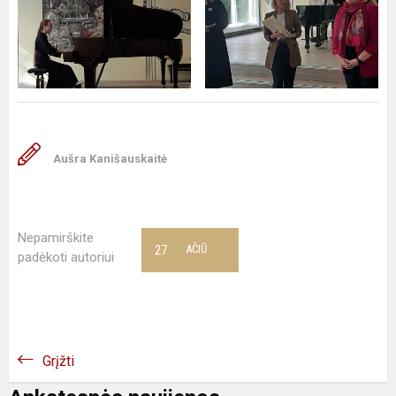
Aušra Kanišauskaitė
Nepamirškite
27
AČIŪ
padėkoti autoriui
Grįžti