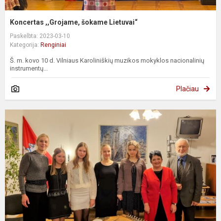
Koncertas ,,Grojame, šokame Lietuvai“
Paskelbta: 2023-03-10
Kategorija:
Renginiai
Š. m. kovo 10 d. Vilniaus Karoliniškių muzikos mokyklos nacionalinių
instrumentų...
Plačiau