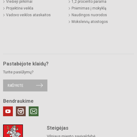
Viešieji pirkimai
1,2 procento parama
Projektinė veikla
Priėmimas į mokyklą
Vadovo veiklos ataskaitos
Naudingos nuorodos
Moksleivių atostogos
Pastabėjote klaidų?
Turite pasiūlymų?
RAŠYKITE
Bendraukime
Steigėjas
Vilniaus miesto savivaldybė