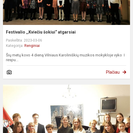
Festivalio ,,Kviečiu šokiui“ atgarsiai
Paskelbta: 2023-03-06
Kategorija:
Renginiai
Šių metų kovo 4 dieną Vilniaus Karoliniškių muzikos mokykloje vyko I
respu...
Plačiau