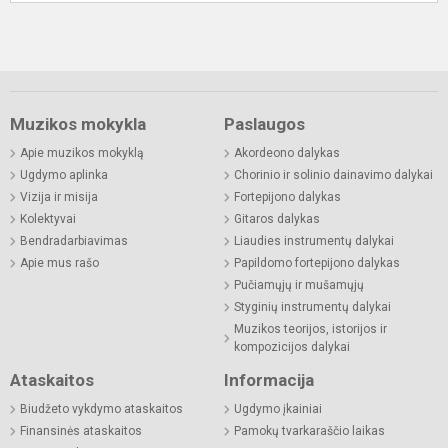
Muzikos mokykla
Paslaugos
Apie muzikos mokyklą
Akordeono dalykas
Ugdymo aplinka
Chorinio ir solinio dainavimo dalykai
Vizija ir misija
Fortepijono dalykas
Kolektyvai
Gitaros dalykas
Bendradarbiavimas
Liaudies instrumentų dalykai
Apie mus rašo
Papildomo fortepijono dalykas
Pučiamųjų ir mušamųjų
Styginių instrumentų dalykai
Muzikos teorijos, istorijos ir
kompozicijos dalykai
Ataskaitos
Informacija
Biudžeto vykdymo ataskaitos
Ugdymo įkainiai
Finansinės ataskaitos
Pamokų tvarkaraščio laikas