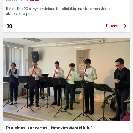
Balandžio 20 d. vyko Vilniaus Karoliniškių muzikos mokyklos
absolvento pian...
Plačiau
Projektas-koncertas ,,Išmokim vieni iš kitų“