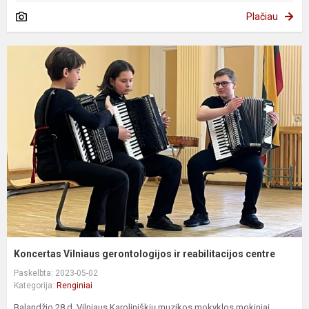
Plačiau
Koncertas Vilniaus gerontologijos ir reabilitacijos centre
Paskelbta: 2023-05-02
Kategorija:
Renginiai
Balandžio 28 d. Vilniaus Karoliniškių muzikos mokyklos mokiniai