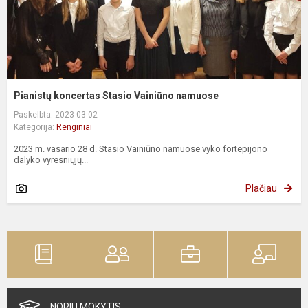
Pianistų koncertas Stasio Vainiūno namuose
Paskelbta: 2023-03-02
Kategorija:
Renginiai
2023 m. vasario 28 d. Stasio Vainiūno namuose vyko fortepijono
dalyko vyresniųjų...
Plačiau
NORIU MOKYTIS