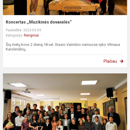
Koncertas ,,Muzikinės dovanėlės“
Paskelbta: 2023-03-09
Kategorija:
Renginiai
Šių metų kovo 2 dieną 18 val. Stasio Vainiūno namuose vyko Vilniaus
Karoliniškių...
Plačiau