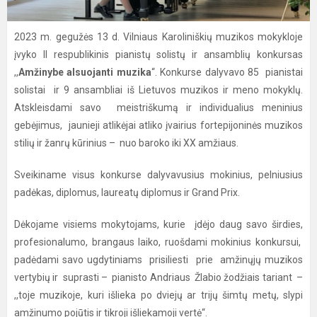
2023 m. gegužės 13 d. Vilniaus Karoliniškių muzikos mokykloje
įvyko II respublikinis pianistų solistų ir ansamblių konkursas
,,
Amžinybe alsuojanti muzika
“. Konkurse dalyvavo 85 pianistai
solistai ir 9 ansambliai iš Lietuvos muzikos ir meno mokyklų.
Atskleisdami savo meistriškumą ir individualius meninius
gebėjimus, jaunieji atlikėjai atliko įvairius fortepijoninės muzikos
stilių ir žanrų kūrinius – nuo baroko iki XX amžiaus.
Sveikiname visus konkurse dalyvavusius mokinius, pelniusius
padėkas, diplomus, laureatų diplomus ir Grand Prix.
Dėkojame visiems mokytojams, kurie įdėjo daug savo širdies,
profesionalumo, brangaus laiko, ruošdami mokinius konkursui,
padėdami savo ugdytiniams prisiliesti prie amžinųjų muzikos
vertybių ir suprasti – pianisto Andriaus Žlabio žodžiais tariant –
,,toje muzikoje, kuri išlieka po dviejų ar trijų šimtų metų, slypi
amžinumo pojūtis ir tikroji išliekamoji vertė“.