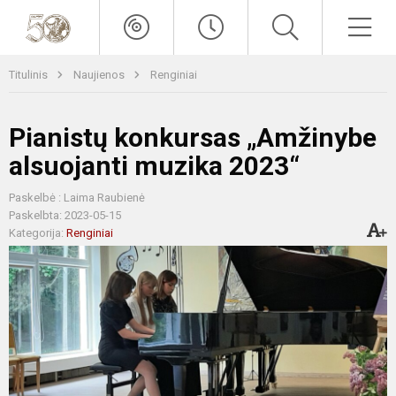
Titulinis
Naujienos
Renginiai
Pianistų konkursas „Amžinybe
alsuojanti muzika 2023“
Paskelbė : Laima Raubienė
Paskelbta: 2023-05-15
Kategorija:
Renginiai