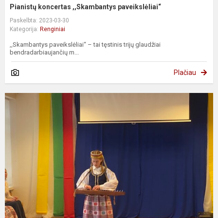
Pianistų koncertas ,,Skambantys paveikslėliai“
Paskelbta: 2023-03-30
Kategorija:
Renginiai
,,Skambantys paveikslėliai“ – tai tęstinis trijų glaudžiai
bendradarbiaujančių m...
Plačiau