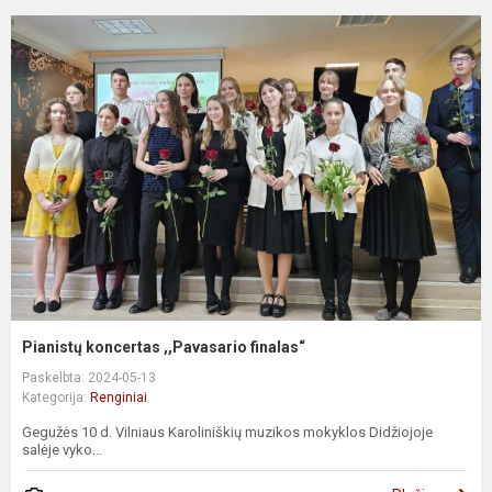
Pianistų koncertas ,,Pavasario finalas“
Paskelbta: 2024-05-13
Kategorija:
Renginiai
Gegužės 10 d. Vilniaus Karoliniškių muzikos mokyklos Didžiojoje
salėje vyko...