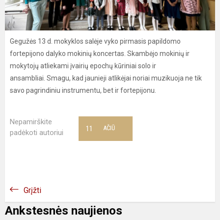
Gegužės 13 d. mokyklos salėje vyko pirmasis papildomo
fortepijono dalyko mokinių koncertas. Skambėjo mokinių ir
mokytojų atliekami įvairių epochų kūriniai solo ir
ansambliai. Smagu, kad jaunieji atlikėjai noriai muzikuoja ne tik
savo pagrindiniu instrumentu, bet ir fortepijonu.
Nepamirškite
11
AČIŪ
padėkoti autoriui
Grįžti
Ankstesnės naujienos