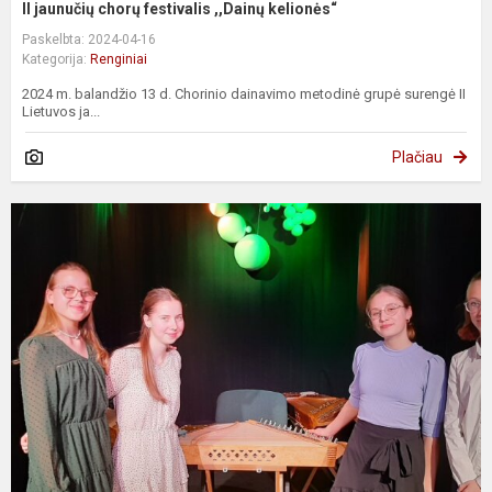
II jaunučių chorų festivalis ,,Dainų kelionės“
Paskelbta: 2024-04-16
Kategorija:
Renginiai
2024 m. balandžio 13 d. Chorinio dainavimo metodinė grupė surengė II
Lietuvos ja...
Plačiau