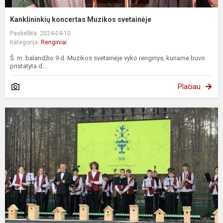
Kanklininkių koncertas Muzikos svetainėje
Paskelbta: 2024-04-10
Kategorija:
Renginiai
Š. m. balandžio 9 d. Muzikos svetainėje vyko renginys, kuriame buvo
pristatyta d...
Plačiau