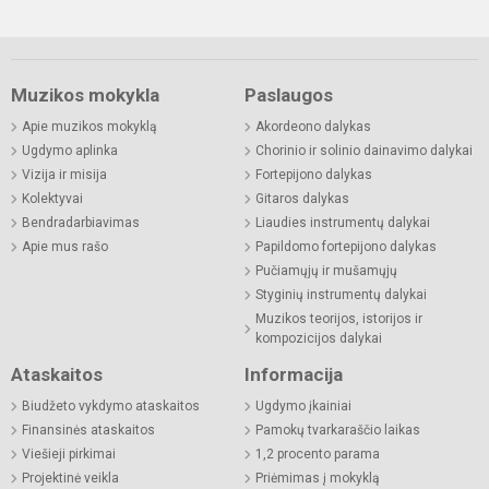
Muzikos mokykla
Paslaugos
Apie muzikos mokyklą
Akordeono dalykas
Ugdymo aplinka
Chorinio ir solinio dainavimo dalykai
Vizija ir misija
Fortepijono dalykas
Kolektyvai
Gitaros dalykas
Bendradarbiavimas
Liaudies instrumentų dalykai
Apie mus rašo
Papildomo fortepijono dalykas
Pučiamųjų ir mušamųjų
Styginių instrumentų dalykai
Muzikos teorijos, istorijos ir
kompozicijos dalykai
Ataskaitos
Informacija
Biudžeto vykdymo ataskaitos
Ugdymo įkainiai
Finansinės ataskaitos
Pamokų tvarkaraščio laikas
Viešieji pirkimai
1,2 procento parama
Projektinė veikla
Priėmimas į mokyklą