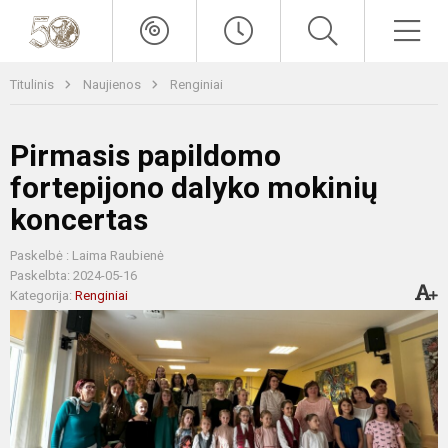
Titulinis
Naujienos
Renginiai
Pirmasis papildomo
fortepijono dalyko mokinių
koncertas
Paskelbė : Laima Raubienė
Paskelbta: 2024-05-16
Kategorija:
Renginiai