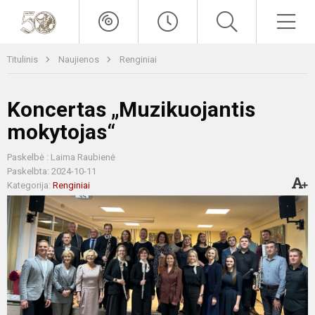
Titulinis
Naujienos
Renginiai
Koncertas „Muzikuojantis
mokytojas“
Paskelbė : Laima Raubienė
Paskelbta: 2024-10-11
Kategorija:
Renginiai