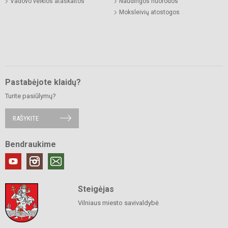
Vadovo veiklos ataskaitos
Naudingos nuorodos
Moksleivių atostogos
Pastabėjote klaidų?
Turite pasiūlymų?
RAŠYKITE
Bendraukime
Steigėjas
Vilniaus miesto savivaldybė