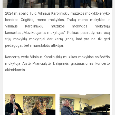
2024 m. spalio 10 d. Vilniaus Karoliniškių muzikos mokykloje vyko
bendras Grigiškių meno mokyklos, Trakų meno mokyklos ir
Vilniaus Karoliniškių muzikos mokyklos mokytojų
koncertas „Muzikuojantis mokytojas“. Puikiais pasirodymais visų
trijų mokyklų mokytojai dar kartą įrodė, kad yra ne tik geri
pedagogai, bet ir nuostabūs atlikėjai.
Koncertą vedė Vilniaus Karoliniškių muzikos mokyklos solfedžio
mokytoja Aistė Pranciulytė. Dalijamės gražiausiomis koncerto
akimirkomis.