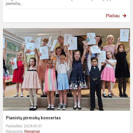
jaunučių...
Plačiau
Pianistų pirmokų koncertas
Paskelbta: 2024-05-31
Kategorija:
Renginiai