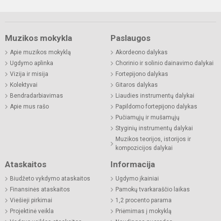
Muzikos mokykla
Paslaugos
Apie muzikos mokyklą
Akordeono dalykas
Ugdymo aplinka
Chorinio ir solinio dainavimo dalykai
Vizija ir misija
Fortepijono dalykas
Kolektyvai
Gitaros dalykas
Bendradarbiavimas
Liaudies instrumentų dalykai
Apie mus rašo
Papildomo fortepijono dalykas
Pučiamųjų ir mušamųjų
Styginių instrumentų dalykai
Muzikos teorijos, istorijos ir
kompozicijos dalykai
Ataskaitos
Informacija
Biudžeto vykdymo ataskaitos
Ugdymo įkainiai
Finansinės ataskaitos
Pamokų tvarkaraščio laikas
Viešieji pirkimai
1,2 procento parama
Projektinė veikla
Priėmimas į mokyklą