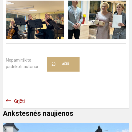
Nepamirškite
20
AČIŪ
padėkoti autoriui
Grįžti
Ankstesnės naujienos