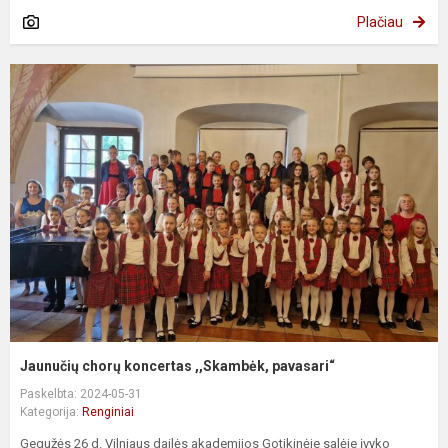
Plačiau
Jaunučių chorų koncertas ,,Skambėk, pavasari“
Paskelbta: 2024-05-31
Kategorija:
Renginiai
Gegužės 26 d. Vilniaus dailės akademijos Gotikinėje salėje įvyko