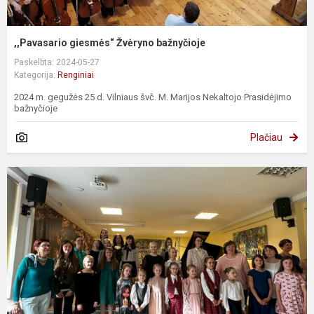
,,Pavasario giesmės“ Žvėryno bažnyčioje
Paskelbta: 2024-05-27
Kategorija:
Renginiai
2024 m. gegužės 25 d. Vilniaus švč. M. Marijos Nekaltojo Prasidėjimo
bažnyčioje
Plačiau