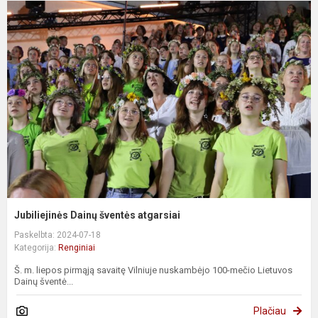
Jubiliejinės Dainų šventės atgarsiai
Paskelbta: 2024-07-18
Kategorija:
Renginiai
Š. m. liepos pirmąją savaitę Vilniuje nuskambėjo 100-mečio Lietuvos
Dainų šventė...
Plačiau