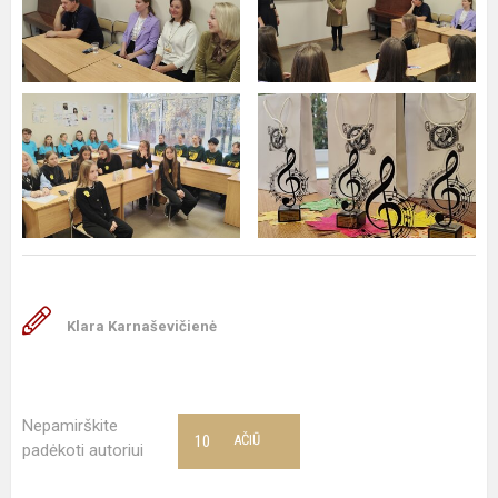
Klara Karnaševičienė
Nepamirškite
10
AČIŪ
padėkoti autoriui