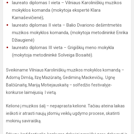
laureato diplomas I vieta – Vilniaus Karoliniškių muzikos
mokyklos komanda (mokytoja ekspertė Klara
Karnaševičienė);
laureato diplomas II vieta – Balio Dvariono dešimtmetės
muzikos mokyklos komanda, (mokytoja metodininkė Enrika
Džiaugienė)
laureato diplomas III vieta – Grigiškių meno mokykla
(mokytoja metodininkė Solveiga Bosaitė).
Sveikiname Vilniaus Karoliniškių muzikos mokyklos komandą –
Adomą Dimšą, Ilzę Mazūraitę, Gediminą Mackevičių, Ugnę
Balčiūnaitę, Mariją Motiejauskaitę – solfedžio festivalyje-
konkurse laimėjusią I vietą.
Kelionė į muzikos šalį – nepaprasta kelionė. Tačiau ateina laikas
ieškoti ir atrasti naujų įdomių veiklų ugdymo procese, skatinti
mokinių saviraišką.