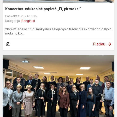
Koncertas-edukacinė popietė „Ei, pirmoke!“
Paskelbta: 2024-10-15
Kategorija:
Renginiai
2024 m. spalio 11 d. mokyklos salėje vyko tradicinis akordeono dalyko
mokinių ko...
Plačiau