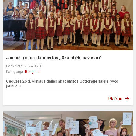
Jaunučių chorų koncertas ,,Skambėk, pavasari“
Paskelbta: 2024-05-31
Kategorija:
Renginiai
Gegužės 26 d. Vilniaus dailės akademijos Gotikinėje salėje įvyko
jaunučių...
Plačiau