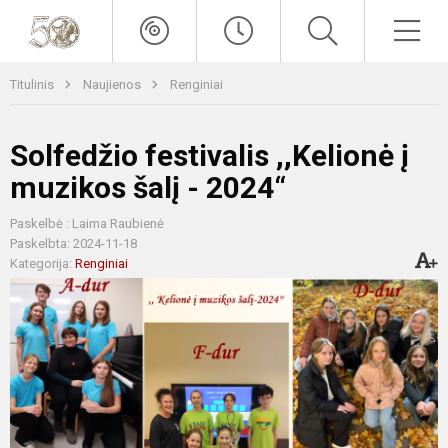
Titulinis
Naujienos
Renginiai
Solfedžio festivalis ,,Kelionė į
muzikos šalį - 2024“
Paskelbė : Laima Raubienė
Paskelbta: 2024-11-18
Kategorija:
Renginiai