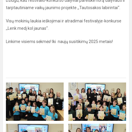
Džiugu, kad festivalio-konkurso dalyviai pareiškė norą dalyvauti ir
tarptautiniame vaikų jaunimo projekte ,,Tautosakos labirintai“.
Visų mokinių laukia ieškojimai ir atradimai festivalyje-konkurse
,,Lenk medį kol jaunas“.
Linkime visiems sėkmės! Iki naujų susitikimų 2025 metais!