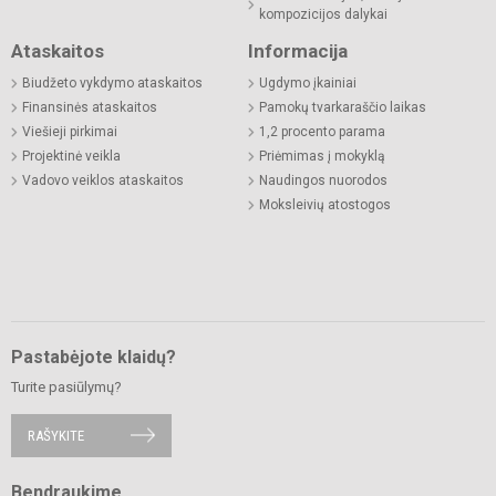
kompozicijos dalykai
Ataskaitos
Informacija
Biudžeto vykdymo ataskaitos
Ugdymo įkainiai
Finansinės ataskaitos
Pamokų tvarkaraščio laikas
Viešieji pirkimai
1,2 procento parama
Projektinė veikla
Priėmimas į mokyklą
Vadovo veiklos ataskaitos
Naudingos nuorodos
Moksleivių atostogos
Pastabėjote klaidų?
Turite pasiūlymų?
RAŠYKITE
Bendraukime