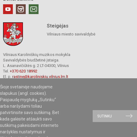
Steigėjas
Vilniaus miesto savivaldybė
Vilniaus Karoliniškių muzikos mokykla
Savivaldybės biudžetinė įstaiga.
L. Asanavičiūtės g. 2 LT-04300, Vilnius
Tel.
+370 620 18992
El. p.
rastine@karoliniskiu.vilnius.lm.lt
Duomenys kaupiami ir saugomi
Šioje svetainėje naudojame
Juridinių asmenų registre
Įmonės kodas 191662566
slapukus (angl. cookies).
Paspaudę mygtuką „Sutinku“
arba naršydami toliau
patvirtinsite savo sutikimą. Bet
© 2019.Vilniaus Karoliniškių muzikos mokykla. Visos teisės saugomos.
SUTINKU
kada galėsite atšaukti savo
Kopijuoti turinį be raštiško mokyklos sutikimo griežtai draudžiama.
sutikimą pakeisdami interneto
naršyklės nustatymus ir