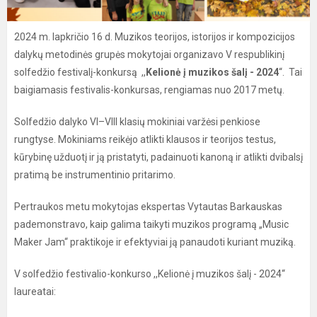
2024 m. lapkričio 16 d. Muzikos teorijos, istorijos ir kompozicijos
dalykų metodinės grupės mokytojai organizavo V respublikinį
solfedžio festivalį-konkursą ,,
Kelionė į muzikos šalį - 2024
“. Tai
baigiamasis festivalis-konkursas, rengiamas nuo 2017 metų.
Solfedžio dalyko VI–VIII klasių mokiniai varžėsi penkiose
rungtyse. Mokiniams reikėjo atlikti klausos ir teorijos testus,
kūrybinę užduotį ir ją pristatyti, padainuoti kanoną ir atlikti dvibalsį
pratimą be instrumentinio pritarimo.
Pertraukos metu mokytojas ekspertas Vytautas Barkauskas
pademonstravo, kaip galima taikyti muzikos programą „Music
Maker Jam“ praktikoje ir efektyviai ją panaudoti kuriant muziką.
V solfedžio festivalio-konkurso ,,Kelionė į muzikos šalį - 2024“
laureatai: