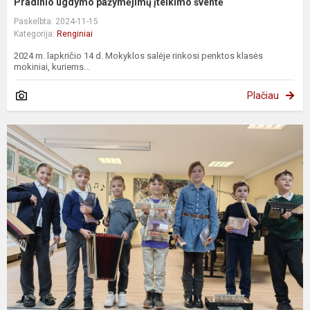
Pradinio ugdymo pažymėjimų įteikimo šventė
Paskelbta: 2024-11-15
Kategorija:
Renginiai
2024 m. lapkričio 14 d. Mokyklos salėje rinkosi penktos klasės
mokiniai, kuriems...
Plačiau