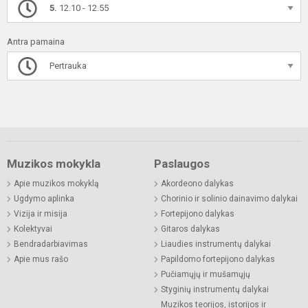
5.
12.10 - 12.55
Antra pamaina
Pertrauka
Muzikos mokykla
Paslaugos
Apie muzikos mokyklą
Akordeono dalykas
Ugdymo aplinka
Chorinio ir solinio dainavimo dalykai
Vizija ir misija
Fortepijono dalykas
Kolektyvai
Gitaros dalykas
Bendradarbiavimas
Liaudies instrumentų dalykai
Apie mus rašo
Papildomo fortepijono dalykas
Pučiamųjų ir mušamųjų
Styginių instrumentų dalykai
Muzikos teorijos, istorijos ir