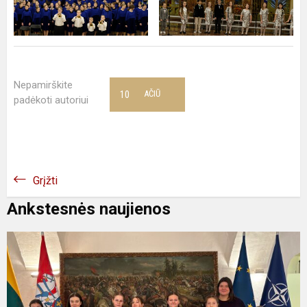
Nepamirškite
10
AČIŪ
padėkoti autoriui
Grįžti
Ankstesnės naujienos