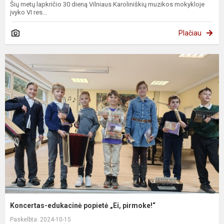
Šių metų lapkričio 30 dieną Vilniaus Karoliniškių muzikos mokykloje
įvyko VI res...
Plačiau
Koncertas-edukacinė popietė „Ei, pirmoke!“
Paskelbta: 2024-10-15