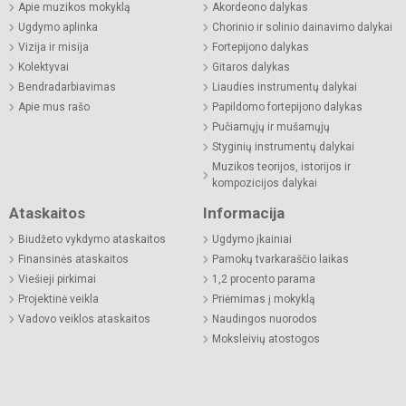
Apie muzikos mokyklą
Akordeono dalykas
Ugdymo aplinka
Chorinio ir solinio dainavimo dalykai
Vizija ir misija
Fortepijono dalykas
Kolektyvai
Gitaros dalykas
Bendradarbiavimas
Liaudies instrumentų dalykai
Apie mus rašo
Papildomo fortepijono dalykas
Pučiamųjų ir mušamųjų
Styginių instrumentų dalykai
Muzikos teorijos, istorijos ir
kompozicijos dalykai
Ataskaitos
Informacija
Biudžeto vykdymo ataskaitos
Ugdymo įkainiai
Finansinės ataskaitos
Pamokų tvarkaraščio laikas
Viešieji pirkimai
1,2 procento parama
Projektinė veikla
Priėmimas į mokyklą
Vadovo veiklos ataskaitos
Naudingos nuorodos
Moksleivių atostogos