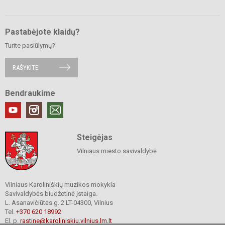
Pastabėjote klaidų?
Turite pasiūlymų?
RAŠYKITE
Bendraukime
Steigėjas
Vilniaus miesto savivaldybė
Vilniaus Karoliniškių muzikos mokykla
Savivaldybės biudžetinė įstaiga.
L. Asanavičiūtės g. 2 LT-04300, Vilnius
Tel.
+370 620 18992
El. p.
rastine@karoliniskiu.vilnius.lm.lt