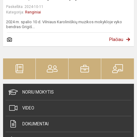
Paskelbta: 2024-10-11
Kategorija:
Renginiai
2024 m. spalio 10 d. Vilniaus Karoliniškių muzikos mokykloje vyko
bendras Grigiš...
Plačiau
NORIU MOKYTIS
VIDEO
DOKUMENTAI