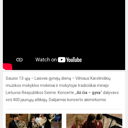
Sausio 13-ąją – Laisvės gynėjų dieną – Vilniaus Karoliniškių
muzikos mokyklos mokiniai ir mokytojai tradiciškai minėjo
Lietuvos Respublikos Seime. Koncerte ,,
Aš čia – gyva
“ dalyvavo
virš 400 jaunųjų atlikėjų. Dalijamės koncerto akimirkomis.