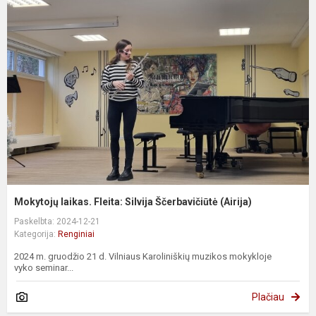
Mokytojų laikas. Fleita: Silvija Ščerbavičiūtė (Airija)
Paskelbta: 2024-12-21
Kategorija:
Renginiai
2024 m. gruodžio 21 d. Vilniaus Karoliniškių muzikos mokykloje
vyko seminar...
Plačiau