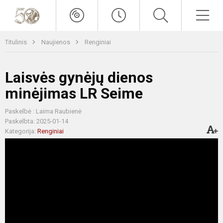
Titulinis
Naujienos
Renginiai
Laisvės gynėjų dienos
minėjimas LR Seime
Paskelbė : Laima Raubienė
Paskelbta: 2025-01-14
Kategorija:
Renginiai