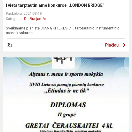
I vieta tarptautiniame konkurse ,,LONDON BRIDGE“
Paskelbta: 2021-03-19
Kategorija:
Didžiuojamės
Sveikiname pianistę DIANĄ KHILKEVICH, tarptautinio instrumentinio
meno konkurso...
Plačiau