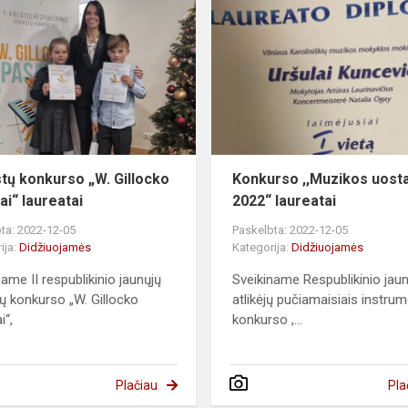
stų konkurso „W. Gillocko
Konkurso ,,Muzikos uost
ai“ laureatai
2022“ laureatai
ta: 2022-12-05
Paskelbta: 2022-12-05
ija:
Didžiuojamės
Kategorija:
Didžiuojamės
name II respublikinio jaunųjų
Sveikiname Respublikinio jau
tų konkurso „W. Gillocko
atlikėjų pučiamaisiais instru
i“,
konkurso ,...
Plačiau
Pla