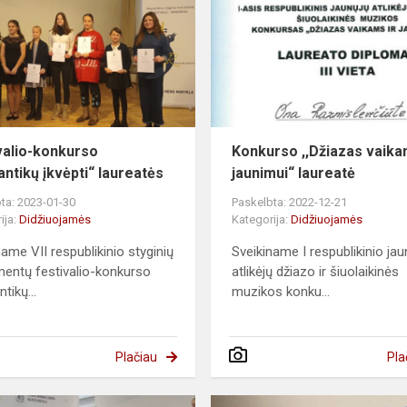
valio-konkurso
Konkurso ,,Džiazas vaika
ntikų įkvėpti“ laureatės
jaunimui“ laureatė
ta: 2023-01-30
Paskelbta: 2022-12-21
ija:
Didžiuojamės
Kategorija:
Didžiuojamės
name VII respublikinio styginių
Sveikiname I respublikinio jau
mentų festivalio-konkurso
atlikėjų džiazo ir šiuolaikinės
tikų...
muzikos konku...
Plačiau
Pla