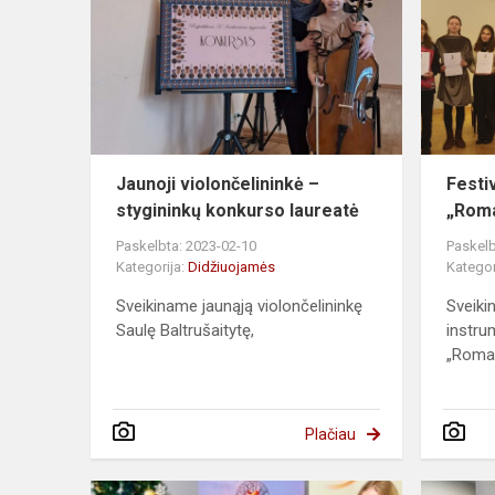
Jaunoji violončelininkė –
Festi
stygininkų konkurso laureatė
„Roma
Paskelbta: 2023-02-10
Paskelb
Kategorija:
Didžiuojamės
Kategor
Sveikiname jaunąją violončelininkę
Sveiki
Saulę Baltrušaitytę,
instru
„Roman
Plačiau