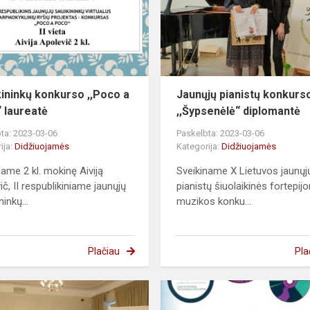
ininkų konkurso ,,Poco a
Jaunųjų pianistų konkurs
 laureatė
,,Šypsenėlė“ diplomantė
ta: 2023-03-06
Paskelbta: 2023-03-06
ija:
Didžiuojamės
Kategorija:
Didžiuojamės
name 2 kl. mokinę Aiviją
Sveikiname X Lietuvos jaunųj
ič, II respublikiniame jaunųjų
pianistų šiuolaikinės fortepij
inkų...
muzikos konku...
Plačiau
Pla