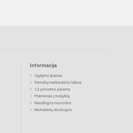
Informacija
Ugdymo įkainiai
Pamokų tvarkaraščio laikas
1,2 procento parama
Priėmimas į mokyklą
Naudingos nuorodos
Moksleivių atostogos