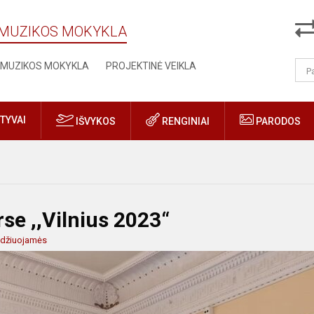
Ų MUZIKOS MOKYKLA
MUZIKOS MOKYKLA
PROJEKTINĖ VEIKLA
TYVAI
IŠVYKOS
RENGINIAI
PARODOS
se ,,Vilnius 2023“
idžiuojamės