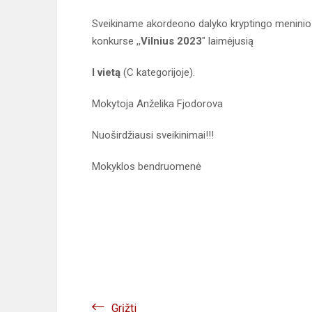
Sveikiname akordeono dalyko kryptingo menin
konkurse ,,
Vilnius 2023
" laimėjusią
I vietą
(C kategorijoje).
Mokytoja Anželika Fjodorova
Nuoširdžiausi sveikinimai!!!
Mokyklos bendruomenė
Grįžti