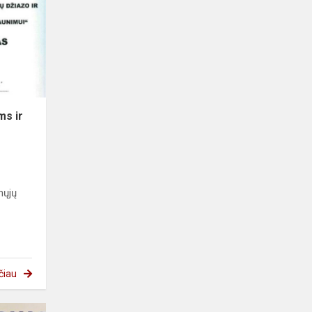
ms ir
nųjų
čiau