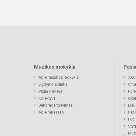
Muzikos mokykla
Pasl
Apie muzikos mokyklą
Ako
Ugdymo aplinka
Chor
Vizija ir misija
Fort
Kolektyvai
Gita
Bendradarbiavimas
Liau
Apie mus rašo
Papi
Puči
Styg
Muzi