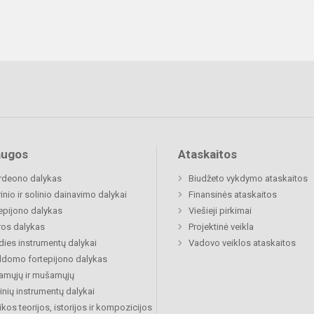
augos
Ataskaitos
rdeono dalykas
Biudžeto vykdymo ataskaitos
inio ir solinio dainavimo dalykai
Finansinės ataskaitos
epijono dalykas
Viešieji pirkimai
ros dalykas
Projektinė veikla
dies instrumentų dalykai
Vadovo veiklos ataskaitos
ldomo fortepijono dalykas
amųjų ir mušamųjų
inių instrumentų dalykai
kos teorijos, istorijos ir kompozicijos