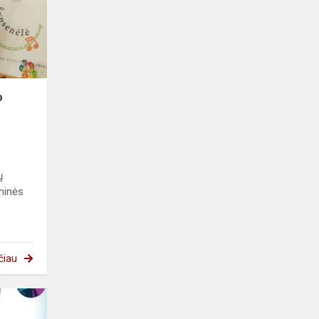
o
ų
oninės
čiau