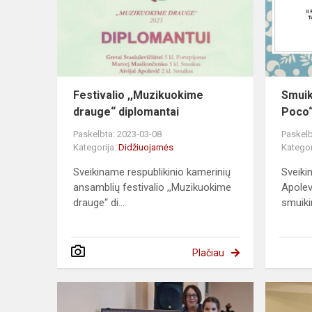
Festivalio ,,Muzikuokime
Smuik
drauge“ diplomantai
Poco“
Paskelbta: 2023-03-08
Paskelb
Kategorija:
Didžiuojamės
Kategor
Sveikiname respublikinio kamerinių
Sveiki
ansamblių festivalio ,,Muzikuokime
Apolev
drauge“ di...
smuikin
Plačiau