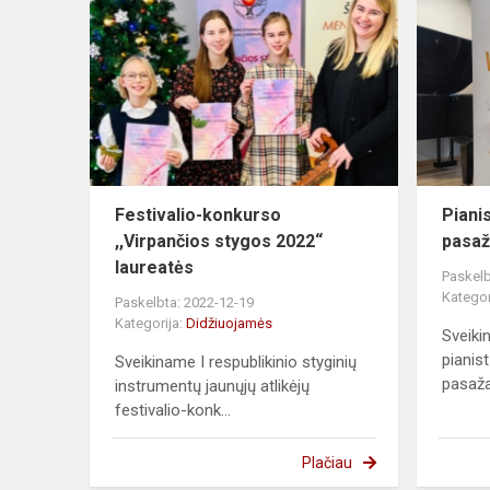
Festivalio-konkurso
Piani
,,Virpančios stygos 2022“
pasaž
laureatės
Paskelb
Kategor
Paskelbta: 2022-12-19
Kategorija:
Didžiuojamės
Sveiki
pianis
Sveikiname I respublikinio styginių
pasaža
instrumentų jaunųjų atlikėjų
festivalio-konk...
Plačiau