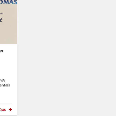
as
nųjų
mentais
čiau