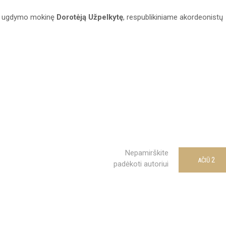
io ugdymo mokinę
Dorotėją Užpelkytę
, respublikiniame akordeonistų
Nepamirškite
2
AČIŪ
padėkoti autoriui