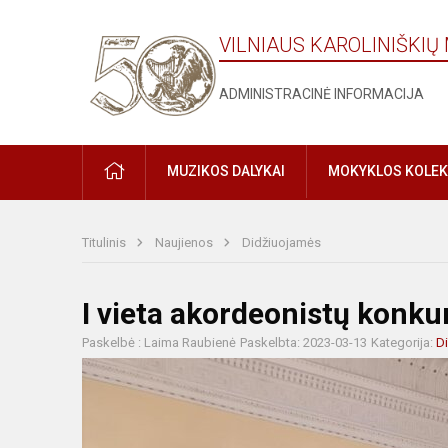
VILNIAUS KAROLINIŠKI
ADMINISTRACINĖ INFORMACIJA
MUZIKOS DALYKAI
MOKYKLOS KOLEK
Titulinis
Naujienos
Didžiuojamės
I vieta akordeonistų konkur
Paskelbė : Laima Raubienė
Paskelbta: 2023-03-13
Kategorija:
D