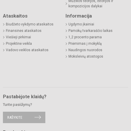
Muzikos teorijos, istorijos ir
kompozicijos dalykai
Ataskaitos
Informacija
Biudžeto vykdymo ataskaitos
Ugdymo įkainiai
Finansinės ataskaitos
Pamokų tvarkaraščio laikas
Viešieji pirkimai
1,2 procento parama
Projektinė veikla
Priėmimas į mokyklą
Vadovo veiklos ataskaitos
Naudingos nuorodos
Moksleivių atostogos
Pastabėjote klaidų?
Turite pasiūlymų?
RAŠYKITE