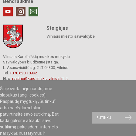
Bendraukime
Steigėjas
Vilniaus miesto savivaldybė
Vilniaus Karoliniškių muzikos mokykla
Savivaldybės biudžetinė įstaiga.
L. Asanavičiūtės g. 2 LT-04300, Vilnius
Tel.
+370 620 18992
El. p.
rastine@karoliniskiu.vilnius.lm.lt
Duomenys kaupiami ir saugomi
Šioje svetainėje naudojame
Juridinių asmenų registre
Įmonės kodas 191662566
slapukus (angl. cookies).
Paspaudę mygtuką „Sutinku“
arba naršydami toliau
patvirtinsite savo sutikimą. Bet
© 2019.Vilniaus Karoliniškių muzikos mokykla. Visos teisės saugomos.
SUTINKU
kada galėsite atšaukti savo
Kopijuoti turinį be raštiško mokyklos sutikimo griežtai draudžiama.
sutikimą pakeisdami interneto
naršyklės nustatymus ir