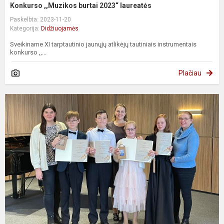
Konkurso ,,Muzikos burtai 2023“ laureatės
Paskelbta: 2023-11-20
Kategorija:
Didžiuojamės
Sveikiname XI tarptautinio jaunųjų atlikėjų tautiniais instrumentais
konkurso ,,...
Plačiau