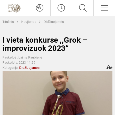
Titulinis
Naujienos
Didžiuojamės
I vieta konkurse ,,Grok –
improvizuok 2023“
Paskelbė : Laima Raubienė
Paskelbta: 2023-11-29
Kategorija:
Didžiuojamės