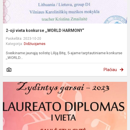
2-oji vieta konkurse ,,WORLD HARMONY“
Paskelbta: 2023-10-20
Kategorija:
Didžiuojamės
Sveikiname jaunąją solistę Liliją Bitę, 5-ajame tarptautiniame konkurse
,,WORLD...
Plačiau