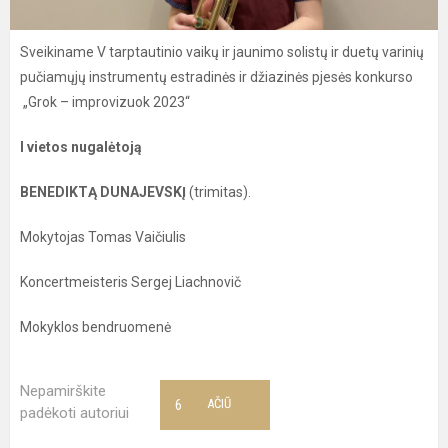
Sveikiname V tarptautinio vaikų ir jaunimo solistų ir duetų varinių
pučiamųjų instrumentų estradinės ir džiazinės pjesės konkurso
„Grok – improvizuok 2023“
I vietos nugalėtoją
BENEDIKTĄ DUNAJEVSKĮ
(trimitas).
Mokytojas Tomas Vaičiulis
Koncertmeisteris Sergej Liachnovič
Mokyklos bendruomenė
Nepamirškite
6
AČIŪ
padėkoti autoriui