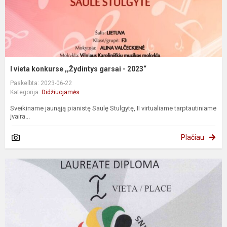
I vieta konkurse ,,Žydintys garsai - 2023“
Paskelbta: 2023-06-22
Kategorija:
Didžiuojamės
Sveikiname jaunąją pianistę Saulę Stulgytę, II virtualiame tarptautiniame
įvaira...
Plačiau