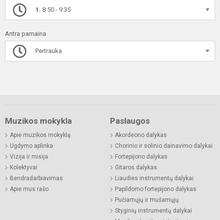
1.
8:50 - 9:35
Antra pamaina
Pertrauka
Muzikos mokykla
Paslaugos
Apie muzikos mokyklą
Akordeono dalykas
Ugdymo aplinka
Chorinio ir solinio dainavimo dalykai
Vizija ir misija
Fortepijono dalykas
Kolektyvai
Gitaros dalykas
Bendradarbiavimas
Liaudies instrumentų dalykai
Apie mus rašo
Papildomo fortepijono dalykas
Pučiamųjų ir mušamųjų
Styginių instrumentų dalykai