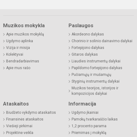
Muzikos mokykla
Paslaugos
Apie muzikos mokyklą
Akordeono dalykas
Ugdymo aplinka
Chorinio ir solinio dainavimo dalykai
Vizija ir misija
Fortepijono dalykas
Kolektyvai
Gitaros dalykas
Bendradarbiavimas
Liaudies instrumentų dalykai
Apie mus rašo
Papildomo fortepijono dalykas
Pučiamųjų ir mušamųjų
Styginių instrumentų dalykai
Muzikos teorijos, istorijos ir
kompozicijos dalykai
Ataskaitos
Informacija
Biudžeto vykdymo ataskaitos
Ugdymo įkainiai
Finansinės ataskaitos
Pamokų tvarkaraščio laikas
Viešieji pirkimai
1,2 procento parama
Projektinė veikla
Priėmimas į mokyklą