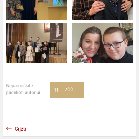
Nepamirškite
11
AČIŪ
padėkoti autoriui
Grįžti