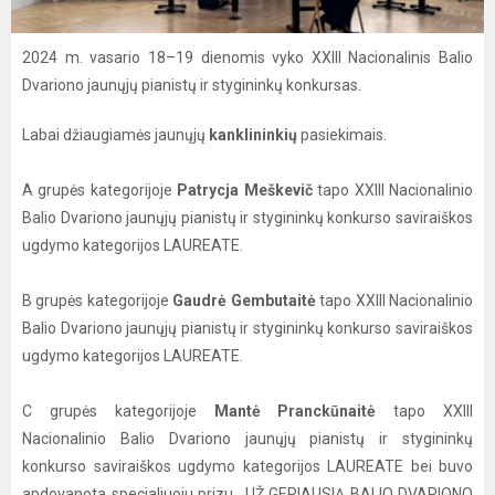
2024 m. vasario 18–19 dienomis vyko XXIII Nacionalinis Balio
Dvariono jaunųjų pianistų ir stygininkų konkursas.
Labai džiaugiamės jaunųjų
kanklininkių
pasiekimais.
A grupės kategorijoje
Patrycja Meškevič
tapo XXIII Nacionalinio
Balio Dvariono jaunųjų pianistų ir stygininkų konkurso saviraiškos
ugdymo kategorijos LAUREATE.
B grupės kategorijoje
Gaudrė Gembutaitė
tapo XXIII Nacionalinio
Balio Dvariono jaunųjų pianistų ir stygininkų konkurso saviraiškos
ugdymo kategorijos LAUREATE.
C grupės kategorijoje
Mantė Pranckūnaitė
tapo XXIII
Nacionalinio Balio Dvariono jaunųjų pianistų ir stygininkų
konkurso saviraiškos ugdymo kategorijos LAUREATE bei buvo
apdovanota specialiuoju prizu ,,UŽ GERIAUSIĄ BALIO DVARIONO