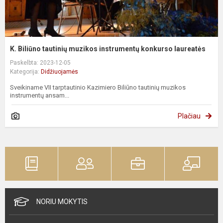
K. Biliūno tautinių muzikos instrumentų konkurso laureatės
Paskelbta: 2023-12-05
Kategorija:
Didžiuojamės
Sveikiname VII tarptautinio Kazimiero Biliūno tautinių muzikos
instrumentų ansam...
Plačiau
NORIU MOKYTIS