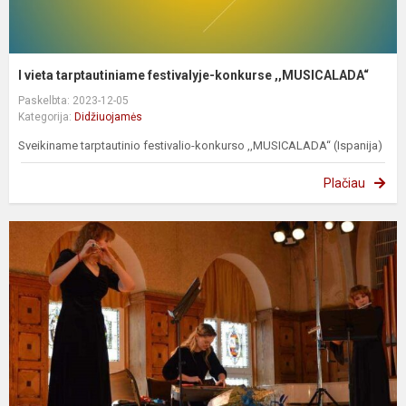
I vieta tarptautiniame festivalyje-konkurse ,,MUSICALADA“
Paskelbta: 2023-12-05
Kategorija:
Didžiuojamės
Sveikiname tarptautinio festivalio-konkurso ,,MUSICALADA“ (Ispanija)
Plačiau