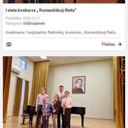
I vieta konkurse „ Romantiškoji fleita“
Paskelbta: 2023-12-11
Kategorija:
Didžiuojamės
Sveikiname I tarptautinio fleitininkų konkurso „ Romantiškoji fleita...
Plačiau