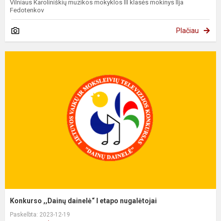
Vilniaus Karoliniškių muzikos mokyklos III klasės mokinys Ilja
Fedotenkov
Plačiau
Konkurso ,,Dainų dainelė“ I etapo nugalėtojai
Paskelbta: 2023-12-19