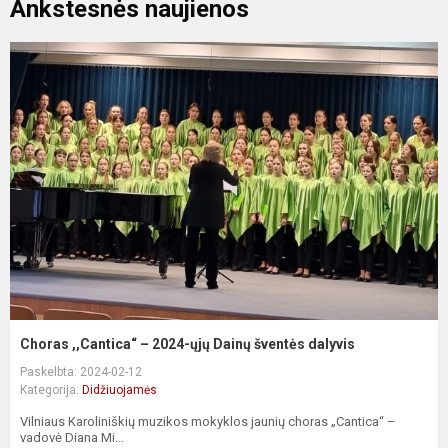
Ankstesnės naujienos
Choras ,,Cantica“ – 2024-ųjų Dainų šventės dalyvis
Paskelbta: 2024-02-12
Kategorija:
Didžiuojamės
Vilniaus Karoliniškių muzikos mokyklos jaunių choras „Cantica“ –
vadovė Diana Mi...