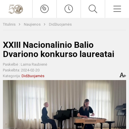
Titulinis
Naujienos
Didžiuojamės
XXIII Nacionalinio Balio
Dvariono konkurso laureatai
Paskelbė : Laima Raubienė
Paskelbta: 2024-02-20
Kategorija:
Didžiuojamės