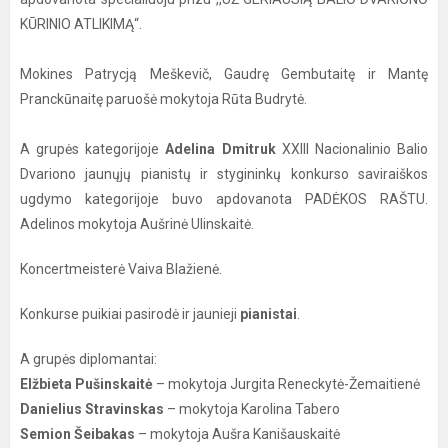
KŪRINIO ATLIKIMĄ“.
Mokines Patrycją Meškevič, Gaudrę Gembutaitę ir Mantę
Pranckūnaitę paruošė mokytoja Rūta Budrytė.
A grupės kategorijoje
Adelina Dmitruk
XXIII Nacionalinio Balio
Dvariono jaunųjų pianistų ir stygininkų konkurso saviraiškos
ugdymo kategorijoje buvo apdovanota PADĖKOS RAŠTU.
Adelinos mokytoja Aušrinė Ulinskaitė.
Koncertmeisterė Vaiva Blažienė.
Konkurse puikiai pasirodė ir jaunieji
pianistai
.
A grupės diplomantai:
Elžbieta Pušinskaitė
– mokytoja Jurgita Reneckytė-Žemaitienė
Danielius Stravinskas
– mokytoja Karolina Tabero
Semion Šeibakas
– mokytoja Aušra Kanišauskaitė