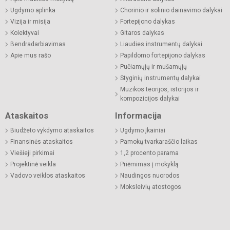
Ugdymo aplinka
Chorinio ir solinio dainavimo dalykai
Vizija ir misija
Fortepijono dalykas
Kolektyvai
Gitaros dalykas
Bendradarbiavimas
Liaudies instrumentų dalykai
Apie mus rašo
Papildomo fortepijono dalykas
Pučiamųjų ir mušamųjų
Styginių instrumentų dalykai
Muzikos teorijos, istorijos ir
kompozicijos dalykai
Ataskaitos
Informacija
Biudžeto vykdymo ataskaitos
Ugdymo įkainiai
Finansinės ataskaitos
Pamokų tvarkaraščio laikas
Viešieji pirkimai
1,2 procento parama
Projektinė veikla
Priėmimas į mokyklą
Vadovo veiklos ataskaitos
Naudingos nuorodos
Moksleivių atostogos