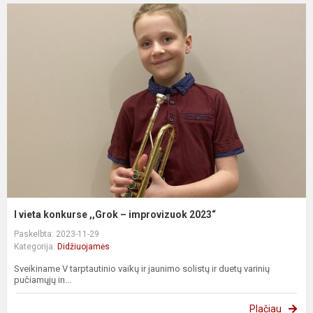
I vieta konkurse ,,Grok – improvizuok 2023“
Paskelbta: 2023-11-29
Kategorija:
Didžiuojamės
Sveikiname V tarptautinio vaikų ir jaunimo solistų ir duetų varinių
pučiamųjų in...
Plačiau