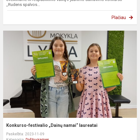
,,Rudens spalvos...
Plačiau
Konkurso-festivalio „Dainų namai“ laureatai
Paskelbta: 2023-11-09
Kategorija:
Didžiuojamės