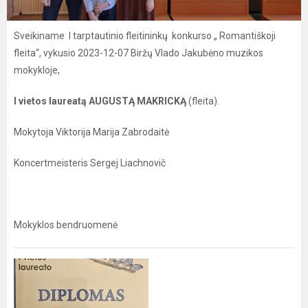
Sveikiname I tarptautinio fleitininkų konkurso „ Romantiškoji
fleita“, vykusio 2023-12-07 Biržų Vlado Jakubėno muzikos
mokykloje,
I vietos laureatą AUGUSTĄ MAKRICKĄ
(fleita).
Mokytoja Viktorija Marija Zabrodaitė
Koncertmeisteris Sergej Liachnovič
Mokyklos bendruomenė