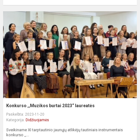
Konkurso ,,Muzikos burtai 2023“ laureatės
Paskelbta: 2023-11-20
Kategorija:
Didžiuojamės
Sveikiname XI tarptautinio jaunųjų atlikėjų tautiniais instrumentais
konkurso ,,...