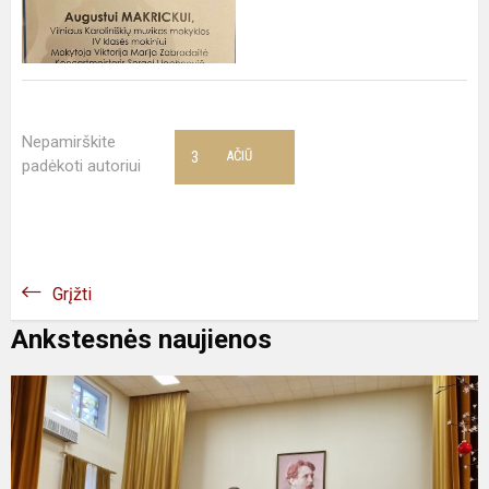
Nepamirškite
3
AČIŪ
padėkoti autoriui
Grįžti
Ankstesnės naujienos