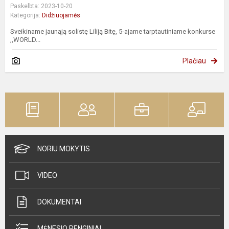
Paskelbta: 2023-10-20
Kategorija:
Didžiuojamės
Sveikiname jaunąją solistę Liliją Bitę, 5-ajame tarptautiniame konkurse
,,WORLD...
Plačiau
NORIU MOKYTIS
VIDEO
DOKUMENTAI
MĖNESIO RENGINIAI