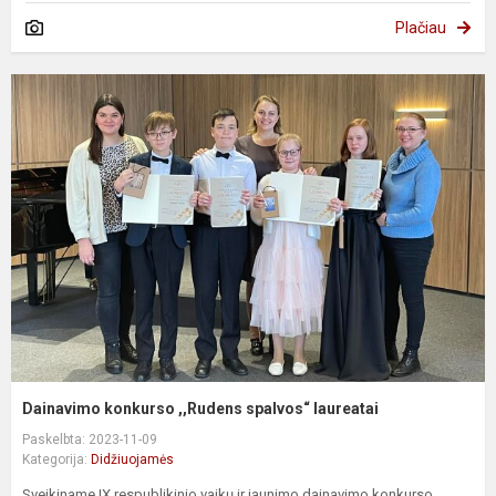
Plačiau
Dainavimo konkurso ,,Rudens spalvos“ laureatai
Paskelbta: 2023-11-09
Kategorija:
Didžiuojamės
Sveikiname IX respublikinio vaikų ir jaunimo dainavimo konkurso