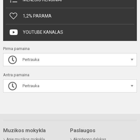
1,2% PARAMA
YOUTUBE KANALAS
Pirma pamaina
Pertrauka
Antra pamaina
Pertrauka
Muzikos mokykla
Paslaugos
Apie muzikos mokyklą
Akordeono dalykas