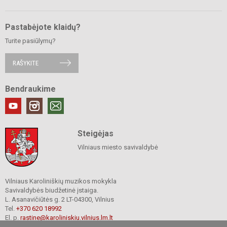
Pastabėjote klaidų?
Turite pasiūlymų?
RAŠYKITE
Bendraukime
Steigėjas
Vilniaus miesto savivaldybė
Vilniaus Karoliniškių muzikos mokykla
Savivaldybės biudžetinė įstaiga.
L. Asanavičiūtės g. 2 LT-04300, Vilnius
Tel.
+370 620 18992
El. p.
rastine@karoliniskiu.vilnius.lm.lt
Duomenys kaupiami ir saugomi