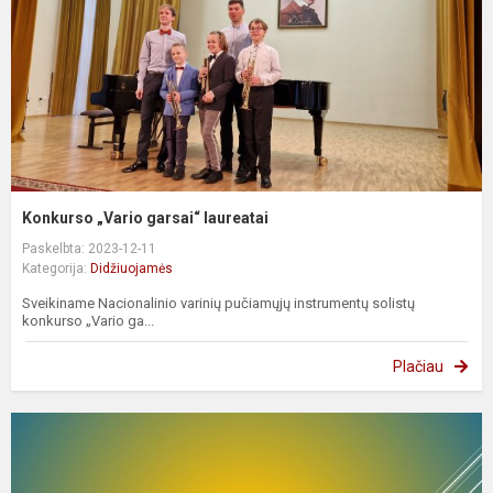
Konkurso „Vario garsai“ laureatai
Paskelbta: 2023-12-11
Kategorija:
Didžiuojamės
Sveikiname Nacionalinio varinių pučiamųjų instrumentų solistų
konkurso „Vario ga...
Plačiau